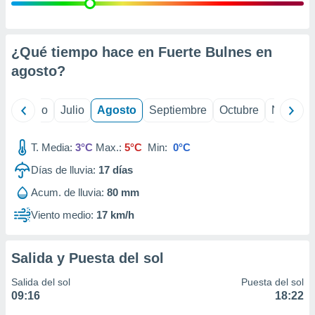
 seleccionar
o.
calización
precisa e
¿Qué tiempo hace en Fuerte Bulnes en
ión mediante
agosto
?
, publicidad
yo
Junio
Julio
Agosto
Septiembre
Octubre
Noviemb
dos,
 publicidad
,
T. Media:
3°C
Max.:
5°C
Min:
0°C
ón de
Días de lluvia:
17
días
 desarrollo
s.
Acum. de lluvia:
80 mm
tros 1199
Viento medio:
17 km/h
ios
Salida y Puesta del sol
Salida del sol
Puesta del sol
09:16
18:22