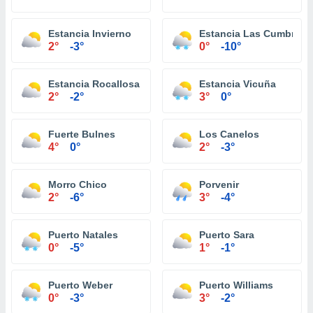
Estancia Invierno
Estancia Las Cumbres
2°
-3°
0°
-10°
Estancia Rocallosa
Estancia Vicuña
2°
-2°
3°
0°
Fuerte Bulnes
Los Canelos
4°
0°
2°
-3°
Morro Chico
Porvenir
2°
-6°
3°
-4°
Puerto Natales
Puerto Sara
0°
-5°
1°
-1°
Puerto Weber
Puerto Williams
0°
-3°
3°
-2°