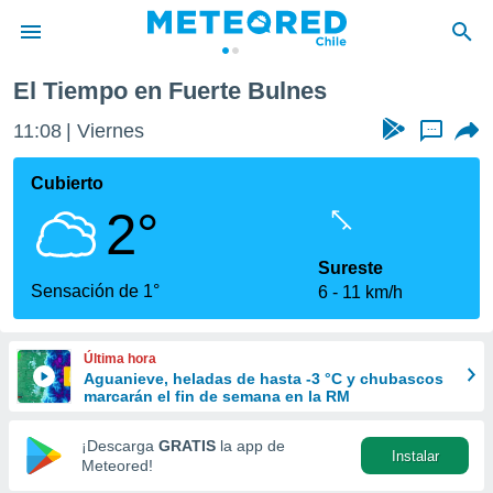
El Tiempo en Fuerte Bulnes
privacidad
11:08
Viernes
...
o de
eteored.cl)
borado por
Cubierto
es para
2°
ue la
 que se
e calidad.
Sureste
eder a este
Sensación de 1°
6
11 km/h
ediante las
opciones:
Última hora
ookies y
Aguanieve, heladas de hasta -3 °C y chubascos
e forma
marcarán el fin de semana en la RM
d digital
¡Descarga
GRATIS
la app de
Instalar
ada, basada
Meteored!
mación