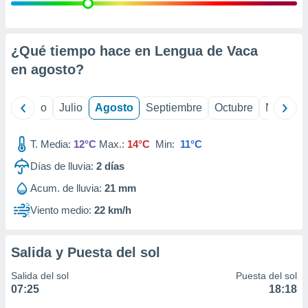
 seleccionar
o.
calización
precisa e
¿Qué tiempo hace en Lengua de Vaca
ión mediante
en
agosto
?
, publicidad
yo
Junio
Julio
Agosto
Septiembre
Octubre
Noviemb
dos,
 publicidad
,
T. Media:
12°C
Max.:
14°C
Min:
11°C
ón de
Días de lluvia:
2
días
 desarrollo
s.
Acum. de lluvia:
21 mm
tros 1199
Viento medio:
22 km/h
ios
Salida y Puesta del sol
Salida del sol
Puesta del sol
07:25
18:18