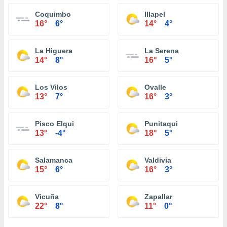
Coquimbo
Illapel
16°
6°
14°
4°
La Higuera
La Serena
14°
8°
16°
5°
Los Vilos
Ovalle
13°
7°
16°
3°
Pisco Elqui
Punitaqui
13°
-4°
18°
5°
Salamanca
Valdivia
15°
6°
16°
3°
Vicuña
Zapallar
22°
8°
11°
0°