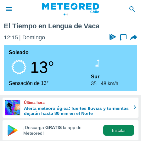
El Tiempo en Lengua de Vaca
privacidad
12:15
Domingo
...
o de
eteored.cl)
borado por
Soleado
es para
13°
ue la
 que se
e calidad.
Sur
eder a este
Sensación de 13°
35
48 km/h
ediante las
opciones:
Última hora
ookies y
Alerta meteorológica: fuertes lluvias y tormentas
e forma
dejarán hasta 80 mm en el Norte
d digital
¡Descarga
GRATIS
la app de
Instalar
ada, basada
Meteored!
mación