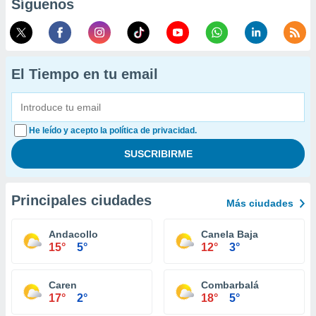
Síguenos
El Tiempo en tu email
He leído y acepto la política de privacidad.
Principales ciudades
Más ciudades
Andacollo
Canela Baja
15°
5°
12°
3°
Caren
Combarbalá
17°
2°
18°
5°