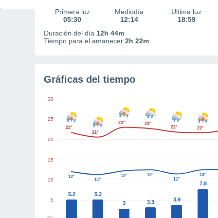
Primera luz
Mediodía
Última luz
05:30
12:14
18:59
Duración del día
12h 44m
Tiempo para el amanecer
2h 22m
Gráficas del tiempo
30
25
23°
23°
22°
22°
22°
21°
20
15
12°
13°
12°
12°
11°
10
11°
7.8
5.2
5.2
3.9
5
3.3
3