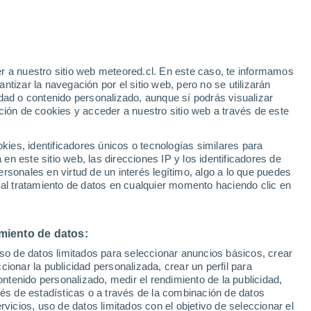
e
r a nuestro sitio web meteored.cl. En este caso, te informamos
:
31%
tizar la navegación por el sitio web, pero no se utilizarán
dad o contenido personalizado, aunque sí podrás visualizar
ción de cookies y acceder a nuestro sitio web a través de este
sur
es, identificadores únicos o tecnologías similares para
n este sitio web, las direcciones IP y los identificadores de
rsonales en virtud de un interés legítimo, algo a lo que puedes
Satélites
Modelos
 al tratamiento de datos en cualquier momento haciendo clic en
miento de datos:
Lunes
Martes
Miércoles
Jueves
uso de datos limitados para seleccionar anuncios básicos, crear
10 Ago
11 Ago
12 Ago
13 Ago
ccionar la publicidad personalizada, crear un perfil para
ontenido personalizado, medir el rendimiento de la publicidad,
vés de estadísticas o a través de la combinación de datos
rvicios, uso de datos limitados con el objetivo de seleccionar el
90%
90%
90%
90%