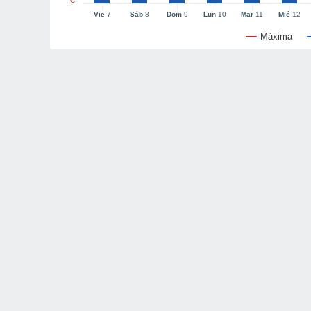
°C
Vie
7
Sáb
8
Dom
9
Lun
10
Mar
11
Mié
12
Máxima