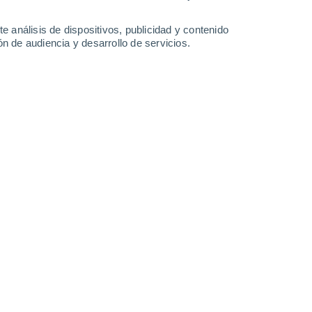
3.3 mm
3.9 mm
7.8 mm
4.1 mm
23°
/
12°
22°
/
11°
22°
/
13°
22°
/
13°
e análisis de dispositivos, publicidad y contenido
n de audiencia y desarrollo de servicios.
-
37
km/h
8
-
32
km/h
5
-
25
km/h
8
-
34
km/h
oy
, 7 de agosto
oso
Norte
0 Bajo
1
-
14 km/h
FPS:
no
oso
Noroeste
0 Bajo
1
-
15 km/h
FPS:
no
oso
Noroeste
0 Bajo
1
-
15 km/h
FPS:
no
oso
Oeste
0 Bajo
1
-
15 km/h
FPS:
no