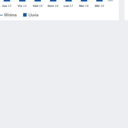
mm
Jue
13
Vie
14
Sáb
15
Dom
16
Lun
17
Mar
18
Mié
19
Mínima
Lluvia