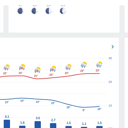
17
18
19
20
30
23°
23°
23°
22°
22°
22°
21°
20
13°
13°
13°
12°
10
10°
10°
9°
4.1
3.5
2.7
1.6
1.5
1.5
1.1