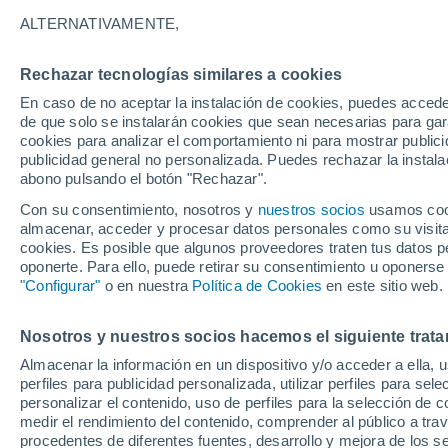
13°
ALTERNATIVAMENTE,
Rechazar tecnologías similares a cookies
Menguant
En caso de no aceptar la instalación de cookies, puedes accede
Iluminada
Sensación de 13°
de que solo se instalarán cookies que sean necesarias para garan
cookies para analizar el comportamiento ni para mostrar publici
publicidad general no personalizada. Puedes rechazar la instala
abono pulsando el botón "Rechazar".
Última hora
La nieve sorprenderá al valle de Chile centro-
Con su consentimiento, nosotros y
nuestros socios
usamos cooki
este fin de semana
almacenar, acceder y procesar datos personales como su visita e
cookies. Es posible que algunos proveedores traten tus datos pe
Tiempo 1 - 7 días
Actualidad
Mapa de nubosidad
oponerte. Para ello, puede retirar su consentimiento u oponerse
"Configurar"
o en nuestra
Política de Cookies
en este sitio web.
Nosotros y nuestros socios hacemos el siguiente trata
Mañana
Domingo
Hoy
Almacenar la información en un dispositivo y/o acceder a ella, 
8 Ago
9 Ago
7 Ago
perfiles para publicidad personalizada, utilizar perfiles para sele
personalizar el contenido, uso de perfiles para la selección de c
medir el rendimiento del contenido, comprender al público a tra
procedentes de diferentes fuentes, desarrollo y mejora de los se
90%
80%
70%