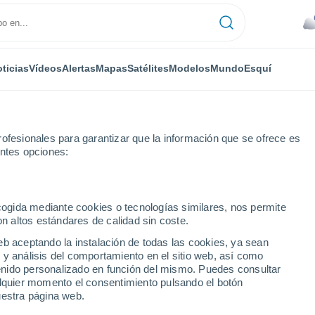
ticias
Vídeos
Alertas
Mapas
Satélites
Modelos
Mundo
Esquí
ofesionales para garantizar que la información que se ofrece es
entes opciones:
anas
ecogida mediante cookies o tecnologías similares, nos permite
on altos estándares de calidad sin coste.
Ventanas
eb aceptando la instalación de todas las cookies, ya sean
 y análisis del comportamiento en el sitio web, así como
...
ntenido personalizado en función del mismo. Puedes consultar
alquier momento el consentimiento pulsando el botón
Por hora
uestra página web.
Cielos nubosos en las próximas
horas