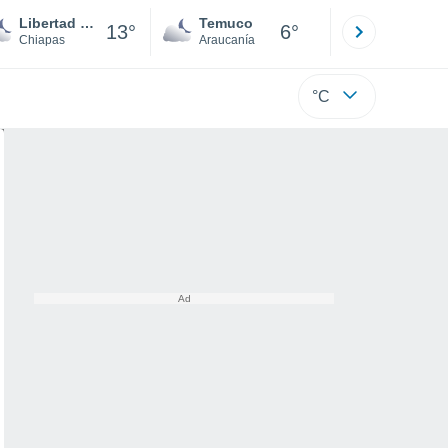
Libertad Ventanas
Temuco
Osorno
13°
6°
Chiapas
Araucanía
Los Lagos
°C