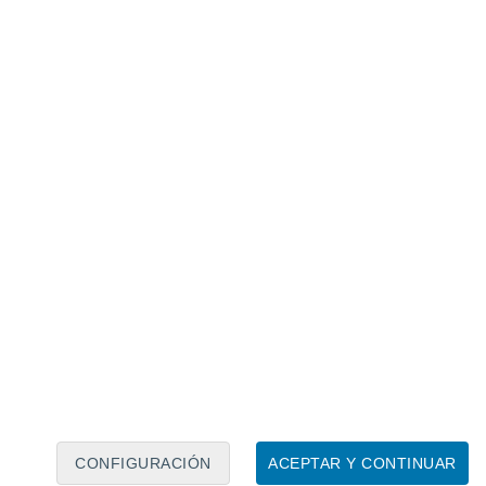
Calendario lunar
Lun
Mar
Mié
Jue
Vie
Sáb
Dom
7
8
9
10
11
12
13
14
15
16
CONFIGURACIÓN
ACEPTAR Y CONTINUAR