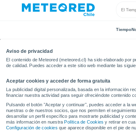
Tiempo
No
Aviso de privacidad
El contenido de Meteored (meteored.cl) ha sido elaborado por pr
de calidad. Puedes acceder a este sitio web mediante las sigui
Aceptar cookies y acceder de forma gratuita
Inicio
México
Estado de Chiapas
Libertad Vent
La publicidad digital personalizada, basada en la información r
financiar nuestra actividad para seguir ofreciéndote contenido c
El Tiempo en Libertad 
Pulsando el botón "Aceptar y continuar", puedes acceder a la w
nuestras o de nuestros socios, que nos permiten el seguimiento
03:08
Viernes
desarrollar un perfil específico para mostrarte publicidad y co
más información en nuestra
Política de Cookies
y retirar en cu
Configuración de cookies
que aparece disponible en el pie de n
Parcialmente nuboso