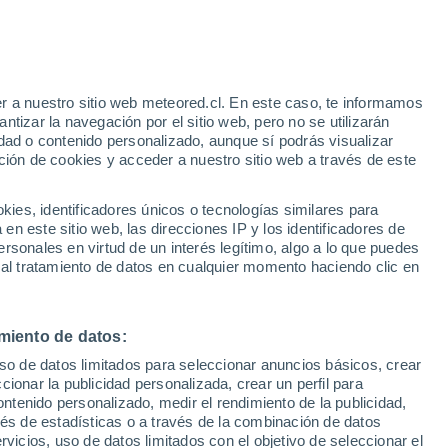
r a nuestro sitio web meteored.cl. En este caso, te informamos
tizar la navegación por el sitio web, pero no se utilizarán
dad o contenido personalizado, aunque sí podrás visualizar
ción de cookies y acceder a nuestro sitio web a través de este
es, identificadores únicos o tecnologías similares para
n este sitio web, las direcciones IP y los identificadores de
rsonales en virtud de un interés legítimo, algo a lo que puedes
ites
Modelos
 al tratamiento de datos en cualquier momento haciendo clic en
miento de datos:
Martes
Miércoles
Jueves
Viernes
uso de datos limitados para seleccionar anuncios básicos, crear
11 Ago
12 Ago
13 Ago
14 Ago
ccionar la publicidad personalizada, crear un perfil para
ontenido personalizado, medir el rendimiento de la publicidad,
vés de estadísticas o a través de la combinación de datos
rvicios, uso de datos limitados con el objetivo de seleccionar el
60%
30%