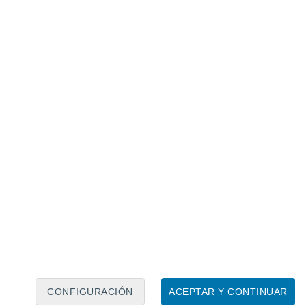
Calendario lunar
Lun
Mar
Mié
Jue
Vie
Sáb
Dom
8
9
10
11
12
13
14
15
16
17
18
19
20
21
CONFIGURACIÓN
ACEPTAR Y CONTINUAR