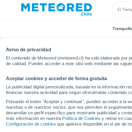
Tiempo
No
Aviso de privacidad
El contenido de Meteored (meteored.cl) ha sido elaborado por pr
de calidad. Puedes acceder a este sitio web mediante las sigui
Aceptar cookies y acceder de forma gratuita
Inicio
Senegal
Linguère
La publicidad digital personalizada, basada en la información r
financiar nuestra actividad para seguir ofreciéndote contenido c
El Tiempo en Linguère
Pulsando el botón "Aceptar y continuar", puedes acceder a la w
nuestras o de nuestros socios, que nos permiten el seguimiento
12:54
Sábado
desarrollar un perfil específico para mostrarte publicidad y co
más información en nuestra
Política de Cookies
y retirar en cu
Configuración de cookies
que aparece disponible en el pie de n
Calima