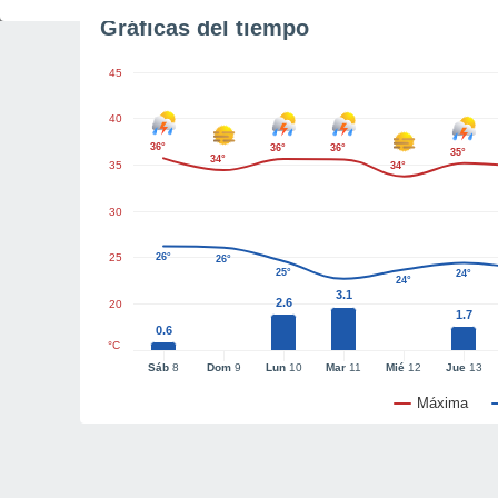
Gráficas del tiempo
45
40
36°
36°
36°
35°
34°
35
34°
30
25
26°
26°
25°
24°
24°
3.1
2.6
20
1.7
0.6
°C
Sáb
8
Dom
9
Lun
10
Mar
11
Mié
12
Jue
13
Máxima