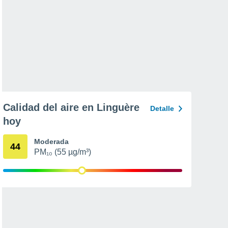
Calidad del aire en Linguère
Detalle
hoy
Moderada
44
PM₁₀ (55 µg/m³)