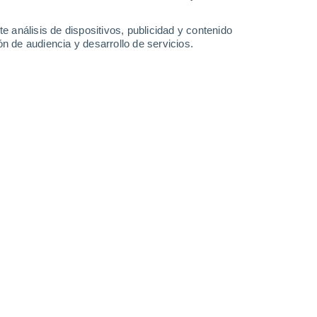
3.1 mm
1.7 mm
36°
/
23°
34°
/
24°
35°
/
24°
35°
/
24°
e análisis de dispositivos, publicidad y contenido
n de audiencia y desarrollo de servicios.
-
64
km/h
15
-
31
km/h
17
-
37
km/h
10
-
30
km/h
agosto
Suroeste
11+ ¡Extremo!
11
-
25 km/h
FPS:
50+
Suroeste
10 ¡Muy Alto!
11
-
26 km/h
FPS:
25-50
Suroeste
8 ¡Muy Alto!
10
-
26 km/h
FPS:
25-50
Suroeste
5 Medio
10
-
24 km/h
FPS:
6-10