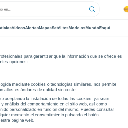
ticias
Vídeos
Alertas
Mapas
Satélites
Modelos
Mundo
Esquí
ofesionales para garantizar que la información que se ofrece es
entes opciones:
ecogida mediante cookies o tecnologías similares, nos permite
on altos estándares de calidad sin coste.
eb aceptando la instalación de todas las cookies, ya sean
 y análisis del comportamiento en el sitio web, así como
...
ntenido personalizado en función del mismo. Puedes consultar
alquier momento el consentimiento pulsando el botón
Por hora
uestra página web.
Calor Húmedo Sofocante en las
próximas horas