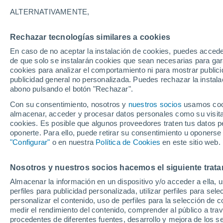
34°
ALTERNATIVAMENTE,
Rechazar tecnologías similares a cookies
UV
11+
¡Extremo!
En caso de no aceptar la instalación de cookies, puedes accede
Sensación de 42°
FPS
50+
de que solo se instalarán cookies que sean necesarias para garan
cookies para analizar el comportamiento ni para mostrar publici
publicidad general no personalizada. Puedes rechazar la instala
abono pulsando el botón "Rechazar".
Última hora
Un sistema de altura traerá intensas lluvias al
Con su consentimiento, nosotros y
nuestros socios
usamos cooki
Norte de Chile: alerta por isoterma cero alta
almacenar, acceder y procesar datos personales como su visita e
cookies. Es posible que algunos proveedores traten tus datos pe
Tiempo 1 - 7 días
Actualidad
Mapa de lluvia
Satél
oponerte. Para ello, puede retirar su consentimiento u oponerse
"Configurar"
o en nuestra
Política de Cookies
en este sitio web.
Nosotros y nuestros socios hacemos el siguiente trata
Mañana
Lunes
Hoy
Almacenar la información en un dispositivo y/o acceder a ella, 
9 Ago
10 Ago
8 Ago
perfiles para publicidad personalizada, utilizar perfiles para sele
personalizar el contenido, uso de perfiles para la selección de c
medir el rendimiento del contenido, comprender al público a tra
procedentes de diferentes fuentes, desarrollo y mejora de los se
50%
60%