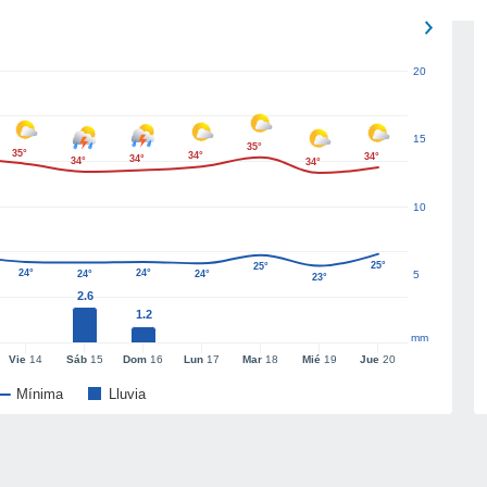
20
15
35°
35°
34°
34°
34°
34°
34°
10
25°
25°
24°
24°
24°
24°
5
23°
2.6
1.2
mm
Vie
14
Sáb
15
Dom
16
Lun
17
Mar
18
Mié
19
Jue
20
Mínima
Lluvia