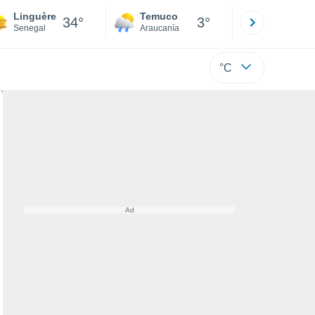
Linguère
Temuco
Osorno
34°
3°
Senegal
Araucanía
Los Lagos
°C