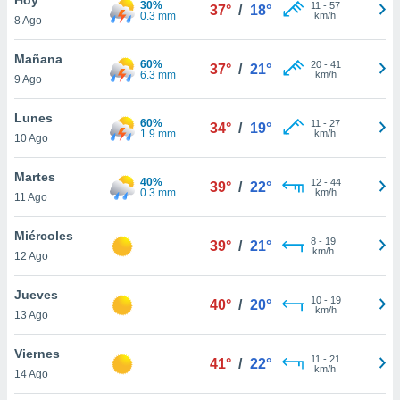
30%
11
-
57
37°
/
18°
0.3 mm
km/h
8 Ago
do en
 mismo.
sultar más
Mañana
60%
20
-
41
37°
/
21°
 en nuestra
6.3 mm
km/h
9 Ago
 Cookies
y
ualquier
Lunes
60%
11
-
27
34°
/
19°
1.9 mm
km/h
10 Ago
ento
 botón
ación de
Martes
40%
12
-
44
39°
/
22°
kies
0.3 mm
km/h
11 Ago
 disponible
e nuestra
Miércoles
8
-
19
.
39°
/
21°
km/h
12 Ago
IVAMENTE,
Jueves
10
-
19
40°
/
20°
km/h
13 Ago
as
 a cookies
Viernes
11
-
21
41°
/
22°
km/h
 no aceptar
14 Ago
ón de