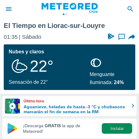
uyre
El Tiempo en Liorac-sur-Louyre
privacidad
01:35
Sábado
...
o de
eteored.cl)
borado por
Nubes y claros
es para
22°
ue la
 que se
e calidad.
Menguante
eder a este
Sensación de 22°
Iluminada:
24%
ediante las
opciones:
Última hora
ookies y
Aguanieve, heladas de hasta -3 °C y chubascos
e forma
marcarán el fin de semana en la RM
d digital
¡Descarga
GRATIS
la app de
Instalar
ada, basada
Meteored!
mación