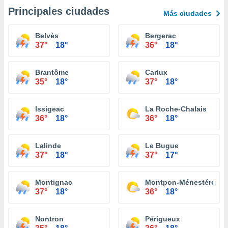
Principales ciudades
Más ciudades
Belvès
Bergerac
37°
18°
36°
18°
Brantôme
Carlux
35°
18°
37°
18°
Issigeac
La Roche-Chalais
36°
18°
36°
18°
Lalinde
Le Bugue
37°
18°
37°
17°
Montignac
Montpon-Ménestérol
37°
18°
36°
18°
Nontron
Périgueux