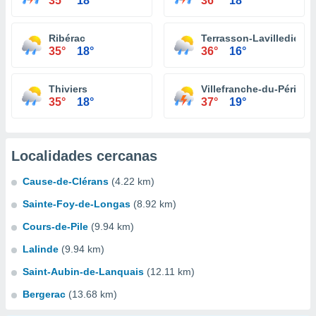
35°
18°
36°
18°
Ribérac
Terrasson-Lavilledieu
35°
18°
36°
16°
Thiviers
Villefranche-du-Périgor
35°
18°
37°
19°
Localidades cercanas
Cause-de-Clérans
(4.22 km)
Sainte-Foy-de-Longas
(8.92 km)
Cours-de-Pile
(9.94 km)
Lalinde
(9.94 km)
Saint-Aubin-de-Lanquais
(12.11 km)
Bergerac
(13.68 km)