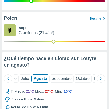
 seleccionar
o.
calización
precisa e
Polen
Detalle
ión mediante
Bajo
, publicidad
Gramíneas (21 #/m³)
dos,
 publicidad
,
ón de
¿Qué tiempo hace en Liorac-sur-Louyre
 desarrollo
s.
en
agosto
?
tros 1199
ios
yo
Junio
Julio
Agosto
Septiembre
Octubre
Noviemb
T. Media:
21°C
Max.:
27°C
Min:
16°C
Días de lluvia:
9
días
Acum. de lluvia:
63 mm