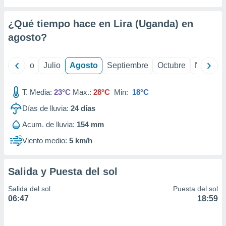
 seleccionar
o.
¿Qué tiempo hace en Lira (Uganda) en
calización
precisa e
agosto
?
ión mediante
, publicidad
yo
Junio
Julio
Agosto
Septiembre
Octubre
Noviemb
dos,
T. Media:
23°C
Max.:
28°C
Min:
18°C
 publicidad
,
Días de lluvia:
24
días
ón de
 desarrollo
Acum. de lluvia:
154 mm
s.
Viento medio:
5 km/h
tros 1199
ios
Salida y Puesta del sol
Salida del sol
Puesta del sol
06:47
18:59