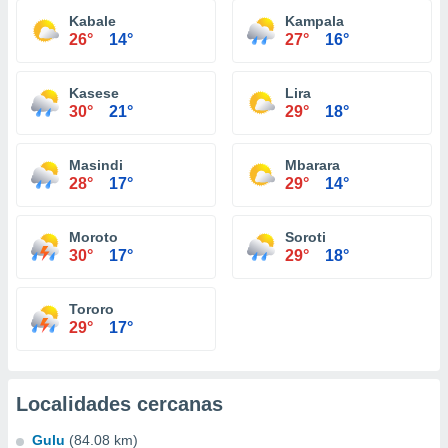
Kabale
Kampala
26°
14°
27°
16°
Kasese
Lira
30°
21°
29°
18°
Masindi
Mbarara
28°
17°
29°
14°
Moroto
Soroti
30°
17°
29°
18°
Tororo
29°
17°
Localidades cercanas
Gulu
(84.08 km)