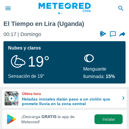
El Tiempo en Lira (Uganda)
privacidad
00:17
Domingo
...
o de
eteored.cl)
borado por
Nubes y claros
es para
19°
ue la
 que se
e calidad.
Menguante
eder a este
Sensación de 19°
Iluminada:
15%
ediante las
opciones:
Última hora
ookies y
Heladas iniciales darán paso a un ciclón que
e forma
promete lluvia en la zona central
d digital
¡Descarga
GRATIS
la app de
Instalar
ada, basada
Meteored!
mación