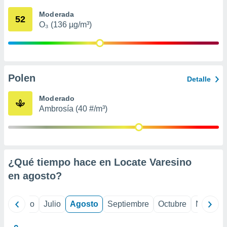
 seleccionar
o.
Moderada
52
O₃ (136 µg/m³)
calización
precisa e
ión mediante
, publicidad
Polen
Detalle
dos,
 publicidad
Moderado
,
Ambrosía (40 #/m³)
ón de
 desarrollo
s.
tros 1199
ios
¿Qué tiempo hace en Locate Varesino
en
agosto
?
yo
Junio
Julio
Agosto
Septiembre
Octubre
Noviemb