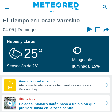
El Tiempo en Locate Varesino
privacidad
04:05
Domingo
...
o de
eteored.cl)
borado por
Nubes y claros
es para
25°
ue la
 que se
e calidad.
Menguante
eder a este
Sensación de 26°
Iluminada:
15%
ediante las
opciones:
Aviso de nivel amarillo
ookies y
Alerta moderada por altas temperaturas en Locate
e forma
Varesino hoy
d digital
Última hora
ada, basada
Heladas iniciales darán paso a un ciclón que
promete lluvia en la zona central
mación