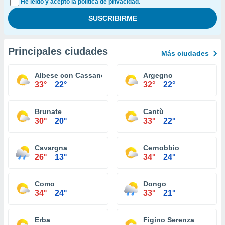
He leído y acepto la política de privacidad.
Principales ciudades
Más ciudades
Albese con Cassano
Argegno
33°
22°
32°
22°
Brunate
Cantù
30°
20°
33°
22°
Cavargna
Cernobbio
26°
13°
34°
24°
Como
Dongo
34°
24°
33°
21°
Erba
Figino Serenza