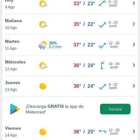
8
-
22
33°
/
23°
km/h
9 Ago
do en
 mismo.
sultar más
Mañana
8
-
23
35°
/
22°
 en nuestra
km/h
10 Ago
 Cookies
y
ualquier
Martes
30%
12
-
30
37°
/
23°
0.2 mm
km/h
11 Ago
ento
 botón
ación de
Miércoles
15
-
34
36°
/
24°
kies
km/h
12 Ago
 disponible
e nuestra
Jueves
6
-
22
.
36°
/
24°
km/h
13 Ago
IVAMENTE,
¡Descarga
GRATIS
la app de
Instalar
Meteored!
as
 a cookies
Viernes
 no aceptar
12
-
26
36°
/
25°
km/h
14 Ago
ón de