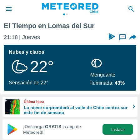
El Tiempo en Lomas del Sur
privacidad
21:18
Jueves
...
o de
eteored.cl)
borado por
Nubes y claros
es para
22°
ue la
 que se
e calidad.
Menguante
eder a este
Sensación de 22°
Iluminada:
43%
ediante las
opciones:
Última hora
ookies y
La nieve sorprenderá al valle de Chile centro-sur
e forma
este fin de semana
d digital
¡Descarga
GRATIS
la app de
Instalar
ada, basada
Meteored!
mación