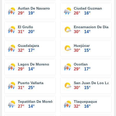
Autlan De Navarro
Ciudad Guzman
29°
19°
26°
16°
El Grullo
Encarnacion De Diaz
31°
20°
30°
14°
Guadalajara
Huejúcar
32°
17°
30°
15°
Lagos De Moreno
Ocotlan
29°
14°
29°
17°
Puerto Vallarta
San Juan De Los Lagos
31°
25°
30°
15°
Tepatitlan De Morelos
Tlaquepaque
27°
14°
32°
16°