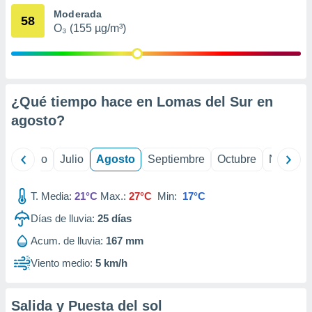
 seleccionar
Moderada
o.
58
O₃ (155 µg/m³)
calización
precisa e
ión mediante
, publicidad
¿Qué tiempo hace en Lomas del Sur en
dos,
agosto
?
 publicidad
,
ón de
yo
Junio
Julio
Agosto
Septiembre
Octubre
Noviemb
 desarrollo
s.
T. Media:
21°C
Max.:
27°C
Min:
17°C
tros 1199
ios
Días de lluvia:
25
días
Acum. de lluvia:
167 mm
Viento medio:
5 km/h
Salida y Puesta del sol