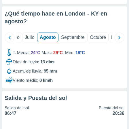
 seleccionar
o.
¿Qué tiempo hace en London - KY en
calización
precisa e
agosto
?
ión mediante
, publicidad
yo
Junio
Julio
Agosto
Septiembre
Octubre
Noviemb
dos,
T. Media:
24°C
Max.:
29°C
Min:
19°C
 publicidad
,
Días de lluvia:
13
días
ón de
 desarrollo
Acum. de lluvia:
95 mm
s.
Viento medio:
8 km/h
tros 1199
ios
Salida y Puesta del sol
Salida del sol
Puesta del sol
06:47
20:36