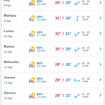
80%
20
-
46
29°
/
20°
2.6 mm
km/h
8 Ago
do en
 mismo.
sultar más
Mañana
40%
13
-
26
31°
/
20°
 en nuestra
0.2 mm
km/h
9 Ago
 Cookies
y
ualquier
Lunes
60%
16
-
33
32°
/
21°
0.7 mm
km/h
10 Ago
ento
 botón
ación de
Martes
60%
18
-
36
30°
/
20°
kies
16 mm
km/h
11 Ago
 disponible
e nuestra
Miércoles
80%
18
-
38
.
28°
/
20°
4.5 mm
km/h
12 Ago
IVAMENTE,
Jueves
90%
12
-
38
29°
/
21°
5.5 mm
km/h
13 Ago
as
 a cookies
Viernes
80%
15
-
33
28°
/
21°
7.5 mm
km/h
 no aceptar
14 Ago
ón de