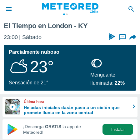
El Tiempo en London - KY
privacidad
23:00
Sábado
...
o de
eteored.cl)
borado por
Parcialmente nuboso
es para
23°
ue la
 que se
e calidad.
Menguante
eder a este
Sensación de 21°
Iluminada:
22%
ediante las
opciones:
Última hora
ookies y
Heladas iniciales darán paso a un ciclón que
e forma
promete lluvia en la zona central
d digital
¡Descarga
GRATIS
la app de
Instalar
ada, basada
Meteored!
mación