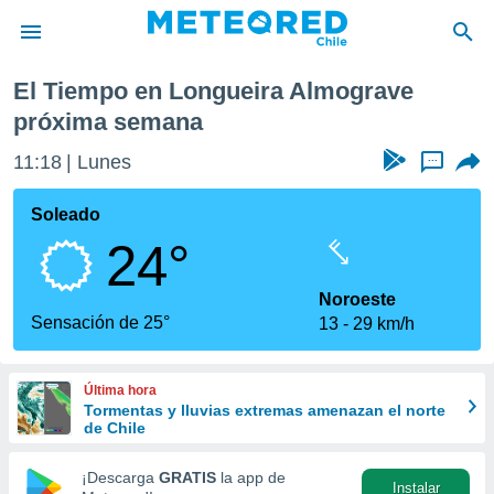
róxima semana
El Tiempo en Longueira Almograve
privacidad
próxima semana
o de
eteored.cl)
11:18
Lunes
...
borado por
es para
Soleado
ue la
 que se
24°
e calidad.
eder a este
Noroeste
ediante las
Sensación de 25°
opciones:
13
29 km/h
ookies y
e forma
Última hora
Tormentas y lluvias extremas amenazan el norte
de Chile
d digital
ada, basada
¡Descarga
GRATIS
la app de
mación
Instalar