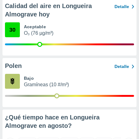
ento u
Calidad del aire en Longueira
Detalle
Almograve hoy
 de datos
er momento
Aceptable
ic en
30
O₃ (76 µg/m³)
o en
 Cookies
en
eb.
y
Polen
Detalle
socios
el
Bajo
Gramíneas (10 #/m³)
to de
la
 en un
 y/o acceder
¿Qué tiempo hace en Longueira
 de datos
Almograve en
agosto
?
ara
 anuncios
ar perfiles