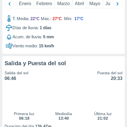
Enero
Febrero
Marzo
Abril
Mayo
Junio
Ju
idad
a, utilizar
a
T. Media:
22°C
Max.:
27°C
Min:
17°C
 la
Días de lluvia:
1
días
da, crear un
personalizar
Acum. de lluvia:
5 mm
o, uso de
Viento medio:
15 km/h
a la
e contenido
do, medir el
Salida y Puesta del sol
 de la
medir el
Salida del sol
Puesta del sol
 del
06:46
20:33
 comprender
 través de
s o a través
nación de
edentes de
fuentes,
y mejora de
Primera luz
Mediodía
Última luz
os, uso de
06:18
13:40
21:02
ados con el
Duración del día
13h 47m