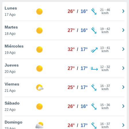
do en
Lunes
21
-
46
26°
/
16°
 mismo.
km/h
17 Ago
sultar más
 en nuestra
Martes
19
-
42
 Cookies
y
27°
/
16°
km/h
18 Ago
ualquier
ento
Miércoles
13
-
41
32°
/
17°
 botón
km/h
19 Ago
ación de
kies
Jueves
12
-
32
 disponible
27°
/
17°
km/h
20 Ago
e nuestra
.
Viernes
16
-
37
25°
/
17°
km/h
IVAMENTE,
21 Ago
Sábado
15
-
36
26°
/
16°
as
km/h
22 Ago
 a cookies
 no aceptar
Domingo
16
-
37
24°
/
17°
ón de
km/h
23 Ago