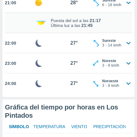
Sureste
28°
21:00
6
-
18
km/h
nto,
cios
Puesta del sol a las
21:17
Última luz a las
21:45
kies,
ores únicos
as similares
Sureste
27°
nar,
22:00
3
-
14
km/h
rocesar
onales como
 este sitio
Noreste
27°
23:00
3
-
9
km/h
recciones IP
ficadores de
 posible
Noroeste
27°
24:00
s
3
-
8
km/h
 traten tus
nales en
 interés
Gráfica del tiempo por horas en Los
go a lo que
nerte. Para
Pintados
retirar su
ento u
SÍMBOLO
TEMPERATURA
VIENTO
PRECIPITACIÓN
 de datos