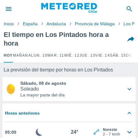
privacidad
o de
Inicio
España
Andalucía
Provincia de Málaga
Los Pi
eteored.cl)
borado por
El tiempo en Los Pintados hora a
es para
hora
ue la
 que se
e calidad.
HOY
MAÑANA
LUN. 10
MAR. 11
MIÉ. 12
JUE. 13
VIE. 14
SÁB. 15
DOM.
eder a este
ediante las
La previsión del tiempo por horas en Los Pintados
opciones:
Sábado, 08 de agosto
ookies y
Soleado
e forma
La mayor parte del día
d digital
ada, basada
Horas anteriores
mación
ediante
ecnologías
Noreste
24°
05:00
nos permite
2
-
7
km/h