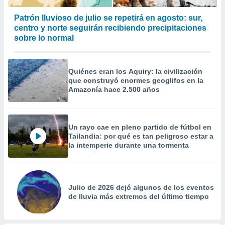
precisa e
ión mediante
Patrón lluvioso de julio se repetirá en agosto: sur,
centro y norte seguirán recibiendo precipitaciones
, publicidad
sobre lo normal
dos,
 publicidad
Quiénes eran los Aquiry: la civilización
,
que construyó enormes geoglifos en la
ón de
Amazonía hace 2.500 años
 desarrollo
s.
tros 1199
Un rayo cae en pleno partido de fútbol en
ios
Tailandia: por qué es tan peligroso estar a
la intemperie durante una tormenta
Julio de 2026 dejó algunos de los eventos
de lluvia más extremos del último tiempo