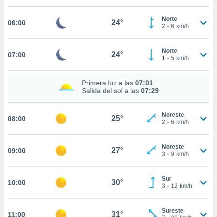
estra
ara seguir
Norte
e contenido
24°
06:00
2
-
6
km/h
stándares
ACEPTAR
sin coste.
Y
Norte
CONTINUAR
24°
07:00
 botón
1
-
5
km/h
continuar",
der a la
CONFIGURACIÓN
ndo la
Primera luz a las
07:01
Salida del sol a las
07:29
 de todas
, ya sean
de nuestros
Noreste
25°
08:00
 nos
2
-
6
km/h
 y análisis
tamiento en
Noreste
27°
09:00
3
-
9
km/h
b, así como
un perfil
para
Sur
30°
10:00
ublicidad y
3
-
12
km/h
do en
Sureste
 mismo.
31°
11:00