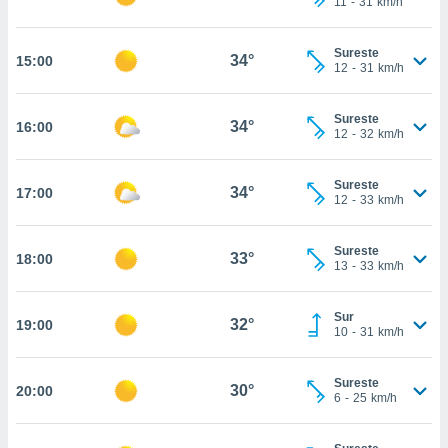
11
-
31
km/h
te
 de que
talarán
Sureste
34°
15:00
e sean
12
-
31
km/h
para
a
Sureste
por el sitio
34°
16:00
12
-
32
km/h
o se
cookies para
Sureste
34°
17:00
nto ni para
12
-
33
km/h
licidad o
Sureste
ado, aunque
33°
18:00
13
-
33
km/h
sualizar
general no
ada. Puedes
Sur
32°
19:00
 instalación
10
-
31
km/h
y acceder a
io web a
Sureste
ste abono
30°
20:00
6
-
25
km/h
 botón
.