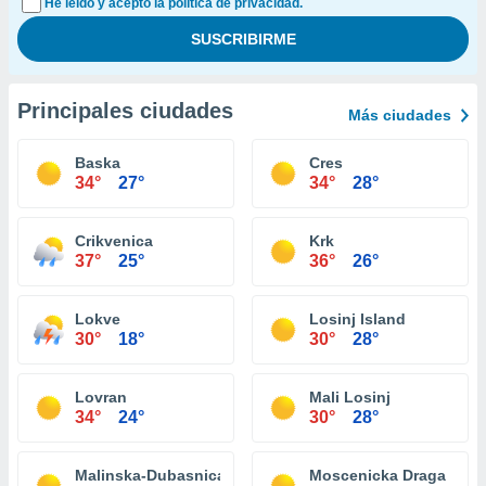
He leído y acepto la política de privacidad.
Principales ciudades
Más ciudades
Baska
Cres
34°
27°
34°
28°
Crikvenica
Krk
37°
25°
36°
26°
Lokve
Losinj Island
30°
18°
30°
28°
Lovran
Mali Losinj
34°
24°
30°
28°
Malinska-Dubasnica
Moscenicka Draga