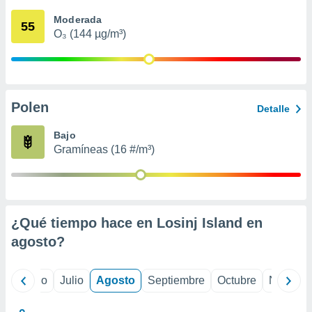
 seleccionar
o.
Moderada
55
O₃ (144 µg/m³)
calización
precisa e
ión mediante
, publicidad
Polen
Detalle
dos,
 publicidad
Bajo
,
Gramíneas (16 #/m³)
ón de
 desarrollo
s.
tros 1199
ios
¿Qué tiempo hace en Losinj Island en
agosto
?
yo
Junio
Julio
Agosto
Septiembre
Octubre
Noviemb