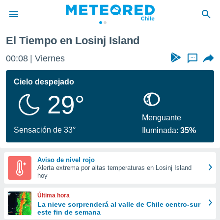
El Tiempo en Losinj Island
privacidad
00:08
Viernes
...
o de
eteored.cl)
borado por
Cielo despejado
es para
29°
ue la
 que se
e calidad.
Menguante
eder a este
Sensación de 33°
Iluminada:
35%
ediante las
opciones:
Aviso de nivel rojo
ookies y
Alerta extrema por altas temperaturas en Losinj Island
e forma
hoy
d digital
Última hora
ada, basada
La nieve sorprenderá al valle de Chile centro-sur
este fin de semana
mación