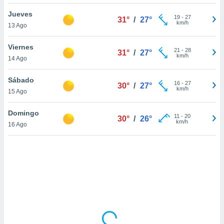
uedes
uestro sitio
Jueves
19
-
27
31°
/
27°
ed.cl. En
km/h
13 Ago
te
 de que
Viernes
talarán
21
-
28
31°
/
27°
km/h
14 Ago
e sean
para
a
Sábado
16
-
27
30°
/
27°
por el sitio
km/h
15 Ago
o se
cookies para
Domingo
11
-
20
30°
/
26°
km/h
16 Ago
nto ni para
licidad o
ado, aunque
sualizar
general no
ada. Puedes
 instalación
y acceder a
io web a
ste abono