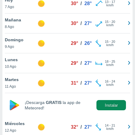
13
-
17
30°
/
28°
km/h
7 Ago
do en
 mismo.
sultar más
Mañana
15
-
20
30°
/
27°
 en nuestra
km/h
8 Ago
 Cookies
y
ualquier
Domingo
15
-
20
29°
/
26°
km/h
9 Ago
ento
 botón
ación de
Lunes
18
-
25
29°
/
27°
kies
km/h
10 Ago
 disponible
e nuestra
Martes
16
-
24
.
31°
/
27°
km/h
11 Ago
IVAMENTE,
¡Descarga
GRATIS
la app de
Instalar
Meteored!
as
 a cookies
Miércoles
 no aceptar
14
-
21
32°
/
27°
km/h
12 Ago
ón de