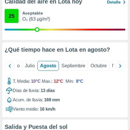
 seleccionar
Calidad del aire en Lota hoy
Detalle
o.
Aceptable
calización
25
O₃ (63 µg/m³)
precisa e
ión mediante
, publicidad
dos,
¿Qué tiempo hace en Lota en
agosto
?
 publicidad
,
ón de
yo
Junio
Julio
Agosto
Septiembre
Octubre
Noviemb
 desarrollo
s.
T. Media:
10°C
Max.:
12°C
Min:
8°C
tros 1199
Días de lluvia:
13
días
ios
Acum. de lluvia:
169 mm
Viento medio:
16 km/h
Salida y Puesta del sol