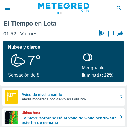
El Tiempo en Lota
privacidad
01:52
Viernes
...
o de
eteored.cl)
borado por
Nubes y claros
es para
7°
ue la
 que se
e calidad.
Menguante
eder a este
Sensación de 8°
Iluminada:
32%
ediante las
opciones:
ookies y
Aviso de nivel amarillo
Alerta moderada por viento en Lota hoy
e forma
d digital
Última hora
ada, basada
La nieve sorprenderá al valle de Chile centro-sur
este fin de semana
mación