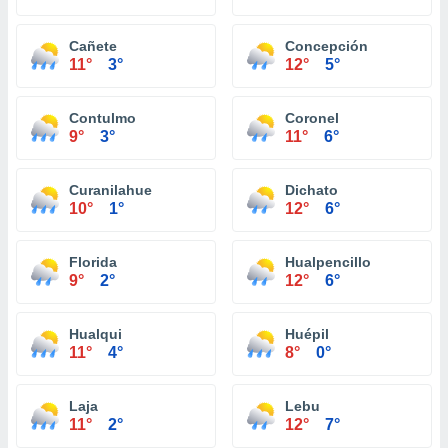
Cañete
Concepción
11°
3°
12°
5°
Contulmo
Coronel
9°
3°
11°
6°
Curanilahue
Dichato
10°
1°
12°
6°
Florida
Hualpencillo
9°
2°
12°
6°
Hualqui
Huépil
11°
4°
8°
0°
Laja
Lebu
11°
2°
12°
7°