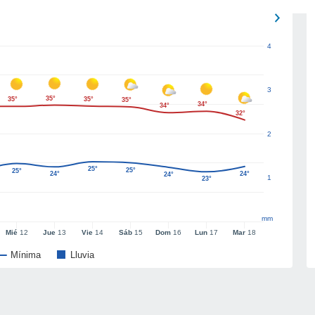
4
3
35°
35°
35°
35°
34°
34°
32°
2
25°
25°
25°
24°
24°
24°
1
23°
mm
Mié
12
Jue
13
Vie
14
Sáb
15
Dom
16
Lun
17
Mar
18
Mínima
Lluvia