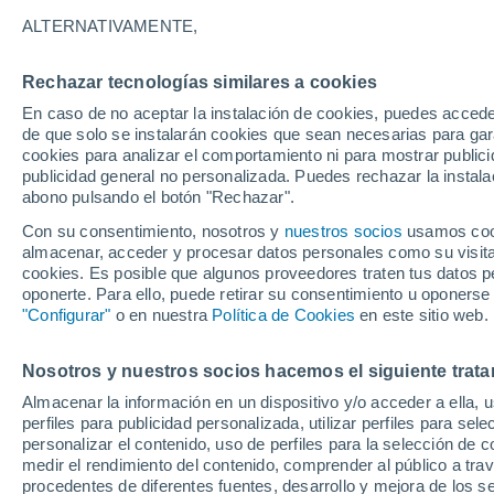
29°
ALTERNATIVAMENTE,
Rechazar tecnologías similares a cookies
Menguant
En caso de no aceptar la instalación de cookies, puedes accede
Iluminada
Sensación de 32°
de que solo se instalarán cookies que sean necesarias para garan
cookies para analizar el comportamiento ni para mostrar publici
publicidad general no personalizada. Puedes rechazar la instala
abono pulsando el botón "Rechazar".
Última hora
La nieve sorprenderá al valle de Chile centro-
Con su consentimiento, nosotros y
nuestros socios
usamos cooki
este fin de semana
almacenar, acceder y procesar datos personales como su visita e
cookies. Es posible que algunos proveedores traten tus datos pe
Tiempo 1 - 7 días
Actualidad
Mapa de temperatura
oponerte. Para ello, puede retirar su consentimiento u oponerse
"Configurar"
o en nuestra
Política de Cookies
en este sitio web.
Nosotros y nuestros socios hacemos el siguiente trata
Viernes
Sábado
D
Jueves
Almacenar la información en un dispositivo y/o acceder a ella, 
14 Ago
15 Ago
13 Ago
perfiles para publicidad personalizada, utilizar perfiles para sele
personalizar el contenido, uso de perfiles para la selección de c
medir el rendimiento del contenido, comprender al público a tra
procedentes de diferentes fuentes, desarrollo y mejora de los se