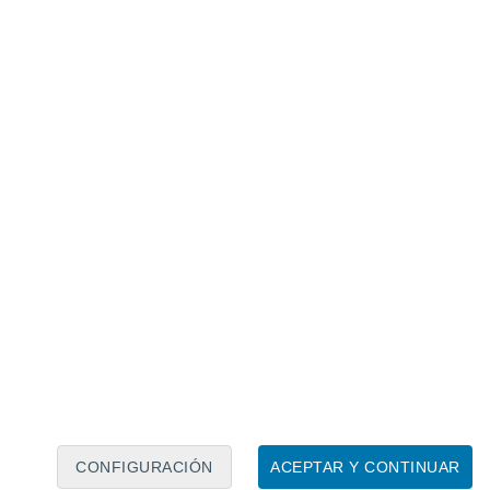
Calendario lunar
Lun
Mar
Mié
Jue
Vie
Sáb
Dom
6
7
8
9
10
11
12
13
14
15
16
17
18
19
CONFIGURACIÓN
ACEPTAR Y CONTINUAR