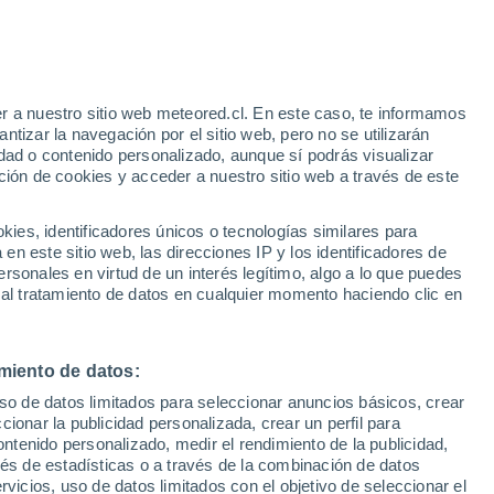
Aviso de nivel rojo
Alerta extrema por altas
temperaturas en Lovran hoy
e
r a nuestro sitio web meteored.cl. En este caso, te informamos
:
46%
tizar la navegación por el sitio web, pero no se utilizarán
dad o contenido personalizado, aunque sí podrás visualizar
ción de cookies y acceder a nuestro sitio web a través de este
sur
es, identificadores únicos o tecnologías similares para
n este sitio web, las direcciones IP y los identificadores de
rsonales en virtud de un interés legítimo, algo a lo que puedes
Satélites
Modelos
 al tratamiento de datos en cualquier momento haciendo clic en
miento de datos:
omingo
Lunes
Martes
Miércoles
uso de datos limitados para seleccionar anuncios básicos, crear
16 Ago
17 Ago
18 Ago
19 Ago
ccionar la publicidad personalizada, crear un perfil para
ontenido personalizado, medir el rendimiento de la publicidad,
vés de estadísticas o a través de la combinación de datos
rvicios, uso de datos limitados con el objetivo de seleccionar el