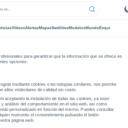
ticias
Vídeos
Alertas
Mapas
Satélites
Modelos
Mundo
Esquí
ofesionales para garantizar que la información que se ofrece es
entes opciones:
Próxima semana
ecogida mediante cookies o tecnologías similares, nos permite
on altos estándares de calidad sin coste.
próxima semana
eb aceptando la instalación de todas las cookies, ya sean
 y análisis del comportamiento en el sitio web, así como
...
ntenido personalizado en función del mismo. Puedes consultar
alquier momento el consentimiento pulsando el botón
Por hora
uestra página web.
Cielos despejados en las
próximas horas