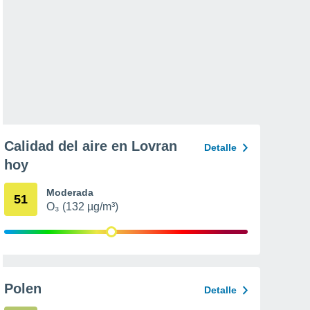
Calidad del aire en Lovran
Detalle
hoy
Moderada
51
O₃ (132 µg/m³)
Polen
Detalle