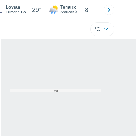
Lovran
Temuco
Osorno
29°
8°
Primorje-Gorski Kotar
Araucanía
Los Lagos
°C