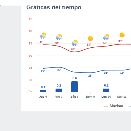
Gráficas del tiempo
45
40
35°
34°
35
34°
34°
33°
31°
30
25
25°
25°
24°
24°
23°
0.6
20
0.2
0.2
0.1
°C
Jue
6
Vie
7
Sáb
8
Dom
9
Lun
10
Mar
11
Máxima