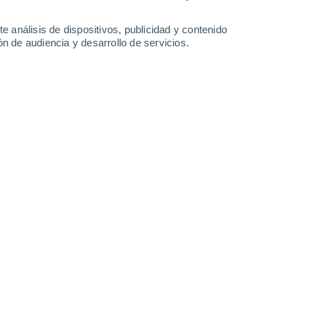
34°
/
24°
34°
/
23°
32°
/
24°
28°
/
21°
e análisis de dispositivos, publicidad y contenido
n de audiencia y desarrollo de servicios.
-
31
km/h
6
-
33
km/h
11
-
38
km/h
7
-
38
km/h
Norte
0 Bajo
11
-
27 km/h
FPS:
no
Norte
0 Bajo
10
-
26 km/h
FPS:
no
Norte
1 Bajo
8
-
27 km/h
FPS:
no
Noreste
4 Medio
7
-
30 km/h
FPS:
6-10