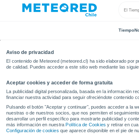
Tiempo
No
Aviso de privacidad
El contenido de Meteored (meteored.cl) ha sido elaborado por pr
de calidad. Puedes acceder a este sitio web mediante las sigui
Aceptar cookies y acceder de forma gratuita
Inicio
Croacia
Primorje-Gorski Kotar
Lovran
La publicidad digital personalizada, basada en la información r
financiar nuestra actividad para seguir ofreciéndote contenido c
El Tiempo en Lovran 
Pulsando el botón "Aceptar y continuar", puedes acceder a la w
nuestras o de nuestros socios, que nos permiten el seguimiento
20:59
Jueves
desarrollar un perfil específico para mostrarte publicidad y co
más información en nuestra
Política de Cookies
y retirar en cu
Configuración de cookies
que aparece disponible en el pie de n
Cielo despejado