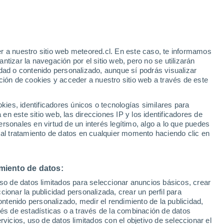
r a nuestro sitio web meteored.cl. En este caso, te informamos
h
tizar la navegación por el sitio web, pero no se utilizarán
dad o contenido personalizado, aunque sí podrás visualizar
ción de cookies y acceder a nuestro sitio web a través de este
es, identificadores únicos o tecnologías similares para
n este sitio web, las direcciones IP y los identificadores de
rsonales en virtud de un interés legítimo, algo a lo que puedes
ites
Modelos
 al tratamiento de datos en cualquier momento haciendo clic en
miento de datos:
iércoles
Jueves
Viernes
Sábado
uso de datos limitados para seleccionar anuncios básicos, crear
12 Ago
13 Ago
14 Ago
15 Ago
ccionar la publicidad personalizada, crear un perfil para
ontenido personalizado, medir el rendimiento de la publicidad,
vés de estadísticas o a través de la combinación de datos
rvicios, uso de datos limitados con el objetivo de seleccionar el
90%
90%
90%
90%