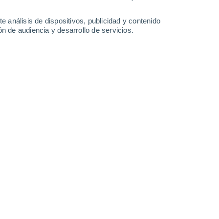
1.6 mm
5.1 mm
13 mm
12 mm
34°
/
26°
33°
/
27°
31°
/
26°
32°
/
25°
e análisis de dispositivos, publicidad y contenido
n de audiencia y desarrollo de servicios.
-
19
km/h
8
-
24
km/h
8
-
29
km/h
5
-
26
km/h
agosto
Este
4 Medio
8
-
27 km/h
FPS:
6-10
Este
2 Bajo
7
-
23 km/h
FPS:
no
Noreste
1 Bajo
8
-
21 km/h
FPS:
no
Noreste
0 Bajo
6
-
18 km/h
FPS:
no