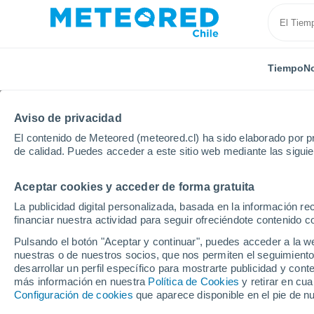
Tiempo
No
Aviso de privacidad
El contenido de Meteored (meteored.cl) ha sido elaborado por pr
de calidad. Puedes acceder a este sitio web mediante las sigui
Aceptar cookies y acceder de forma gratuita
Inicio
India
Uttar Pradesh
Lucknow
La publicidad digital personalizada, basada en la información r
financiar nuestra actividad para seguir ofreciéndote contenido c
El Tiempo en Lucknow
Pulsando el botón "Aceptar y continuar", puedes acceder a la w
nuestras o de nuestros socios, que nos permiten el seguimiento
15:53
Domingo
desarrollar un perfil específico para mostrarte publicidad y co
más información en nuestra
Política de Cookies
y retirar en cu
Configuración de cookies
que aparece disponible en el pie de n
Nubes y claros