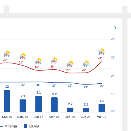
40
30
33°
32°
31°
30°
29°
29°
28°
20
25°
25°
25°
25°
12
25°
25°
9.1
8.2
10
7.1
4.5
2.7
2.5
mm
Sáb
15
Dom
16
Lun
17
Mar
18
Mié
19
Jue
20
Vie
21
Mínima
Lluvia