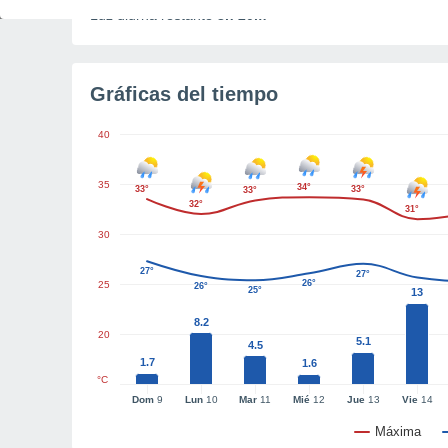
Luz diurna restante
3h 20m
Gráficas del tiempo
40
35
34°
33°
33°
33°
32°
31°
30
27°
27°
26°
25
26°
25°
13
8.2
20
5.1
4.5
1.7
1.6
°C
Dom
9
Lun
10
Mar
11
Mié
12
Jue
13
Vie
14
Máxima