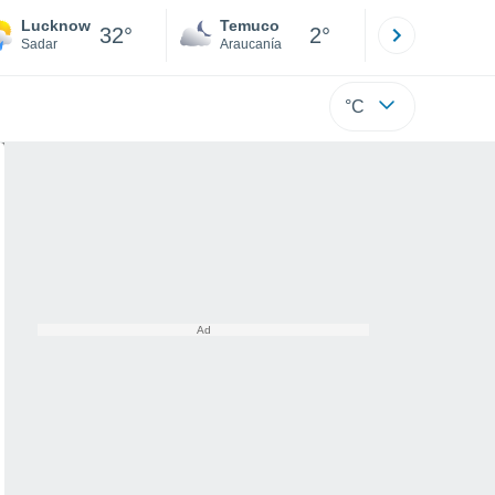
Lucknow
Temuco
Osorno
32°
2°
Sadar
Araucanía
Los Lagos
°C