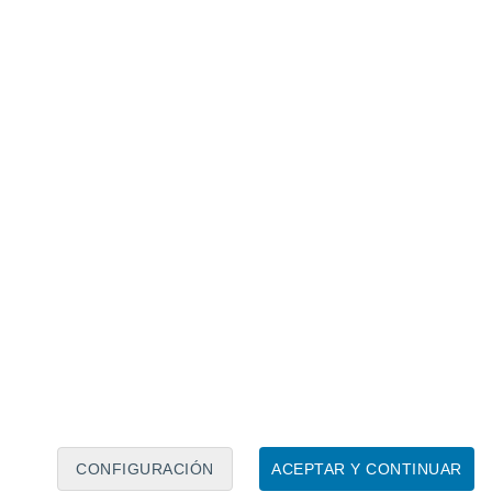
Calendario lunar
Lun
Mar
Mié
Jue
Vie
Sáb
Dom
9
10
11
12
13
14
15
16
17
18
19
20
21
22
CONFIGURACIÓN
ACEPTAR Y CONTINUAR