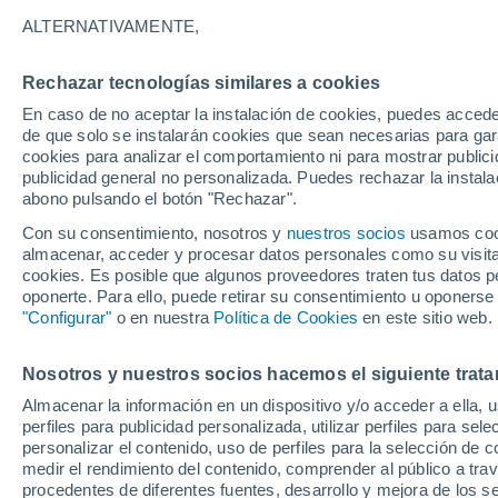
33°
ALTERNATIVAMENTE,
Rechazar tecnologías similares a cookies
Este
En caso de no aceptar la instalación de cookies, puedes accede
Sensación de 43°
8
-
27 km/
de que solo se instalarán cookies que sean necesarias para garan
cookies para analizar el comportamiento ni para mostrar publici
publicidad general no personalizada. Puedes rechazar la instala
abono pulsando el botón "Rechazar".
Última hora
Heladas iniciales darán paso a un ciclón que
Con su consentimiento, nosotros y
nuestros socios
usamos cooki
promete lluvia en la zona central
almacenar, acceder y procesar datos personales como su visita e
cookies. Es posible que algunos proveedores traten tus datos pe
Tiempo 1 - 7 días
Actualidad
Mapa de lluvia
Satél
oponerte. Para ello, puede retirar su consentimiento u oponerse
"Configurar"
o en nuestra
Política de Cookies
en este sitio web.
Nosotros y nuestros socios hacemos el siguiente trata
Mañana
Martes
M
Hoy
Almacenar la información en un dispositivo y/o acceder a ella, 
10 Ago
11 Ago
9 Ago
perfiles para publicidad personalizada, utilizar perfiles para sele
personalizar el contenido, uso de perfiles para la selección de c
medir el rendimiento del contenido, comprender al público a tra
procedentes de diferentes fuentes, desarrollo y mejora de los se
80%
80%
70%