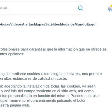
ticias
Vídeos
Alertas
Mapas
Satélites
Modelos
Mundo
Esquí
ofesionales para garantizar que la información que se ofrece es
entes opciones:
ecogida mediante cookies o tecnologías similares, nos permite
on altos estándares de calidad sin coste.
eb aceptando la instalación de todas las cookies, ya sean
 y análisis del comportamiento en el sitio web, así como
...
ntenido personalizado en función del mismo. Puedes consultar
alquier momento el consentimiento pulsando el botón
Por hora
uestra página web.
Calor Húmedo Sofocante en las
próximas horas