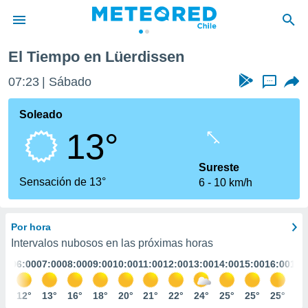
El Tiempo en Lüerdissen
privacidad
07:23
Sábado
...
o de
eteored.cl)
borado por
Soleado
es para
13°
ue la
 que se
e calidad.
Sureste
eder a este
Sensación de 13°
6
10 km/h
ediante las
opciones:
Por hora
ookies y
e forma
Intervalos nubosos en las próximas horas
:00
06:00
07:00
08:00
09:00
10:00
11:00
12:00
13:00
14:00
15:00
16:00
17:
d digital
ada, basada
2°
12°
13°
16°
18°
20°
21°
22°
24°
25°
25°
25°
26
mación