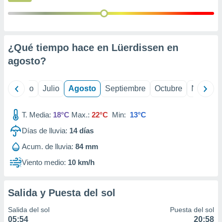
 seleccionar
o.
calización
precisa e
ión mediante
¿Qué tiempo hace en Lüerdissen en
agosto
?
, publicidad
dos,
yo
Junio
Julio
Agosto
Septiembre
Octubre
Noviemb
 publicidad
,
ón de
T. Media:
18°C
Max.:
22°C
Min:
13°C
 desarrollo
s.
Días de lluvia:
14
días
tros 1199
Acum. de lluvia:
84 mm
ios
Viento medio:
10 km/h
Salida y Puesta del sol
Salida del sol
Puesta del sol
05:54
20:58