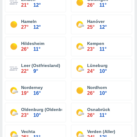
21°
12°
26°
11°
Hameln
Hanóver
27°
12°
25°
12°
Hildesheim
Kempen
26°
11°
23°
11°
Leer (Ostfriesland)
Lüneburg
22°
9°
24°
10°
Norderney
Nordhorn
19°
16°
26°
10°
Oldenburg (Oldenburg)
Osnabrück
23°
10°
26°
11°
Vechta
Verden (Aller)