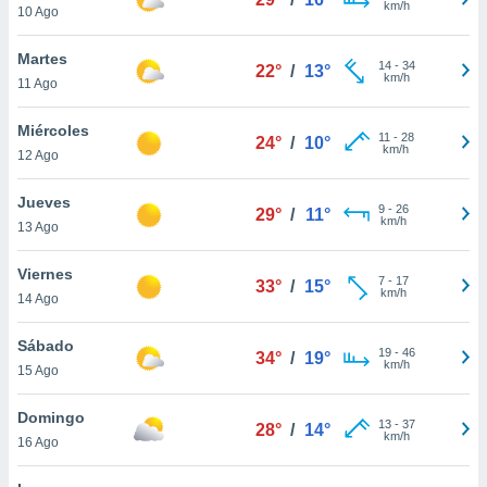
km/h
10 Ago
do en
 mismo.
Martes
14
-
34
sultar más
22°
/
13°
km/h
11 Ago
 en nuestra
 Cookies
y
Miércoles
ualquier
11
-
28
24°
/
10°
km/h
12 Ago
ento
 botón
Jueves
9
-
26
29°
/
11°
ación de
km/h
13 Ago
kies
 disponible
Viernes
e nuestra
7
-
17
33°
/
15°
km/h
.
14 Ago
IVAMENTE,
Sábado
19
-
46
34°
/
19°
km/h
15 Ago
as
Domingo
 a cookies
13
-
37
28°
/
14°
km/h
16 Ago
 no aceptar
ón de