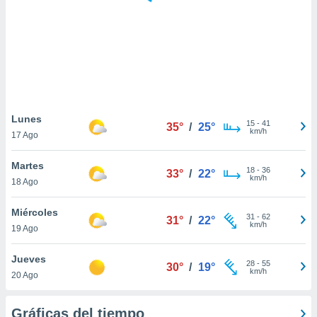
 botón
.
nto,
cios
kies,
ores únicos
Lunes
15
-
41
as similares
35°
/
25°
km/h
17 Ago
nar,
rocesar
Martes
onales como
18
-
36
33°
/
22°
km/h
 este sitio
18 Ago
recciones IP
ficadores de
Miércoles
31
-
62
31°
/
22°
 posible
km/h
19 Ago
s
 traten tus
Jueves
nales en
28
-
55
30°
/
19°
km/h
 interés
20 Ago
go a lo que
nerte. Para
Gráficas del tiempo
retirar su