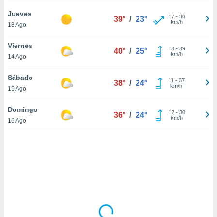
uedes
uestro sitio
Jueves
17
-
36
39°
/
23°
ed.cl. En
km/h
13 Ago
te
 de que
Viernes
talarán
13
-
39
40°
/
25°
km/h
14 Ago
e sean
para
a
Sábado
11
-
37
38°
/
24°
por el sitio
km/h
15 Ago
o se
cookies para
Domingo
12
-
30
36°
/
24°
km/h
16 Ago
nto ni para
licidad o
ado, aunque
sualizar
general no
ada. Puedes
 instalación
y acceder a
io web a
ste abono