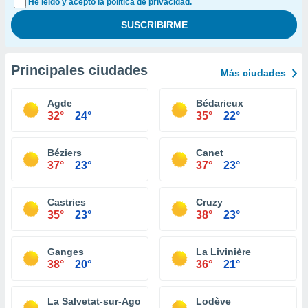
He leído y acepto la política de privacidad.
Principales ciudades
Más ciudades
Agde
Bédarieux
32°
24°
35°
22°
Béziers
Canet
37°
23°
37°
23°
Castries
Cruzy
35°
23°
38°
23°
Ganges
La Livinière
38°
20°
36°
21°
La Salvetat-sur-Agout
Lodève