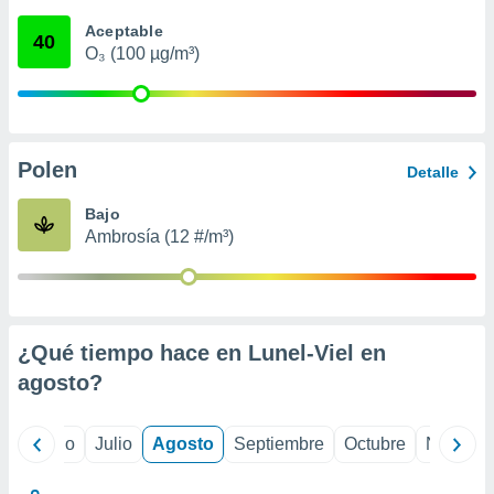
 seleccionar
o.
Aceptable
40
O₃ (100 µg/m³)
calización
precisa e
ión mediante
, publicidad
Polen
Detalle
dos,
 publicidad
Bajo
,
Ambrosía (12 #/m³)
ón de
 desarrollo
s.
tros 1199
ios
¿Qué tiempo hace en Lunel-Viel en
agosto
?
yo
Junio
Julio
Agosto
Septiembre
Octubre
Noviemb