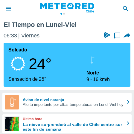
El Tiempo en Lunel-Viel
privacidad
06:33
Viernes
...
o de
eteored.cl)
borado por
Soleado
es para
24°
ue la
 que se
e calidad.
Norte
eder a este
Sensación de 25°
9
16 km/h
ediante las
opciones:
ookies y
Aviso de nivel naranja
Alerta importante por altas temperaturas en Lunel-Viel hoy
e forma
d digital
Última hora
ada, basada
La nieve sorprenderá al valle de Chile centro-sur
este fin de semana
mación