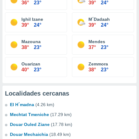
36°
23°
39°
24°
Ighil Izane
M´Dadaah
39°
24°
39°
24°
Mazouna
Mendes
38°
23°
37°
23°
Ouarizan
Zemmora
40°
23°
38°
23°
Localidades cercanas
El H´madna
(4.26 km)
Mechtat Tmeniche
(17.29 km)
Douar Ouled Ziane
(17.78 km)
Douar Mechaichia
(18.49 km)