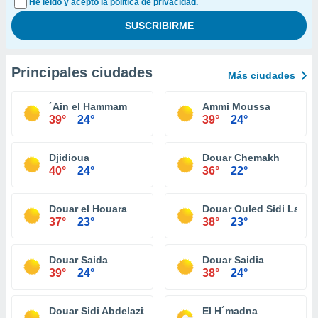
He leído y acepto la política de privacidad.
Principales ciudades
Más ciudades
´Ain el Hammam
Ammi Moussa
39°
24°
39°
24°
Djidioua
Douar Chemakh
40°
24°
36°
22°
Douar el Houara
Douar Ouled Sidi Lazre
37°
23°
38°
23°
Douar Saida
Douar Saidia
39°
24°
38°
24°
Douar Sidi Abdelaziz
El H´madna