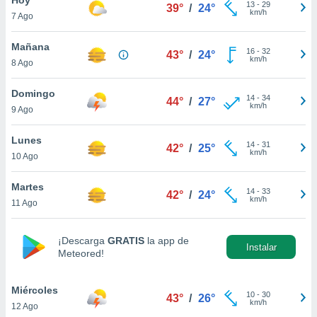
13
-
29
39°
/
24°
km/h
7 Ago
do en
 mismo.
sultar más
Mañana
16
-
32
43°
/
24°
 en nuestra
km/h
8 Ago
 Cookies
y
ualquier
Domingo
14
-
34
44°
/
27°
km/h
9 Ago
ento
 botón
ación de
Lunes
14
-
31
42°
/
25°
kies
km/h
10 Ago
 disponible
e nuestra
Martes
14
-
33
.
42°
/
24°
km/h
11 Ago
IVAMENTE,
¡Descarga
GRATIS
la app de
Instalar
Meteored!
as
 a cookies
Miércoles
 no aceptar
10
-
30
43°
/
26°
km/h
12 Ago
ón de