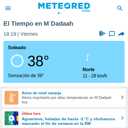
El Tiempo en M´Dadaah
privacidad
18:19
Viernes
...
o de
eteored.cl)
borado por
Soleado
es para
38°
ue la
 que se
e calidad.
Norte
eder a este
Sensación de 39°
11
28 km/h
ediante las
opciones:
Aviso de nivel naranja
ookies y
Alerta importante por altas temperaturas en M´Dadaah
e forma
hoy
d digital
Última hora
ada, basada
Aguanieve, heladas de hasta -3 °C y chubascos
marcarán el fin de semana en la RM
mación