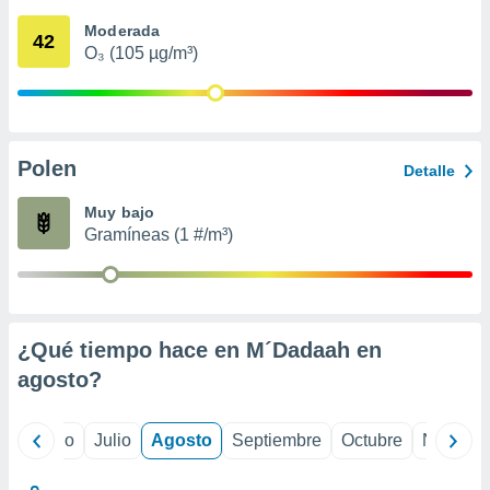
 seleccionar
o.
Moderada
42
O₃ (105 µg/m³)
calización
precisa e
ión mediante
, publicidad
Polen
Detalle
dos,
 publicidad
Muy bajo
,
Gramíneas (1 #/m³)
ón de
 desarrollo
s.
tros 1199
ios
¿Qué tiempo hace en M´Dadaah en
agosto
?
yo
Junio
Julio
Agosto
Septiembre
Octubre
Noviemb