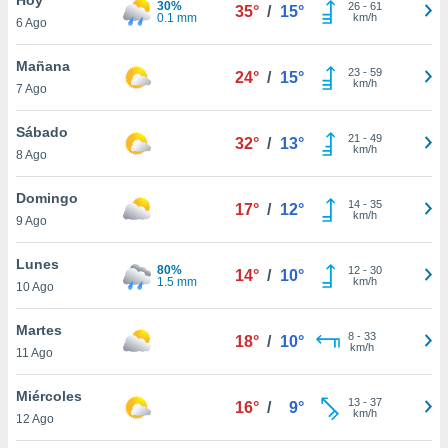
30%
26
-
61
35°
/
15°
0.1 mm
km/h
6 Ago
do en
 mismo.
sultar más
Mañana
23
-
59
24°
/
15°
 en nuestra
km/h
7 Ago
 Cookies
y
ualquier
Sábado
21
-
49
32°
/
13°
km/h
8 Ago
ento
 botón
ación de
Domingo
14
-
35
17°
/
12°
kies
km/h
9 Ago
 disponible
e nuestra
Lunes
80%
12
-
30
.
14°
/
10°
1.5 mm
km/h
10 Ago
IVAMENTE,
Martes
8
-
33
18°
/
10°
km/h
11 Ago
as
 a cookies
Miércoles
13
-
37
16°
/
9°
km/h
 no aceptar
12 Ago
ón de