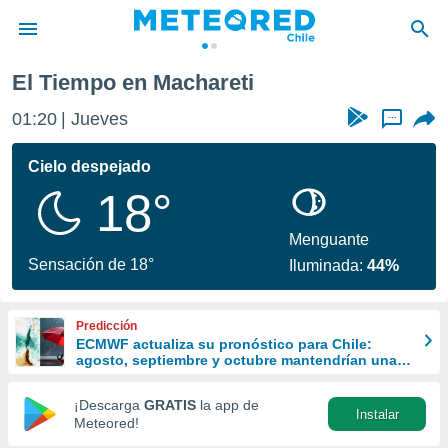
El Tiempo en Machareti
privacidad
01:20
Jueves
...
o de
eteored.cl)
borado por
Cielo despejado
es para
18°
ue la
 que se
e calidad.
Menguante
eder a este
Sensación de 18°
Iluminada:
44%
ediante las
opciones:
Predicción
ookies y
ECMWF actualiza su pronóstico para Chile:
e forma
agosto, septiembre y octubre mantendrían una
señal favorable para las lluvias
d digital
¡Descarga
GRATIS
la app de
Instalar
ada, basada
Meteored!
mación