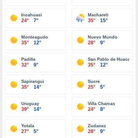
Incahuasi
Machareti
24°
7°
35°
15°
Monteagudo
Nuevo Mundo
35°
12°
28°
9°
Padilla
San Pablo de Huacareta
32°
9°
35°
12°
Sapirangui
Sucre
35°
14°
25°
5°
Uruguay
Villa Charcas
39°
14°
24°
8°
Yotala
Zudanez
27°
5°
28°
9°