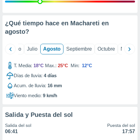
 seleccionar
o.
calización
precisa e
¿Qué tiempo hace en Machareti en
ión mediante
agosto
?
, publicidad
yo
Junio
Julio
Agosto
Septiembre
Octubre
Noviemb
dos,
 publicidad
,
T. Media:
18°C
Max.:
25°C
Min:
12°C
ón de
Días de lluvia:
4
días
 desarrollo
s.
Acum. de lluvia:
16 mm
tros 1199
Viento medio:
9 km/h
ios
Salida y Puesta del sol
Salida del sol
Puesta del sol
06:41
17:57