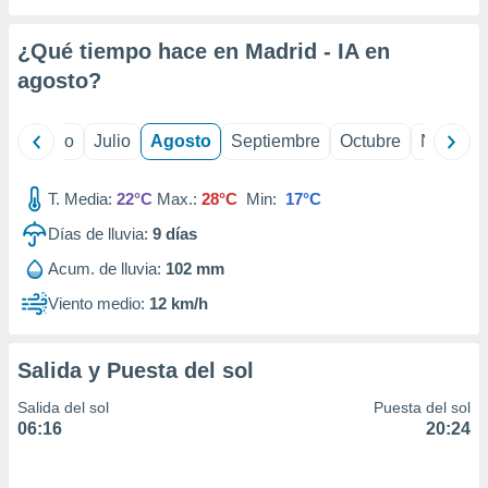
 seleccionar
o.
¿Qué tiempo hace en Madrid - IA en
calización
precisa e
agosto
?
ión mediante
, publicidad
yo
Junio
Julio
Agosto
Septiembre
Octubre
Noviemb
dos,
T. Media:
22°C
Max.:
28°C
Min:
17°C
 publicidad
,
Días de lluvia:
9
días
ón de
 desarrollo
Acum. de lluvia:
102 mm
s.
Viento medio:
12 km/h
tros 1199
ios
Salida y Puesta del sol
Salida del sol
Puesta del sol
06:16
20:24