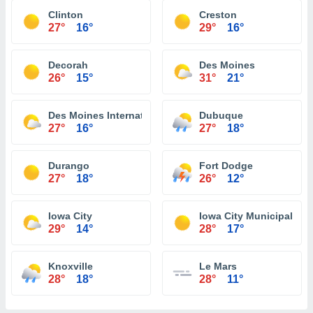
Clinton
Creston
27°
16°
29°
16°
Decorah
Des Moines
26°
15°
31°
21°
Des Moines International Airport
Dubuque
27°
16°
27°
18°
Durango
Fort Dodge
27°
18°
26°
12°
Iowa City
Iowa City Municipal Air
29°
14°
28°
17°
Knoxville
Le Mars
28°
18°
28°
11°