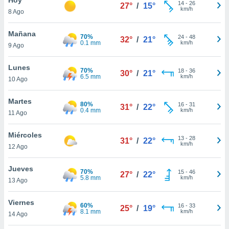
14
-
26
27°
/
15°
km/h
8 Ago
do en
 mismo.
sultar más
Mañana
70%
24
-
48
32°
/
21°
 en nuestra
0.1 mm
km/h
9 Ago
 Cookies
y
ualquier
Lunes
70%
18
-
36
30°
/
21°
6.5 mm
km/h
10 Ago
ento
 botón
ación de
Martes
80%
16
-
31
31°
/
22°
kies
0.4 mm
km/h
11 Ago
 disponible
e nuestra
Miércoles
13
-
28
.
31°
/
22°
km/h
12 Ago
IVAMENTE,
Jueves
70%
15
-
46
27°
/
22°
5.8 mm
km/h
13 Ago
as
 a cookies
Viernes
60%
16
-
33
25°
/
19°
8.1 mm
km/h
 no aceptar
14 Ago
ón de