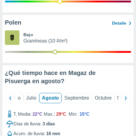
 seleccionar
o.
calización
precisa e
Polen
Detalle
ión mediante
Bajo
, publicidad
Gramíneas (10 #/m³)
dos,
 publicidad
,
ón de
¿Qué tiempo hace en Magaz de
 desarrollo
s.
Pisuerga en
agosto
?
tros 1199
ios
yo
Junio
Julio
Agosto
Septiembre
Octubre
Noviemb
T. Media:
22°C
Max.:
29°C
Min:
15°C
Días de lluvia:
3
días
Acum. de lluvia:
16 mm