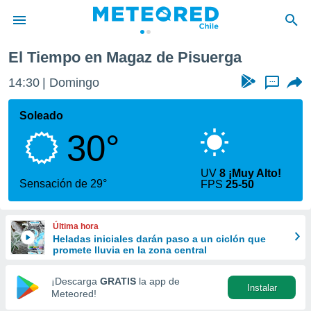
az de Pisuerga
El Tiempo en Magaz de Pisuerga
privacidad
14:30
Domingo
...
o de
eteored.cl)
borado por
Soleado
es para
30°
ue la
 que se
e calidad.
UV
8 ¡Muy Alto!
eder a este
Sensación de 29°
FPS
25-50
ediante las
opciones:
Última hora
ookies y
Heladas iniciales darán paso a un ciclón que
e forma
promete lluvia en la zona central
d digital
¡Descarga
GRATIS
la app de
Instalar
ada, basada
Meteored!
mación