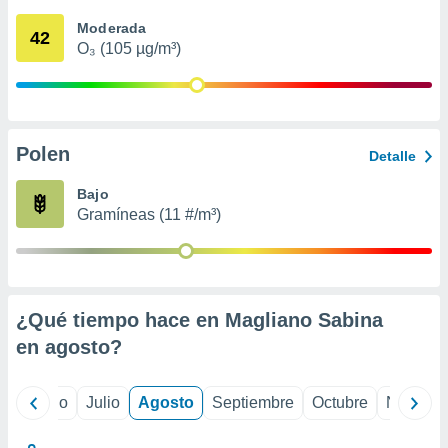
 seleccionar
o.
Moderada
42
O₃ (105 µg/m³)
calización
precisa e
ión mediante
, publicidad
Polen
Detalle
dos,
 publicidad
Bajo
,
Gramíneas (11 #/m³)
ón de
 desarrollo
s.
tros 1199
ios
¿Qué tiempo hace en Magliano Sabina
en
agosto
?
yo
Junio
Julio
Agosto
Septiembre
Octubre
Noviemb