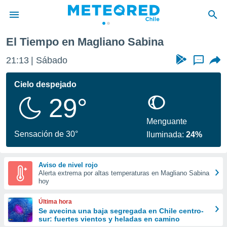
El Tiempo en Magliano Sabina
privacidad
21:13
Sábado
...
o de
eteored.cl)
borado por
Cielo despejado
es para
29°
ue la
 que se
e calidad.
Menguante
eder a este
Sensación de 30°
Iluminada:
24%
ediante las
opciones:
Aviso de nivel rojo
ookies y
Alerta extrema por altas temperaturas en Magliano Sabina
e forma
hoy
d digital
Última hora
ada, basada
Se avecina una baja segregada en Chile centro-
sur: fuertes vientos y heladas en camino
mación