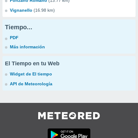
Ponzano Romano
(13.77 km)
Vignanello
(16.98 km)
Tiempo...
PDF
Más información
El Tiempo en tu Web
Widget de El tiempo
API de Meteorología