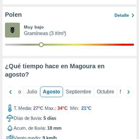
 seleccionar
o.
Polen
Detalle
calización
precisa e
Muy bajo
ión mediante
Gramíneas (3 #/m³)
, publicidad
dos,
 publicidad
,
¿Qué tiempo hace en Magoura en
ón de
agosto
?
 desarrollo
s.
tros 1199
yo
Junio
Julio
Agosto
Septiembre
Octubre
Noviemb
ios
T. Media:
27°C
Max.:
34°C
Min:
21°C
Días de lluvia:
5
días
Acum. de lluvia:
18 mm
Viento medio:
9 km/h