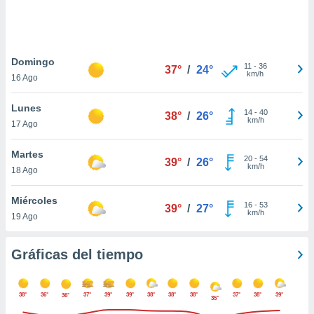
 botón
.
nto,
Domingo
11
-
36
37°
/
24°
km/h
16 Ago
cios
kies,
Lunes
ores únicos
14
-
40
38°
/
26°
km/h
17 Ago
as similares
nar,
rocesar
Martes
20
-
54
39°
/
26°
onales como
km/h
18 Ago
 este sitio
recciones IP
Miércoles
ficadores de
16
-
53
39°
/
27°
km/h
19 Ago
 posible
s
 traten tus
Gráficas del tiempo
nales en
 interés
go a lo que
38°
36°
37°
39°
39°
38°
38°
38°
37°
38°
39°
36°
nerte. Para
35°
retirar su