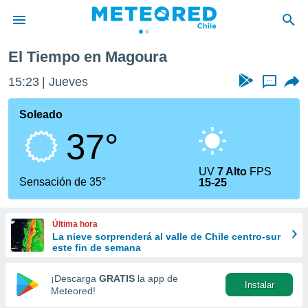
El Tiempo en Magoura
privacidad
15:23
Jueves
...
o de
eteored.cl)
borado por
Soleado
es para
37°
ue la
 que se
e calidad.
UV
7 Alto
FPS
eder a este
Sensación de 35°
15-25
ediante las
opciones:
Última hora
ookies y
La nieve sorprenderá al valle de Chile centro-sur
e forma
este fin de semana
d digital
¡Descarga
GRATIS
la app de
Instalar
ada, basada
Meteored!
mación