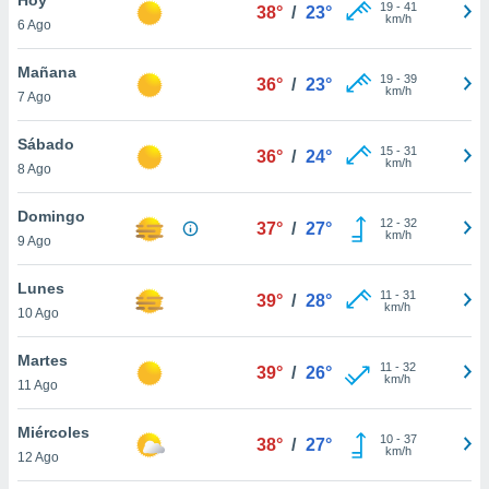
19
-
41
38°
/
23°
km/h
6 Ago
do en
 mismo.
sultar más
Mañana
19
-
39
36°
/
23°
 en nuestra
km/h
7 Ago
 Cookies
y
ualquier
Sábado
15
-
31
36°
/
24°
km/h
8 Ago
ento
 botón
ación de
Domingo
12
-
32
37°
/
27°
kies
km/h
9 Ago
 disponible
e nuestra
Lunes
11
-
31
.
39°
/
28°
km/h
10 Ago
IVAMENTE,
Martes
11
-
32
39°
/
26°
km/h
11 Ago
as
 a cookies
Miércoles
10
-
37
38°
/
27°
km/h
 no aceptar
12 Ago
ón de