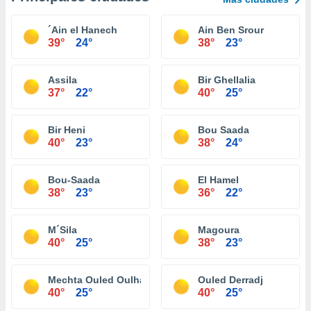
´Ain el Hanech
Ain Ben Srour
39°
24°
38°
23°
Assila
Bir Ghellalia
37°
22°
40°
25°
Bir Heni
Bou Saada
40°
23°
38°
24°
Bou-Saada
El Hamel
38°
23°
36°
22°
M´Sila
Magoura
40°
25°
38°
23°
Mechta Ouled Oulha
Ouled Derradj
40°
25°
40°
25°