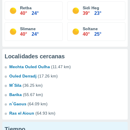
Retba
Sidi Heg
40°
24°
39°
23°
Slimane
Soltane
40°
24°
40°
25°
Localidades cercanas
Mechta Ouled Oulha
(11.47 km)
Ouled Derradj
(17.26 km)
M´Sila
(36.25 km)
Barika
(55.67 km)
n´Gaous
(64.09 km)
Ras el Aioun
(64.93 km)
Tiempo...