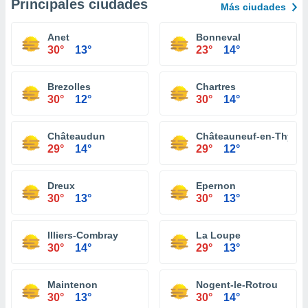
Principales ciudades
Más ciudades
Anet
Bonneval
30°
13°
23°
14°
Brezolles
Chartres
30°
12°
30°
14°
Châteaudun
Châteauneuf-en-Thymer
29°
14°
29°
12°
Dreux
Epernon
30°
13°
30°
13°
Illiers-Combray
La Loupe
30°
14°
29°
13°
Maintenon
Nogent-le-Rotrou
30°
13°
30°
14°