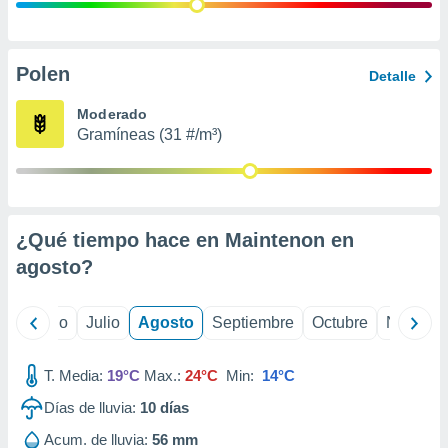
 seleccionar
o.
calización
precisa e
Polen
Detalle
ión mediante
Moderado
, publicidad
Gramíneas (31 #/m³)
dos,
 publicidad
,
ón de
¿Qué tiempo hace en Maintenon en
 desarrollo
s.
agosto
?
tros 1199
ios
yo
Junio
Julio
Agosto
Septiembre
Octubre
Noviemb
T. Media:
19°C
Max.:
24°C
Min:
14°C
Días de lluvia:
10
días
Acum. de lluvia:
56 mm