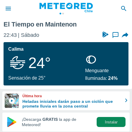
non
El Tiempo en Maintenon
privacidad
22:43
Sábado
...
o de
eteored.cl)
borado por
Calima
es para
24°
ue la
 que se
e calidad.
Menguante
eder a este
Sensación de 25°
Iluminada:
24%
ediante las
opciones:
Última hora
ookies y
Heladas iniciales darán paso a un ciclón que
e forma
promete lluvia en la zona central
d digital
¡Descarga
GRATIS
la app de
Instalar
ada, basada
Meteored!
mación