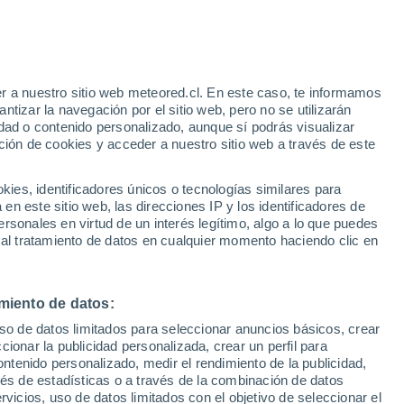
e
r a nuestro sitio web meteored.cl. En este caso, te informamos
:
21%
tizar la navegación por el sitio web, pero no se utilizarán
dad o contenido personalizado, aunque sí podrás visualizar
ción de cookies y acceder a nuestro sitio web a través de este
os
es, identificadores únicos o tecnologías similares para
n este sitio web, las direcciones IP y los identificadores de
rsonales en virtud de un interés legítimo, algo a lo que puedes
Satélites
Modelos
 al tratamiento de datos en cualquier momento haciendo clic en
miento de datos:
Martes
Miércoles
Jueves
Viernes
uso de datos limitados para seleccionar anuncios básicos, crear
18 Ago
19 Ago
20 Ago
21 Ago
ccionar la publicidad personalizada, crear un perfil para
ontenido personalizado, medir el rendimiento de la publicidad,
vés de estadísticas o a través de la combinación de datos
rvicios, uso de datos limitados con el objetivo de seleccionar el
70%
90%
80%
80%