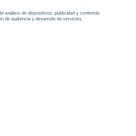
0.6 mm
3.1 mm
2.1 mm
1.3 mm
38°
/
24°
37°
/
25°
37°
/
24°
38°
/
25°
e análisis de dispositivos, publicidad y contenido
n de audiencia y desarrollo de servicios.
-
44
km/h
13
-
48
km/h
18
-
50
km/h
19
-
55
km/h
Sureste
0 Bajo
3
-
24 km/h
FPS:
no
Norte
0 Bajo
1
-
20 km/h
FPS:
no
Noreste
6 Alto
9
-
29 km/h
FPS:
15-25
Este
10 ¡Muy Alto!
16
-
42 km/h
FPS:
25-50