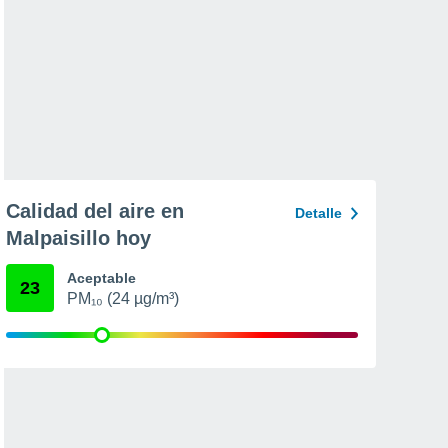
Calidad del aire en
Detalle
Malpaisillo hoy
Aceptable
23
PM₁₀ (24 µg/m³)