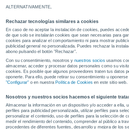
27°
ALTERNATIVAMENTE,
Rechazar tecnologías similares a cookies
Menguant
En caso de no aceptar la instalación de cookies, puedes accede
Iluminada
Sensación de 29°
de que solo se instalarán cookies que sean necesarias para garan
cookies para analizar el comportamiento ni para mostrar publici
publicidad general no personalizada. Puedes rechazar la instala
abono pulsando el botón "Rechazar".
Última hora
Aguanieve, heladas de hasta -3 °C y chubasc
Con su consentimiento, nosotros y
nuestros socios
usamos cooki
marcarán el fin de semana en la RM
almacenar, acceder y procesar datos personales como su visita e
cookies. Es posible que algunos proveedores traten tus datos pe
Tiempo 1 - 7 días
Actualidad
Mapa de nubosidad
oponerte. Para ello, puede retirar su consentimiento u oponerse
"Configurar"
o en nuestra
Política de Cookies
en este sitio web.
Nosotros y nuestros socios hacemos el siguiente trata
Domingo
Lunes
Sábado
Almacenar la información en un dispositivo y/o acceder a ella, 
16 Ago
17 Ago
15 Ago
perfiles para publicidad personalizada, utilizar perfiles para sele
personalizar el contenido, uso de perfiles para la selección de c
medir el rendimiento del contenido, comprender al público a tra
procedentes de diferentes fuentes, desarrollo y mejora de los se
90%
70%
90%