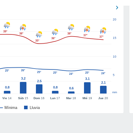
20
39°
38°
38°
37°
37°
15
36°
35°
10
26°
25°
25°
25°
25°
24°
24°
5
3.2
3.1
2.5
2.1
0.8
0.8
0.6
mm
Vie
14
Sáb
15
Dom
16
Lun
17
Mar
18
Mié
19
Jue
20
Mínima
Lluvia