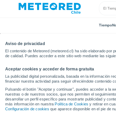
Tiempo
No
Aviso de privacidad
El contenido de Meteored (meteored.cl) ha sido elaborado por pr
de calidad. Puedes acceder a este sitio web mediante las sigui
Aceptar cookies y acceder de forma gratuita
Inicio
Nicaragua
Departamento de León
Malpais
La publicidad digital personalizada, basada en la información r
financiar nuestra actividad para seguir ofreciéndote contenido c
El Tiempo en Malpaisi
Pulsando el botón "Aceptar y continuar", puedes acceder a la w
nuestras o de nuestros socios, que nos permiten el seguimiento
02:14
Sábado
desarrollar un perfil específico para mostrarte publicidad y co
más información en nuestra
Política de Cookies
y retirar en cu
Configuración de cookies
que aparece disponible en el pie de n
Nubes y claros