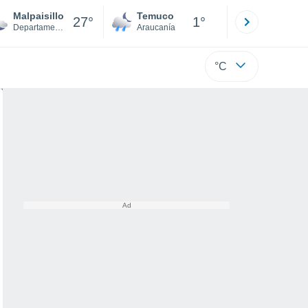
Malpaisillo
Temuco
Osorno
27°
1°
Departamento de León
Araucanía
Los Lagos
°C