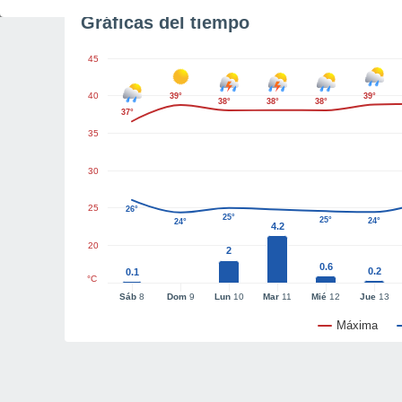
Gráficas del tiempo
45
40
39°
39°
38°
38°
38°
37°
35
30
25
26°
25°
25°
24°
24°
4.2
20
2
0.6
0.2
0.1
°C
Sáb
8
Dom
9
Lun
10
Mar
11
Mié
12
Jue
13
Máxima