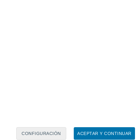
Calendario lunar
Lun
Mar
Mié
Jue
Vie
Sáb
Dom
8
9
10
11
12
13
14
15
16
17
18
19
20
21
CONFIGURACIÓN
ACEPTAR Y CONTINUAR