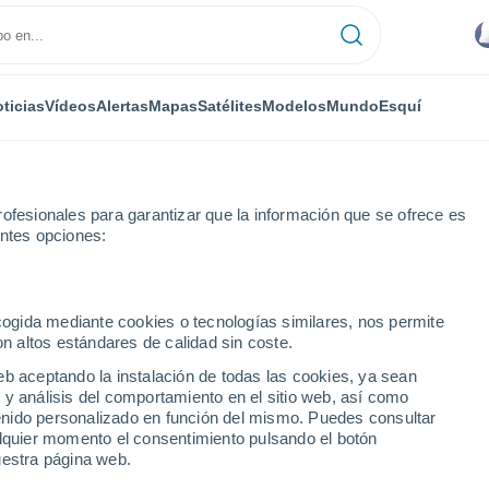
ticias
Vídeos
Alertas
Mapas
Satélites
Modelos
Mundo
Esquí
ofesionales para garantizar que la información que se ofrece es
entes opciones:
illo
Próxima semana
ecogida mediante cookies o tecnologías similares, nos permite
on altos estándares de calidad sin coste.
llo próxima semana
eb aceptando la instalación de todas las cookies, ya sean
 y análisis del comportamiento en el sitio web, así como
...
ntenido personalizado en función del mismo. Puedes consultar
alquier momento el consentimiento pulsando el botón
Por hora
uestra página web.
Calor Húmedo Sofocante en las
próximas horas