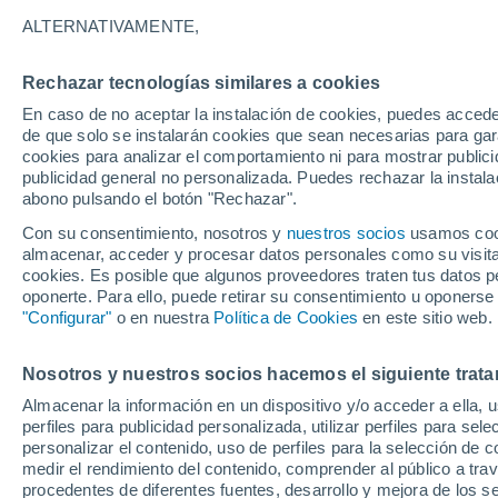
5°
ALTERNATIVAMENTE,
Rechazar tecnologías similares a cookies
70%
En caso de no aceptar la instalación de cookies, puedes accede
Sensación de 6°
0.2 mm
de que solo se instalarán cookies que sean necesarias para garan
cookies para analizar el comportamiento ni para mostrar publici
publicidad general no personalizada. Puedes rechazar la instala
abono pulsando el botón "Rechazar".
Última hora
Un sistema de altura traerá intensas lluvias al
Con su consentimiento, nosotros y
nuestros socios
usamos cooki
Norte de Chile: alerta por isoterma cero alta
almacenar, acceder y procesar datos personales como su visita e
cookies. Es posible que algunos proveedores traten tus datos pe
Tiempo 1 - 7 días
Actualidad
Mapa de lluvia
Satél
oponerte. Para ello, puede retirar su consentimiento u oponerse
"Configurar"
o en nuestra
Política de Cookies
en este sitio web.
Nosotros y nuestros socios hacemos el siguiente trata
Mañana
Martes
M
Hoy
Almacenar la información en un dispositivo y/o acceder a ella, 
10 Ago
11 Ago
9 Ago
perfiles para publicidad personalizada, utilizar perfiles para sele
personalizar el contenido, uso de perfiles para la selección de c
medir el rendimiento del contenido, comprender al público a tra
procedentes de diferentes fuentes, desarrollo y mejora de los se
90%