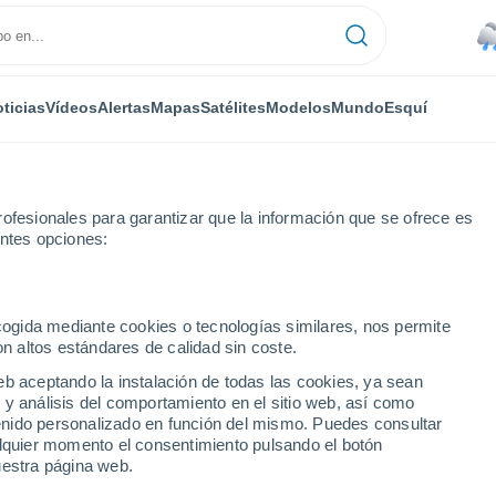
ticias
Vídeos
Alertas
Mapas
Satélites
Modelos
Mundo
Esquí
ofesionales para garantizar que la información que se ofrece es
entes opciones:
ecogida mediante cookies o tecnologías similares, nos permite
on altos estándares de calidad sin coste.
i
eb aceptando la instalación de todas las cookies, ya sean
 y análisis del comportamiento en el sitio web, así como
...
ntenido personalizado en función del mismo. Puedes consultar
alquier momento el consentimiento pulsando el botón
Por hora
uestra página web.
Lluvias débiles en las próximas
horas