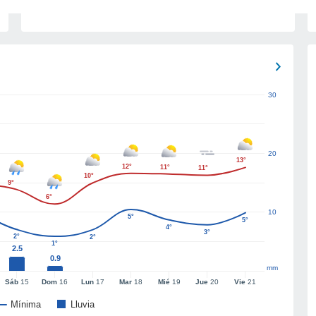
30
20
13°
12°
11°
11°
10°
9°
6°
10
5°
5°
4°
3°
2°
2°
1°
2.5
0.9
mm
Sáb
15
Dom
16
Lun
17
Mar
18
Mié
19
Jue
20
Vie
21
Mínima
Lluvia