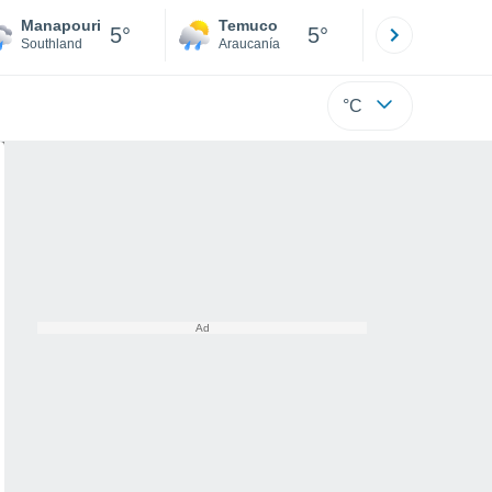
Manapouri
Temuco
Osorno
5°
5°
Southland
Araucanía
Los Lagos
°C