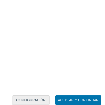
Calendario lunar
Lun
Mar
Mié
Jue
Vie
Sáb
Dom
9
10
11
12
13
14
15
16
17
18
19
20
21
22
CONFIGURACIÓN
ACEPTAR Y CONTINUAR