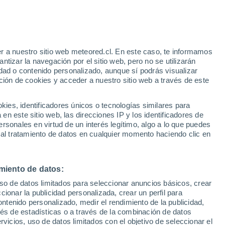
r a nuestro sitio web meteored.cl. En este caso, te informamos
tizar la navegación por el sitio web, pero no se utilizarán
dad o contenido personalizado, aunque sí podrás visualizar
ción de cookies y acceder a nuestro sitio web a través de este
es, identificadores únicos o tecnologías similares para
n este sitio web, las direcciones IP y los identificadores de
rsonales en virtud de un interés legítimo, algo a lo que puedes
ites
Modelos
 al tratamiento de datos en cualquier momento haciendo clic en
miento de datos:
iércoles
Jueves
Viernes
Sábado
uso de datos limitados para seleccionar anuncios básicos, crear
12 Ago
13 Ago
14 Ago
15 Ago
ccionar la publicidad personalizada, crear un perfil para
ontenido personalizado, medir el rendimiento de la publicidad,
vés de estadísticas o a través de la combinación de datos
rvicios, uso de datos limitados con el objetivo de seleccionar el
90%
80%
60%
80%