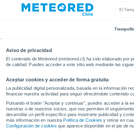
Tiempo
No
Aviso de privacidad
El contenido de Meteored (meteored.cl) ha sido elaborado por pr
de calidad. Puedes acceder a este sitio web mediante las sigui
Aceptar cookies y acceder de forma gratuita
Inicio
Nueva Zelanda
Southland
Manapouri
La publicidad digital personalizada, basada en la información r
financiar nuestra actividad para seguir ofreciéndote contenido c
El Tiempo en Manapour
Pulsando el botón "Aceptar y continuar", puedes acceder a la w
nuestras o de nuestros socios, que nos permiten el seguimiento
03:58
Domingo
desarrollar un perfil específico para mostrarte publicidad y co
más información en nuestra
Política de Cookies
y retirar en cu
Configuración de cookies
que aparece disponible en el pie de n
Lluvia débil