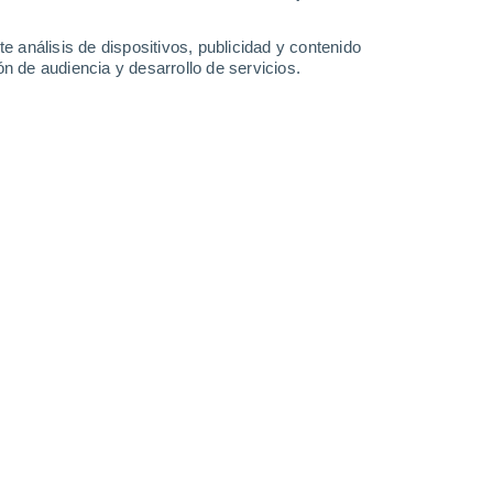
4.3 mm
2.5 mm
1 mm
2.5 mm
14°
/
4°
14°
/
6°
10°
/
5°
9°
/
2°
e análisis de dispositivos, publicidad y contenido
n de audiencia y desarrollo de servicios.
-
37
km/h
9
-
24
km/h
4
-
13
km/h
11
-
39
km/h
 agosto
Sur
0 Bajo
2
-
11 km/h
FPS:
no
Sur
0 Bajo
3
-
10 km/h
FPS:
no
Sur
0 Bajo
3
-
10 km/h
FPS:
no
Sur
0 Bajo
2
-
8 km/h
FPS:
no