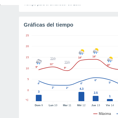
Tiempo para el amanecer
3h 28m
Gráficas del tiempo
25
20
14°
15
14°
11°
10°
9°
9°
10
5
6°
5°
4°
4°
2°
2°
4.3
0
3
2.5
1
°C
Dom
9
Lun
10
Mar
11
Mié
12
Jue
13
Vie
14
Máxima