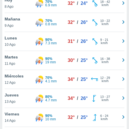
70%
18
-
42
32°
/
24°
6.9 mm
km/h
8 Ago
do en
 mismo.
sultar más
Mañana
70%
10
-
22
32°
/
26°
 en nuestra
0.8 mm
km/h
9 Ago
 Cookies
y
ualquier
Lunes
90%
9
-
21
31°
/
26°
7.3 mm
km/h
10 Ago
ento
 botón
ación de
Martes
90%
16
-
38
30°
/
25°
kies
19 mm
km/h
11 Ago
 disponible
e nuestra
Miércoles
70%
12
-
29
.
34°
/
25°
4.1 mm
km/h
12 Ago
IVAMENTE,
Jueves
80%
13
-
27
34°
/
26°
4.7 mm
km/h
13 Ago
as
 a cookies
Viernes
90%
6
-
24
32°
/
25°
10 mm
km/h
 no aceptar
14 Ago
ón de