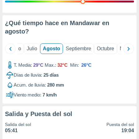
 seleccionar
o.
calización
precisa e
¿Qué tiempo hace en Mandawar en
ión mediante
agosto
?
, publicidad
yo
Junio
Julio
Agosto
Septiembre
Octubre
Noviemb
dos,
 publicidad
,
T. Media:
29°C
Max.:
32°C
Min:
26°C
ón de
Días de lluvia:
25
días
 desarrollo
s.
Acum. de lluvia:
280 mm
tros 1199
Viento medio:
7 km/h
ios
Salida y Puesta del sol
Salida del sol
Puesta del sol
05:41
19:04