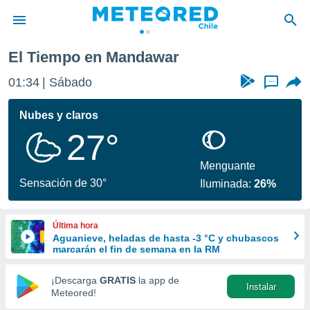
El Tiempo en Mandawar
privacidad
01:34
Sábado
...
o de
eteored.cl)
borado por
Nubes y claros
es para
27°
ue la
 que se
e calidad.
Menguante
eder a este
Sensación de 30°
Iluminada:
26%
ediante las
opciones:
Última hora
ookies y
Aguanieve, heladas de hasta -3 °C y chubascos
e forma
marcarán el fin de semana en la RM
d digital
¡Descarga
GRATIS
la app de
Instalar
ada, basada
Meteored!
mación