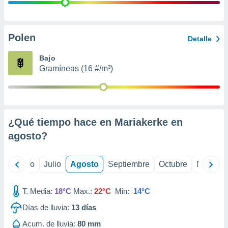
 seleccionar
o.
calización
precisa e
Polen
Detalle
ión mediante
Bajo
, publicidad
Gramíneas (16 #/m³)
dos,
 publicidad
,
ón de
¿Qué tiempo hace en Mariakerke en
 desarrollo
s.
agosto
?
tros 1199
ios
yo
Junio
Julio
Agosto
Septiembre
Octubre
Noviemb
T. Media:
18°C
Max.:
22°C
Min:
14°C
Días de lluvia:
13
días
Acum. de lluvia:
80 mm