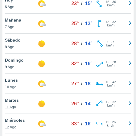
15
-
36
23°
/
15°
km/h
6 Ago
do en
 mismo.
sultar más
Mañana
13
-
32
25°
/
13°
 en nuestra
km/h
7 Ago
 Cookies
y
ualquier
Sábado
9
-
27
28°
/
14°
km/h
8 Ago
ento
 botón
ación de
Domingo
12
-
28
32°
/
16°
kies
km/h
9 Ago
 disponible
e nuestra
Lunes
16
-
42
.
27°
/
18°
km/h
10 Ago
IVAMENTE,
Martes
12
-
32
26°
/
14°
km/h
11 Ago
as
 a cookies
Miércoles
11
-
26
33°
/
16°
km/h
 no aceptar
12 Ago
ón de