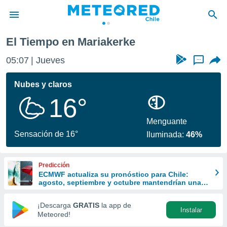
iakerke
El Tiempo en Mariakerke
privacidad
05:07
Jueves
...
o de
eteored.cl)
borado por
Nubes y claros
es para
16°
ue la
 que se
e calidad.
Menguante
eder a este
Sensación de 16°
Iluminada:
46%
ediante las
opciones:
Predicción
ookies y
ECMWF actualiza su pronóstico para Chile:
e forma
agosto, septiembre y octubre mantendrían una
señal favorable para las lluvias
d digital
¡Descarga
GRATIS
la app de
Instalar
ada, basada
Meteored!
mación