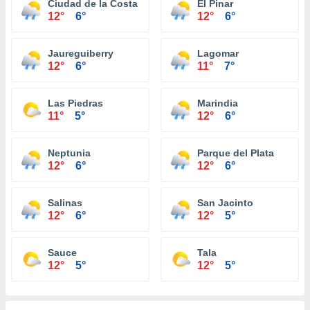
Ciudad de la Costa
El Pinar
12°
6°
12°
6°
Jaureguiberry
Lagomar
12°
6°
11°
7°
Las Piedras
Marindia
11°
5°
12°
6°
Neptunia
Parque del Plata
12°
6°
12°
6°
Salinas
San Jacinto
12°
6°
12°
5°
Sauce
Tala
12°
5°
12°
5°