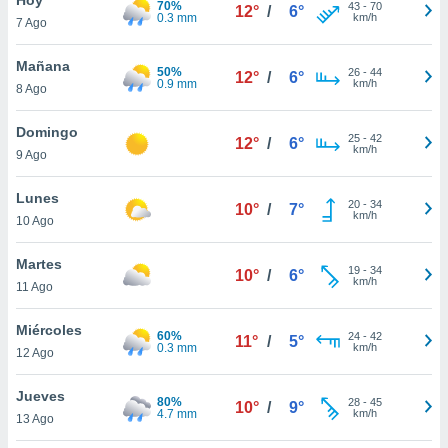
70%
43
-
70
12°
/
6°
0.3 mm
km/h
7 Ago
do en
 mismo.
sultar más
Mañana
50%
26
-
44
12°
/
6°
 en nuestra
0.9 mm
km/h
8 Ago
 Cookies
y
ualquier
Domingo
25
-
42
12°
/
6°
km/h
9 Ago
ento
 botón
ación de
Lunes
20
-
34
10°
/
7°
kies
km/h
10 Ago
 disponible
e nuestra
Martes
19
-
34
.
10°
/
6°
km/h
11 Ago
IVAMENTE,
Miércoles
60%
24
-
42
11°
/
5°
0.3 mm
km/h
12 Ago
as
 a cookies
Jueves
80%
28
-
45
10°
/
9°
4.7 mm
km/h
 no aceptar
13 Ago
ón de