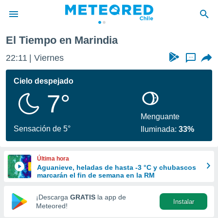
El Tiempo en Marindia
privacidad
22:11
Viernes
...
o de
eteored.cl)
borado por
Cielo despejado
es para
7°
ue la
 que se
e calidad.
Menguante
eder a este
Sensación de 5°
Iluminada:
33%
ediante las
opciones:
Última hora
ookies y
Aguanieve, heladas de hasta -3 °C y chubascos
e forma
marcarán el fin de semana en la RM
d digital
¡Descarga
GRATIS
la app de
Instalar
ada, basada
Meteored!
mación