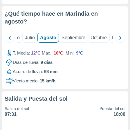
 seleccionar
o.
¿Qué tiempo hace en Marindia en
calización
precisa e
agosto
?
ión mediante
, publicidad
yo
Junio
Julio
Agosto
Septiembre
Octubre
Noviemb
dos,
T. Media:
12°C
Max.:
16°C
Min:
9°C
 publicidad
,
Días de lluvia:
9
días
ón de
 desarrollo
Acum. de lluvia:
98 mm
s.
Viento medio:
15 km/h
tros 1199
ios
Salida y Puesta del sol
Salida del sol
Puesta del sol
07:31
18:06