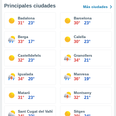
Principales ciudades
Más ciudades
Badalona
Barcelona
31°
23°
30°
23°
Berga
Calella
33°
17°
30°
23°
Castelldefels
Granollers
32°
23°
34°
21°
Igualada
Manresa
34°
20°
36°
19°
Mataró
Montseny
31°
23°
32°
21°
Sant Cugat del Vallès
Sitges