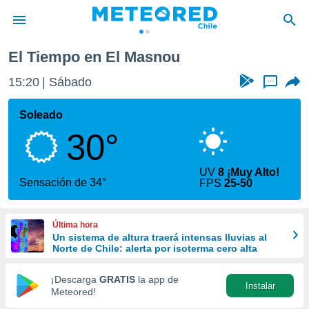
nou
El Tiempo en El Masnou
privacidad
15:20
Sábado
...
o de
eteored.cl)
borado por
Soleado
es para
30°
ue la
 que se
e calidad.
UV
8 ¡Muy Alto!
eder a este
Sensación de 34°
FPS
25-50
ediante las
opciones:
Última hora
ookies y
Un sistema de altura traerá intensas lluvias al
e forma
Norte de Chile: alerta por isoterma cero alta
d digital
¡Descarga
GRATIS
la app de
Instalar
ada, basada
Meteored!
mación