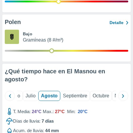
 seleccionar
o.
calización
precisa e
Polen
Detalle
ión mediante
Bajo
, publicidad
Gramíneas (8 #/m³)
dos,
 publicidad
,
ón de
¿Qué tiempo hace en El Masnou en
 desarrollo
s.
agosto
?
tros 1199
ios
yo
Junio
Julio
Agosto
Septiembre
Octubre
Noviemb
T. Media:
24°C
Max.:
27°C
Min:
20°C
Días de lluvia:
7
días
Acum. de lluvia:
44 mm