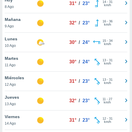
14
-
31
31°
/
23°
km/h
8 Ago
do en
 mismo.
sultar más
Mañana
16
-
36
32°
/
23°
 en nuestra
km/h
9 Ago
 Cookies
y
ualquier
Lunes
15
-
34
30°
/
24°
km/h
10 Ago
ento
 botón
ación de
Martes
13
-
31
30°
/
24°
kies
km/h
11 Ago
 disponible
e nuestra
Miércoles
13
-
31
.
31°
/
23°
km/h
12 Ago
IVAMENTE,
Jueves
11
-
27
32°
/
23°
km/h
13 Ago
as
 a cookies
Viernes
12
-
31
31°
/
23°
km/h
 no aceptar
14 Ago
ón de