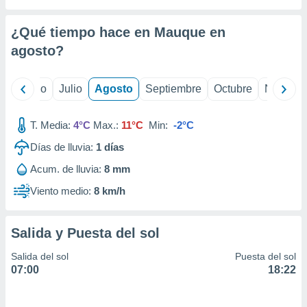
 seleccionar
o.
¿Qué tiempo hace en Mauque en
calización
precisa e
agosto
?
ión mediante
, publicidad
yo
Junio
Julio
Agosto
Septiembre
Octubre
Noviemb
dos,
T. Media:
4°C
Max.:
11°C
Min:
-2°C
 publicidad
,
Días de lluvia:
1
días
ón de
 desarrollo
Acum. de lluvia:
8 mm
s.
Viento medio:
8 km/h
tros 1199
ios
Salida y Puesta del sol
Salida del sol
Puesta del sol
07:00
18:22