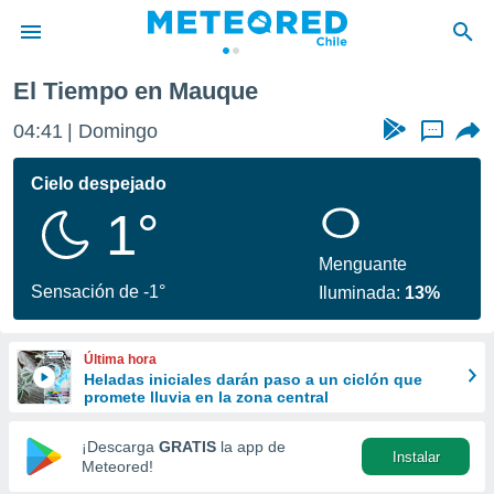
El Tiempo en Mauque
privacidad
04:41
Domingo
...
o de
eteored.cl)
borado por
Cielo despejado
es para
1°
ue la
 que se
e calidad.
Menguante
eder a este
Sensación de -1°
Iluminada:
13%
ediante las
opciones:
Última hora
ookies y
Heladas iniciales darán paso a un ciclón que
e forma
promete lluvia en la zona central
d digital
¡Descarga
GRATIS
la app de
Instalar
ada, basada
Meteored!
mación