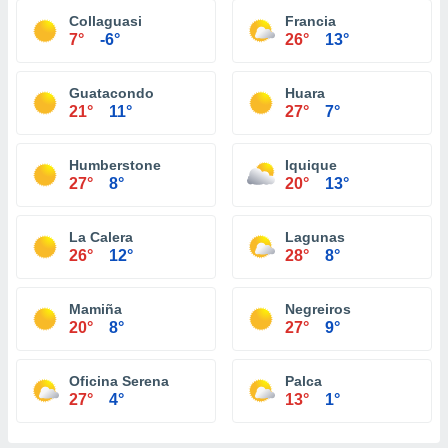
Collaguasi
Francia
7°
-6°
26°
13°
Guatacondo
Huara
21°
11°
27°
7°
Humberstone
Iquique
27°
8°
20°
13°
La Calera
Lagunas
26°
12°
28°
8°
Mamiña
Negreiros
20°
8°
27°
9°
Oficina Serena
Palca
27°
4°
13°
1°