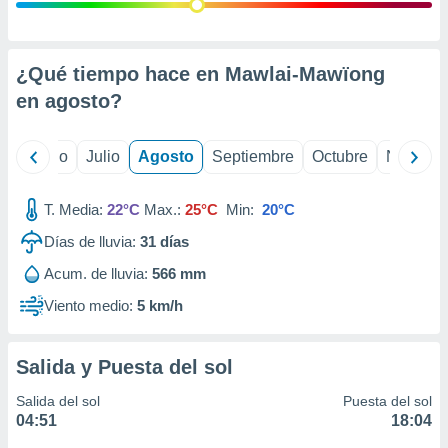
 seleccionar
o.
calización
precisa e
¿Qué tiempo hace en Mawlai-Mawïong
ión mediante
en
agosto
?
, publicidad
yo
Junio
Julio
Agosto
Septiembre
Octubre
Noviemb
dos,
 publicidad
,
T. Media:
22°C
Max.:
25°C
Min:
20°C
ón de
Días de lluvia:
31
días
 desarrollo
s.
Acum. de lluvia:
566 mm
tros 1199
Viento medio:
5 km/h
ios
Salida y Puesta del sol
Salida del sol
Puesta del sol
04:51
18:04