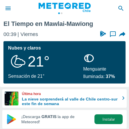
El Tiempo en Mawlai-Mawïong
privacidad
00:39
Viernes
...
o de
eteored.cl)
borado por
Nubes y claros
es para
21°
ue la
 que se
e calidad.
Menguante
eder a este
Sensación de 21°
Iluminada:
37%
ediante las
opciones:
Última hora
ookies y
La nieve sorprenderá al valle de Chile centro-sur
e forma
este fin de semana
d digital
¡Descarga
GRATIS
la app de
Instalar
ada, basada
Meteored!
mación