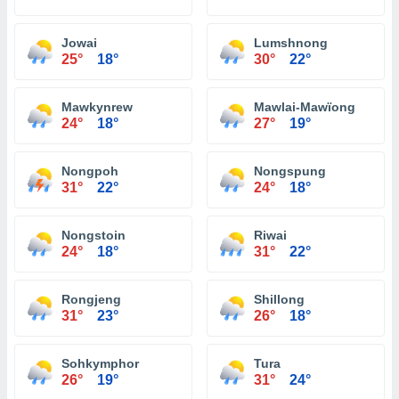
Jowai
Lumshnong
25°
18°
30°
22°
Mawkynrew
Mawlai-Mawïong
24°
18°
27°
19°
Nongpoh
Nongspung
31°
22°
24°
18°
Nongstoin
Riwai
24°
18°
31°
22°
Rongjeng
Shillong
31°
23°
26°
18°
Sohkymphor
Tura
26°
19°
31°
24°