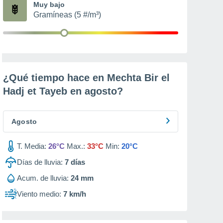
Muy bajo
Gramíneas (5 #/m³)
¿Qué tiempo hace en Mechta Bir el
Hadj et Tayeb en
agosto
?
Agosto
T. Media:
26°C
Max.:
33°C
Min:
20°C
Días de lluvia:
7
días
Acum. de lluvia:
24 mm
Viento medio:
7 km/h