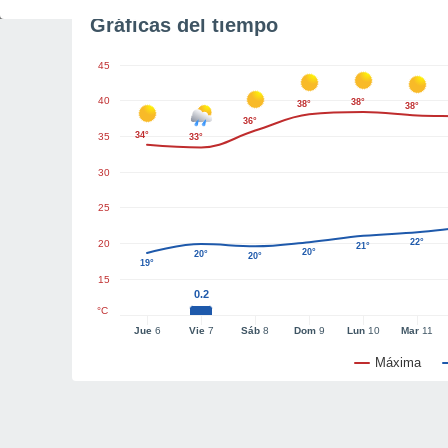
Gráficas del tiempo
45
40
38°
38°
38°
36°
34°
35
33°
30
25
22°
20
21°
20°
20°
20°
19°
15
0.2
°C
Jue
6
Vie
7
Sáb
8
Dom
9
Lun
10
Mar
11
Máxima