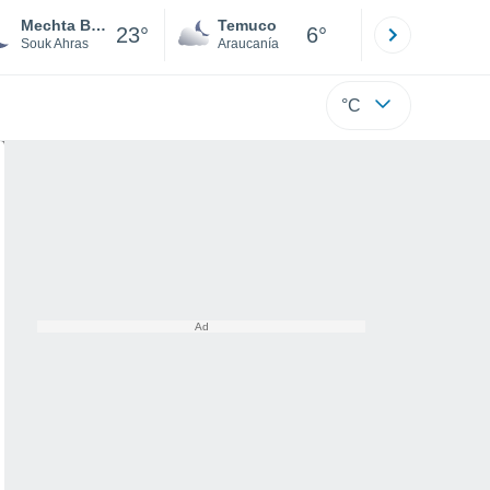
Mechta Bir el Hadj et Tayeb
Temuco
Osorno
23°
6°
Souk Ahras
Araucanía
Los Lagos
°C