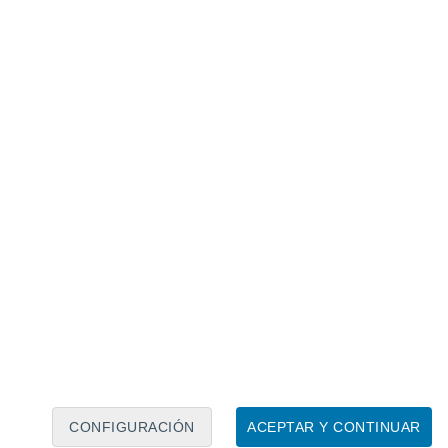
Calendario lunar
Lun
Mar
Mié
Jue
Vie
Sáb
Dom
6
7
8
9
10
11
12
13
14
15
16
17
18
19
CONFIGURACIÓN
ACEPTAR Y CONTINUAR