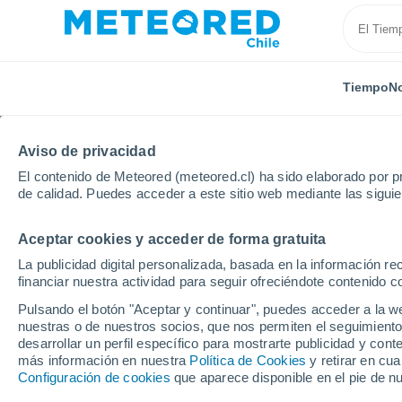
Tiempo
No
Aviso de privacidad
El contenido de Meteored (meteored.cl) ha sido elaborado por pr
de calidad. Puedes acceder a este sitio web mediante las sigui
Aceptar cookies y acceder de forma gratuita
Inicio
Argelia
Provincia de Souk Ahras
Mechta Bi
La publicidad digital personalizada, basada en la información r
financiar nuestra actividad para seguir ofreciéndote contenido c
El Tiempo en Mechta Bi
Pulsando el botón "Aceptar y continuar", puedes acceder a la w
nuestras o de nuestros socios, que nos permiten el seguimiento
23:37
Jueves
desarrollar un perfil específico para mostrarte publicidad y co
más información en nuestra
Política de Cookies
y retirar en cu
Configuración de cookies
que aparece disponible en el pie de n
Cielo despejado