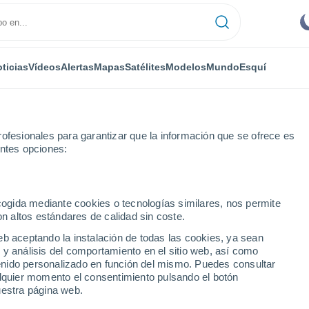
ticias
Vídeos
Alertas
Mapas
Satélites
Modelos
Mundo
Esquí
ofesionales para garantizar que la información que se ofrece es
entes opciones:
r el Hadj et Tayeb
ecogida mediante cookies o tecnologías similares, nos permite
on altos estándares de calidad sin coste.
r el Hadj et Tayeb
eb aceptando la instalación de todas las cookies, ya sean
 y análisis del comportamiento en el sitio web, así como
...
ntenido personalizado en función del mismo. Puedes consultar
alquier momento el consentimiento pulsando el botón
Por hora
uestra página web.
Intervalos nubosos en las
próximas horas