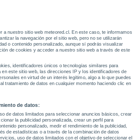
e
r a nuestro sitio web meteored.cl. En este caso, te informamos
:
46%
tizar la navegación por el sitio web, pero no se utilizarán
dad o contenido personalizado, aunque sí podrás visualizar
ción de cookies y acceder a nuestro sitio web a través de este
sur
es, identificadores únicos o tecnologías similares para
n este sitio web, las direcciones IP y los identificadores de
rsonales en virtud de un interés legítimo, algo a lo que puedes
Satélites
Modelos
 al tratamiento de datos en cualquier momento haciendo clic en
miento de datos:
omingo
Lunes
Martes
Miércoles
uso de datos limitados para seleccionar anuncios básicos, crear
9 Ago
10 Ago
11 Ago
12 Ago
ccionar la publicidad personalizada, crear un perfil para
ontenido personalizado, medir el rendimiento de la publicidad,
vés de estadísticas o a través de la combinación de datos
rvicios, uso de datos limitados con el objetivo de seleccionar el