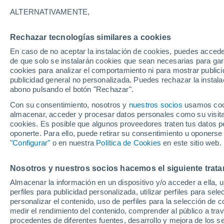
23°
ALTERNATIVAMENTE,
Rechazar tecnologías similares a cookies
Menguant
En caso de no aceptar la instalación de cookies, puedes accede
Iluminada
Sensación de 25°
de que solo se instalarán cookies que sean necesarias para garan
cookies para analizar el comportamiento ni para mostrar publici
publicidad general no personalizada. Puedes rechazar la instala
abono pulsando el botón "Rechazar".
Última hora
La nieve sorprenderá al valle de Chile centro-
Con su consentimiento, nosotros y
nuestros socios
usamos cooki
este fin de semana
almacenar, acceder y procesar datos personales como su visita e
cookies. Es posible que algunos proveedores traten tus datos pe
Tiempo 1 - 7 días
Actualidad
Mapa de nubosidad
oponerte. Para ello, puede retirar su consentimiento u oponerse
"Configurar"
o en nuestra
Política de Cookies
en este sitio web.
Nosotros y nuestros socios hacemos el siguiente trata
Mañana
Sábado
D
Hoy
Almacenar la información en un dispositivo y/o acceder a ella, 
7 Ago
8 Ago
6 Ago
perfiles para publicidad personalizada, utilizar perfiles para sele
personalizar el contenido, uso de perfiles para la selección de c
medir el rendimiento del contenido, comprender al público a tra
procedentes de diferentes fuentes, desarrollo y mejora de los se
30%