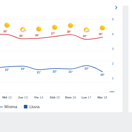
5
38°
38°
37°
4
36°
36°
36°
35°
3
2
23°
23°
22°
22°
21°
21°
20°
1
mm
Mié
12
Jue
13
Vie
14
Sáb
15
Dom
16
Lun
17
Mar
18
Mínima
Lluvia