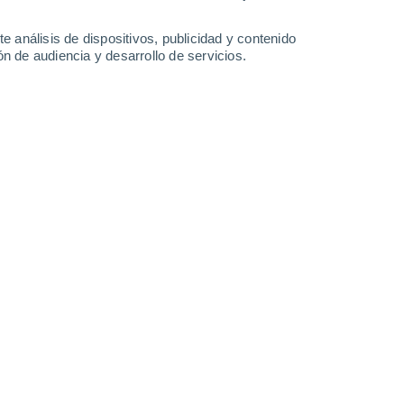
38°
/
20°
38°
/
21°
38°
/
22°
38°
/
22°
e análisis de dispositivos, publicidad y contenido
n de audiencia y desarrollo de servicios.
-
36
km/h
17
-
38
km/h
16
-
35
km/h
14
-
35
km/h
t Tayeb hoy
, 6 de agosto
Norte
2 Bajo
°
20
-
41 km/h
FPS:
no
Norte
1 Bajo
°
19
-
39 km/h
FPS:
no
Norte
0 Bajo
°
17
-
36 km/h
FPS:
no
do
Norte
0 Bajo
°
14
-
31 km/h
FPS:
no