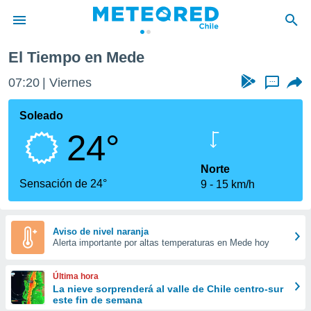
El Tiempo en Mede
privacidad
07:20
Viernes
...
o de
eteored.cl)
borado por
Soleado
es para
24°
ue la
 que se
e calidad.
Norte
eder a este
Sensación de 24°
9
15 km/h
ediante las
opciones:
ookies y
Aviso de nivel naranja
Alerta importante por altas temperaturas en Mede hoy
e forma
d digital
Última hora
ada, basada
La nieve sorprenderá al valle de Chile centro-sur
este fin de semana
mación