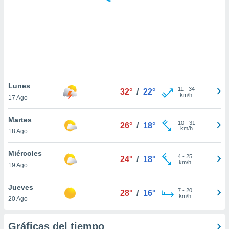
 botón
.
nto,
cios
kies,
ores únicos
Lunes
11
-
34
as similares
32°
/
22°
km/h
17 Ago
nar,
rocesar
Martes
onales como
10
-
31
26°
/
18°
km/h
 este sitio
18 Ago
recciones IP
ficadores de
Miércoles
4
-
25
24°
/
18°
 posible
km/h
19 Ago
s
 traten tus
Jueves
nales en
7
-
20
28°
/
16°
km/h
 interés
20 Ago
go a lo que
nerte. Para
Gráficas del tiempo
retirar su