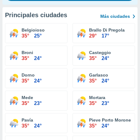
Principales ciudades
Más ciudades
Belgioioso
Brallo Di Pregola
35°
25°
29°
17°
Broni
Casteggio
35°
24°
35°
24°
Dorno
Garlasco
35°
24°
35°
24°
Mede
Mortara
35°
23°
35°
23°
Pavía
Pieve Porto Morone
35°
24°
35°
24°