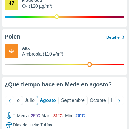
Moderada
 seleccionar
47
o.
O₃ (120 µg/m³)
calización
precisa e
ión mediante
Polen
, publicidad
Detalle
dos,
Alto
 publicidad
Ambrosía (110 #/m³)
,
ón de
 desarrollo
s.
¿Qué tiempo hace en Mede en
agosto
?
tros 1199
ios
yo
Junio
Julio
Agosto
Septiembre
Octubre
Noviemb
T. Media:
25°C
Max.:
31°C
Min:
20°C
Días de lluvia:
7
días