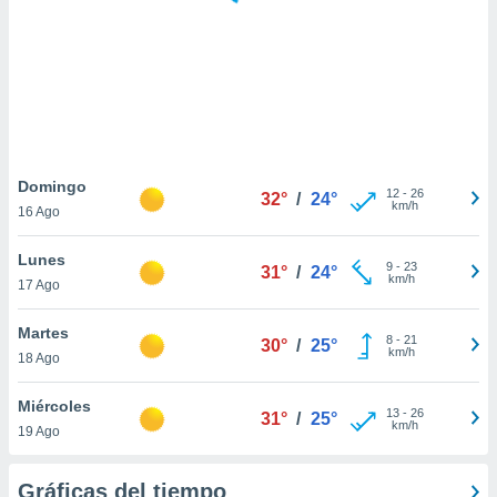
 botón
.
nto,
cios
kies,
ores únicos
Domingo
12
-
26
as similares
32°
/
24°
km/h
16 Ago
nar,
rocesar
Lunes
onales como
9
-
23
31°
/
24°
km/h
 este sitio
17 Ago
recciones IP
ficadores de
Martes
8
-
21
30°
/
25°
 posible
km/h
18 Ago
s
 traten tus
Miércoles
nales en
13
-
26
31°
/
25°
km/h
 interés
19 Ago
go a lo que
nerte. Para
Gráficas del tiempo
retirar su