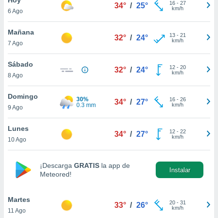
16
-
27
34°
/
25°
km/h
6 Ago
do en
 mismo.
sultar más
Mañana
13
-
21
32°
/
24°
 en nuestra
km/h
7 Ago
 Cookies
y
ualquier
Sábado
12
-
20
32°
/
24°
km/h
8 Ago
ento
 botón
ación de
Domingo
30%
16
-
26
34°
/
27°
kies
0.3 mm
km/h
9 Ago
 disponible
e nuestra
Lunes
12
-
22
.
34°
/
27°
km/h
10 Ago
IVAMENTE,
¡Descarga
GRATIS
la app de
Instalar
Meteored!
as
 a cookies
Martes
 no aceptar
20
-
31
33°
/
26°
km/h
11 Ago
ón de