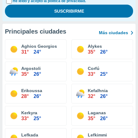
He leído y acepto la política de privacidad.
Principales ciudades
Más ciudades
Aghios Georgios
Alykes
31°
24°
35°
26°
Argostoli
Corfú
35°
26°
33°
25°
Erikoussa
Kefalhnia
28°
26°
32°
26°
Kerkyra
Laganas
33°
25°
35°
26°
Lefkada
Lefkimmi