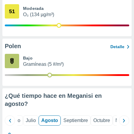
 seleccionar
o.
Moderada
51
O₃ (134 µg/m³)
calización
precisa e
ión mediante
, publicidad
Polen
Detalle
dos,
 publicidad
Bajo
,
Gramíneas (5 #/m³)
ón de
 desarrollo
s.
tros 1199
ios
¿Qué tiempo hace en Meganisi en
agosto
?
yo
Junio
Julio
Agosto
Septiembre
Octubre
Noviemb