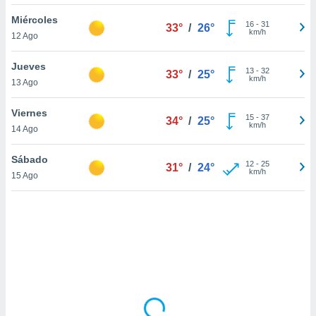
uedes
uestro sitio
Miércoles
16
-
31
33°
/
26°
ed.cl. En
km/h
12 Ago
te
 de que
Jueves
talarán
13
-
32
33°
/
25°
km/h
13 Ago
e sean
para
a
Viernes
15
-
37
34°
/
25°
por el sitio
km/h
14 Ago
o se
cookies para
Sábado
12
-
25
31°
/
24°
km/h
15 Ago
nto ni para
licidad o
ado, aunque
sualizar
general no
ada. Puedes
 instalación
y acceder a
io web a
ste abono