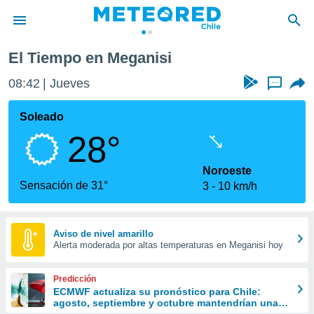
El Tiempo en Meganisi
privacidad
08:42
Jueves
...
o de
eteored.cl)
borado por
Soleado
es para
28°
ue la
 que se
e calidad.
Noroeste
eder a este
Sensación de 31°
3
10 km/h
ediante las
opciones:
ookies y
Aviso de nivel amarillo
Alerta moderada por altas temperaturas en Meganisi hoy
e forma
d digital
Predicción
ada, basada
ECMWF actualiza su pronóstico para Chile:
agosto, septiembre y octubre mantendrían una
mación