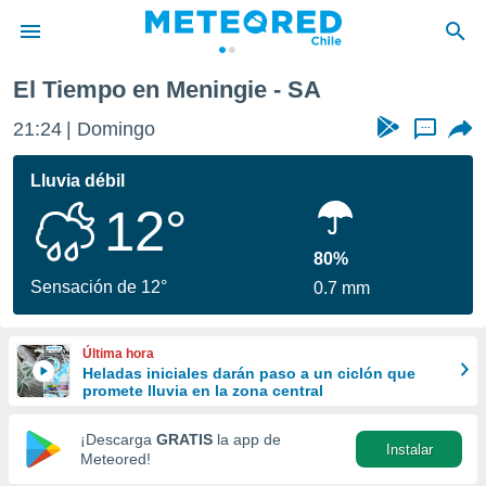
El Tiempo en Meningie - SA
privacidad
21:24
Domingo
...
o de
eteored.cl)
borado por
Lluvia débil
es para
12°
ue la
 que se
e calidad.
80%
eder a este
Sensación de 12°
0.7 mm
ediante las
opciones:
Última hora
ookies y
Heladas iniciales darán paso a un ciclón que
e forma
promete lluvia en la zona central
d digital
¡Descarga
GRATIS
la app de
Instalar
ada, basada
Meteored!
mación