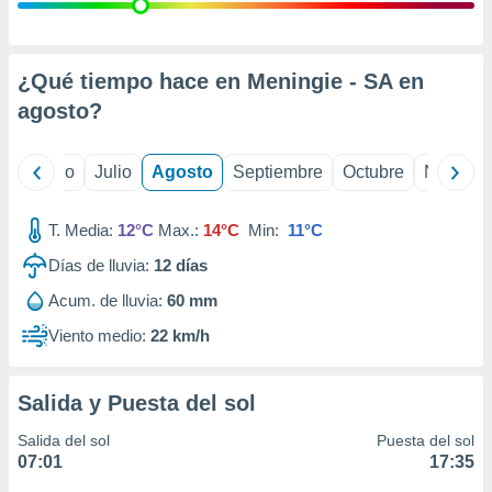
 seleccionar
o.
calización
precisa e
¿Qué tiempo hace en Meningie - SA en
ión mediante
agosto
?
, publicidad
yo
Junio
Julio
Agosto
Septiembre
Octubre
Noviemb
dos,
 publicidad
,
T. Media:
12°C
Max.:
14°C
Min:
11°C
ón de
Días de lluvia:
12
días
 desarrollo
s.
Acum. de lluvia:
60 mm
tros 1199
Viento medio:
22 km/h
ios
Salida y Puesta del sol
Salida del sol
Puesta del sol
07:01
17:35