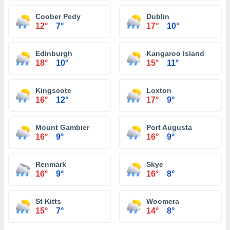
Coober Pedy
Dublin
12°
7°
17°
10°
Edinburgh
Kangaroo Island
18°
10°
15°
11°
Kingscote
Loxton
16°
12°
17°
9°
Mount Gambier
Port Augusta
16°
9°
16°
9°
Renmark
Skye
16°
9°
16°
8°
St Kitts
Woomera
15°
7°
14°
8°