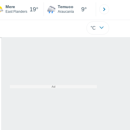
Mere
Temuco
Osorno
19°
9°
East Flanders
Araucanía
Los Lagos
°C