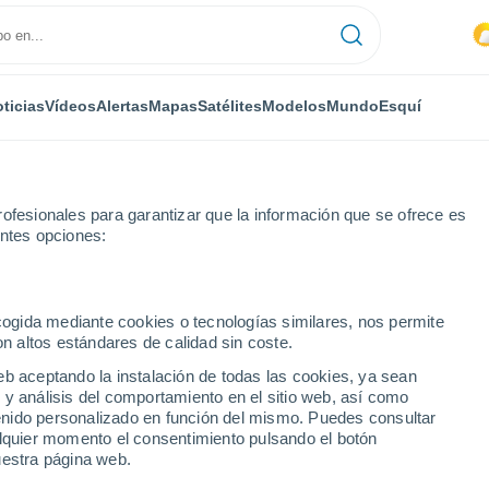
ticias
Vídeos
Alertas
Mapas
Satélites
Modelos
Mundo
Esquí
ofesionales para garantizar que la información que se ofrece es
entes opciones:
tal
Mere
ecogida mediante cookies o tecnologías similares, nos permite
on altos estándares de calidad sin coste.
eb aceptando la instalación de todas las cookies, ya sean
 y análisis del comportamiento en el sitio web, así como
...
ntenido personalizado en función del mismo. Puedes consultar
alquier momento el consentimiento pulsando el botón
Por hora
uestra página web.
Intervalos nubosos en las
próximas horas