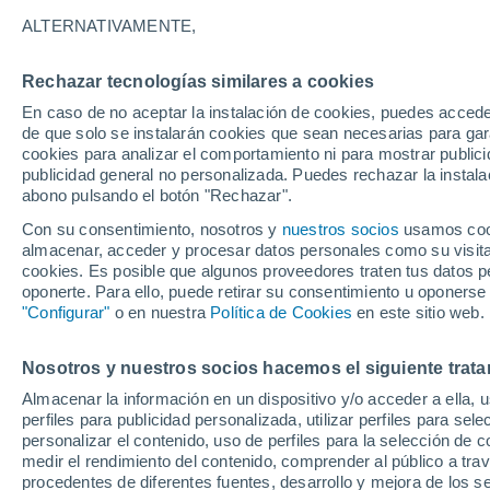
19°
ALTERNATIVAMENTE,
Rechazar tecnologías similares a cookies
Noroeste
En caso de no aceptar la instalación de cookies, puedes accede
Sensación de 19°
10
-
28 km
de que solo se instalarán cookies que sean necesarias para garan
cookies para analizar el comportamiento ni para mostrar publici
publicidad general no personalizada. Puedes rechazar la instala
abono pulsando el botón "Rechazar".
Última hora
La nieve sorprenderá al valle de Chile centro-
Con su consentimiento, nosotros y
nuestros socios
usamos cooki
este fin de semana
almacenar, acceder y procesar datos personales como su visita e
cookies. Es posible que algunos proveedores traten tus datos pe
Tiempo 1 - 7 días
Actualidad
Mapa de nubosidad
oponerte. Para ello, puede retirar su consentimiento u oponerse
"Configurar"
o en nuestra
Política de Cookies
en este sitio web.
Nosotros y nuestros socios hacemos el siguiente trata
Mañana
Sábado
D
Hoy
Almacenar la información en un dispositivo y/o acceder a ella, 
7 Ago
8 Ago
6 Ago
perfiles para publicidad personalizada, utilizar perfiles para sele
personalizar el contenido, uso de perfiles para la selección de c
medir el rendimiento del contenido, comprender al público a tra
procedentes de diferentes fuentes, desarrollo y mejora de los se