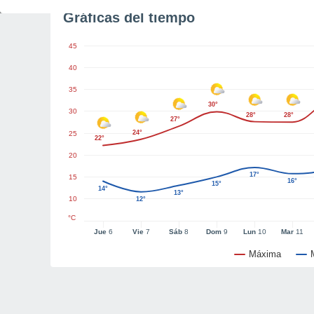
Gráficas del tiempo
45
40
35
30°
30
28°
28°
27°
24°
25
22°
20
17°
15
16°
15°
14°
13°
10
12°
°C
Jue
6
Vie
7
Sáb
8
Dom
9
Lun
10
Mar
11
Máxima