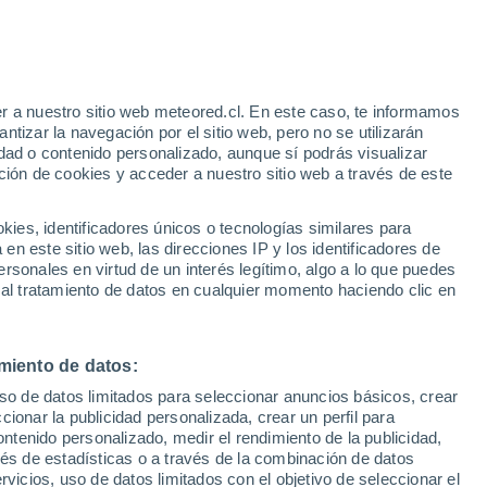
r a nuestro sitio web meteored.cl. En este caso, te informamos
/h
tizar la navegación por el sitio web, pero no se utilizarán
dad o contenido personalizado, aunque sí podrás visualizar
ción de cookies y acceder a nuestro sitio web a través de este
sur
es, identificadores únicos o tecnologías similares para
n este sitio web, las direcciones IP y los identificadores de
rsonales en virtud de un interés legítimo, algo a lo que puedes
Satélites
Modelos
 al tratamiento de datos en cualquier momento haciendo clic en
miento de datos:
omingo
Lunes
Martes
Miércoles
uso de datos limitados para seleccionar anuncios básicos, crear
9 Ago
10 Ago
11 Ago
12 Ago
ccionar la publicidad personalizada, crear un perfil para
ontenido personalizado, medir el rendimiento de la publicidad,
vés de estadísticas o a través de la combinación de datos
rvicios, uso de datos limitados con el objetivo de seleccionar el