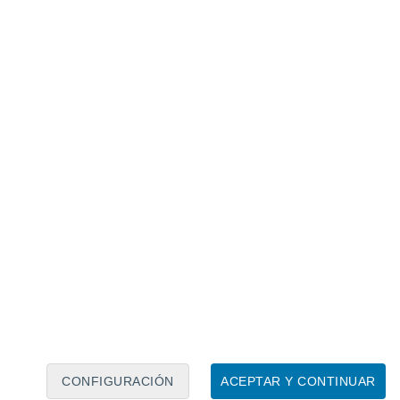
Calendario lunar
Lun
Mar
Mié
Jue
Vie
Sáb
Dom
6
7
8
9
10
11
12
13
14
15
16
17
18
19
CONFIGURACIÓN
ACEPTAR Y CONTINUAR