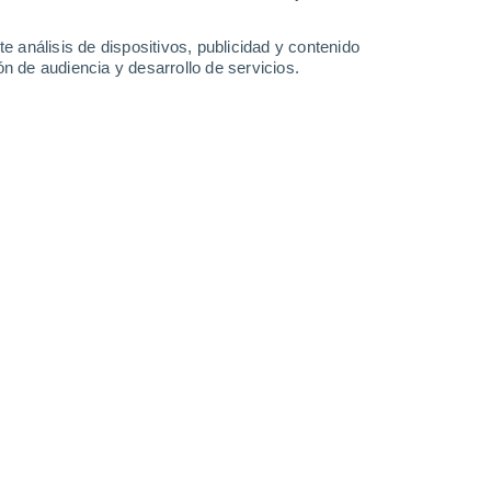
30°
/
15°
28°
/
17°
28°
/
16°
33°
/
17°
e análisis de dispositivos, publicidad y contenido
n de audiencia y desarrollo de servicios.
-
28
km/h
14
-
35
km/h
13
-
27
km/h
12
-
26
km/h
to
s
Noroeste
2 Bajo
°
15
-
33 km/h
FPS:
no
s
Noroeste
1 Bajo
°
14
-
32 km/h
FPS:
no
s
Noroeste
1 Bajo
°
13
-
31 km/h
FPS:
no
s
Noroeste
0 Bajo
°
10
-
28 km/h
FPS:
no