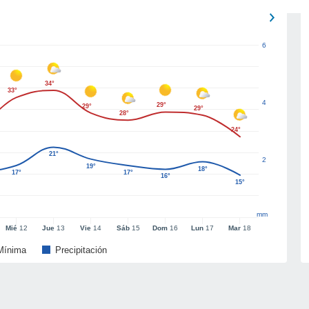
6
34°
33°
4
29°
29°
29°
28°
24°
21°
2
19°
18°
17°
17°
16°
15°
mm
Mié
12
Jue
13
Vie
14
Sáb
15
Dom
16
Lun
17
Mar
18
Mínima
Precipitación