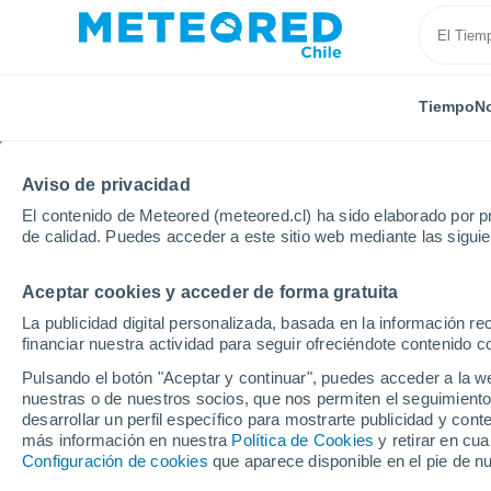
Tiempo
No
Aviso de privacidad
El contenido de Meteored (meteored.cl) ha sido elaborado por pr
de calidad. Puedes acceder a este sitio web mediante las sigui
Aceptar cookies y acceder de forma gratuita
Inicio
Bélgica
Región de Flandes
Flandes Orien
La publicidad digital personalizada, basada en la información r
financiar nuestra actividad para seguir ofreciéndote contenido c
El Tiempo en Mere
Pulsando el botón "Aceptar y continuar", puedes acceder a la w
nuestras o de nuestros socios, que nos permiten el seguimiento
19:34
Jueves
desarrollar un perfil específico para mostrarte publicidad y co
más información en nuestra
Política de Cookies
y retirar en cu
Configuración de cookies
que aparece disponible en el pie de n
Nubes y claros