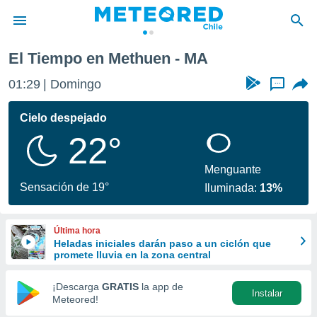
El Tiempo en Methuen - MA
privacidad
01:29
Domingo
...
o de
eteored.cl)
borado por
Cielo despejado
es para
22°
ue la
 que se
e calidad.
Menguante
eder a este
Sensación de 19°
Iluminada:
13%
ediante las
opciones:
Última hora
ookies y
Heladas iniciales darán paso a un ciclón que
e forma
promete lluvia en la zona central
d digital
¡Descarga
GRATIS
la app de
Instalar
ada, basada
Meteored!
mación