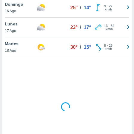
uedes
Domingo
9
-
27
25°
/
14°
uestro sitio
km/h
16 Ago
ed.cl. En
te
Lunes
 de que
13
-
34
23°
/
17°
km/h
talarán
17 Ago
e sean
para
Martes
8
-
28
30°
/
15°
a
km/h
18 Ago
por el sitio
o se
cookies para
nto ni para
licidad o
ado, aunque
sualizar
general no
ada. Puedes
 instalación
y acceder a
io web a
ste abono