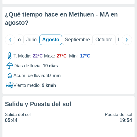
 seleccionar
o.
¿Qué tiempo hace en Methuen - MA en
calización
precisa e
agosto
?
ión mediante
, publicidad
yo
Junio
Julio
Agosto
Septiembre
Octubre
Noviemb
dos,
T. Media:
22°C
Max.:
27°C
Min:
17°C
 publicidad
,
Días de lluvia:
10
días
ón de
 desarrollo
Acum. de lluvia:
87 mm
s.
Viento medio:
9 km/h
tros 1199
ios
Salida y Puesta del sol
Salida del sol
Puesta del sol
05:44
19:54