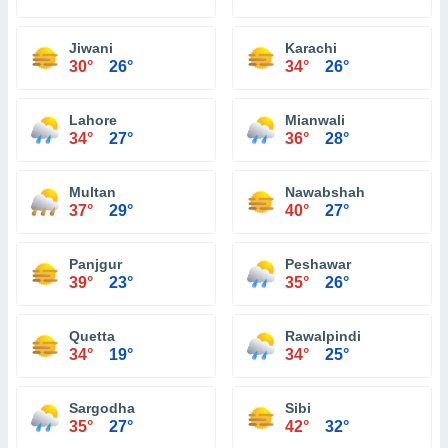
Jiwani
Karachi
30°
26°
34°
26°
Lahore
Mianwali
34°
27°
36°
28°
Multan
Nawabshah
37°
29°
40°
27°
Panjgur
Peshawar
39°
23°
35°
26°
Quetta
Rawalpindi
34°
19°
34°
25°
Sargodha
Sibi
35°
27°
42°
32°