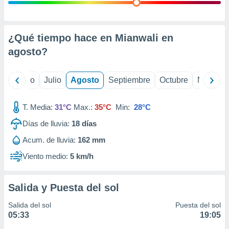
 seleccionar
o.
calización
precisa e
¿Qué tiempo hace en Mianwali en
ión mediante
agosto
?
, publicidad
yo
Junio
Julio
Agosto
Septiembre
Octubre
Noviemb
dos,
 publicidad
,
T. Media:
31°C
Max.:
35°C
Min:
28°C
ón de
Días de lluvia:
18
días
 desarrollo
s.
Acum. de lluvia:
162 mm
tros 1199
Viento medio:
5 km/h
ios
Salida y Puesta del sol
Salida del sol
Puesta del sol
05:33
19:05