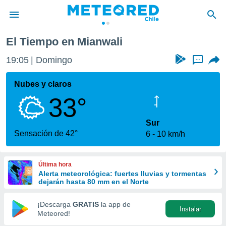
El Tiempo en Mianwali
privacidad
19:05
Domingo
...
o de
eteored.cl)
borado por
Nubes y claros
es para
33°
ue la
 que se
e calidad.
Sur
eder a este
Sensación de 42°
6
10 km/h
ediante las
opciones:
Última hora
ookies y
Alerta meteorológica: fuertes lluvias y tormentas
e forma
dejarán hasta 80 mm en el Norte
d digital
¡Descarga
GRATIS
la app de
Instalar
ada, basada
Meteored!
mación