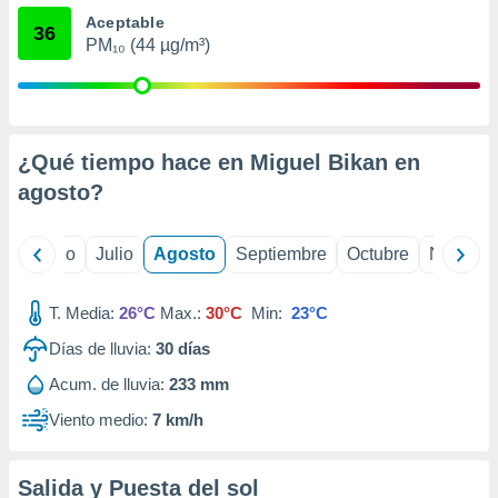
 seleccionar
Aceptable
o.
36
PM₁₀ (44 µg/m³)
calización
precisa e
ión mediante
, publicidad
¿Qué tiempo hace en Miguel Bikan en
dos,
agosto
?
 publicidad
,
ón de
yo
Junio
Julio
Agosto
Septiembre
Octubre
Noviemb
 desarrollo
s.
T. Media:
26°C
Max.:
30°C
Min:
23°C
tros 1199
ios
Días de lluvia:
30
días
Acum. de lluvia:
233 mm
Viento medio:
7 km/h
Salida y Puesta del sol