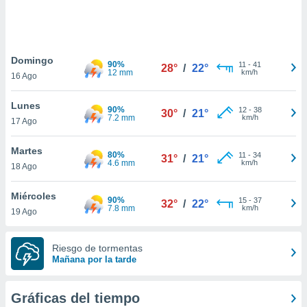
 botón
.
nto,
Domingo
90%
11
-
41
28°
/
22°
12 mm
km/h
16 Ago
cios
kies,
Lunes
ores únicos
90%
12
-
38
30°
/
21°
7.2 mm
km/h
17 Ago
as similares
nar,
rocesar
Martes
80%
11
-
34
31°
/
21°
onales como
4.6 mm
km/h
18 Ago
 este sitio
recciones IP
Miércoles
ficadores de
90%
15
-
37
32°
/
22°
7.8 mm
km/h
19 Ago
 posible
s
 traten tus
Riesgo de tormentas
nales en
Mañana por la tarde
 interés
go a lo que
nerte. Para
Gráficas del tiempo
retirar su