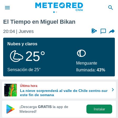
El Tiempo en Miguel Bikan
privacidad
20:04
Jueves
...
o de
eteored.cl)
borado por
Nubes y claros
es para
25°
ue la
 que se
e calidad.
Menguante
eder a este
Sensación de 25°
Iluminada:
43%
ediante las
opciones:
Última hora
ookies y
La nieve sorprenderá al valle de Chile centro-sur
e forma
este fin de semana
d digital
¡Descarga
GRATIS
la app de
Instalar
ada, basada
Meteored!
mación