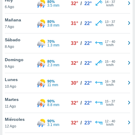
80%
14
-
37
32°
/
22°
3.5 mm
km/h
6 Ago
do en
 mismo.
sultar más
Mañana
80%
13
-
37
31°
/
22°
 en nuestra
3.8 mm
km/h
7 Ago
 Cookies
y
ualquier
Sábado
70%
17
-
40
33°
/
22°
1.3 mm
km/h
8 Ago
ento
 botón
ación de
Domingo
80%
15
-
40
32°
/
22°
kies
2.3 mm
km/h
9 Ago
 disponible
e nuestra
Lunes
90%
16
-
38
.
30°
/
22°
11 mm
km/h
10 Ago
IVAMENTE,
Martes
90%
15
-
37
32°
/
22°
8.8 mm
km/h
11 Ago
as
 a cookies
Miércoles
90%
12
-
40
32°
/
23°
3.1 mm
km/h
 no aceptar
12 Ago
ón de