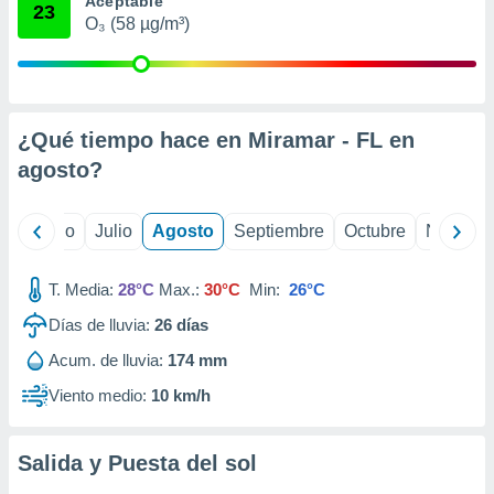
Aceptable
 seleccionar
23
o.
O₃ (58 µg/m³)
calización
precisa e
ión mediante
¿Qué tiempo hace en Miramar - FL en
, publicidad
agosto
?
dos,
 publicidad
,
yo
Junio
Julio
Agosto
Septiembre
Octubre
Noviemb
ón de
 desarrollo
s.
T. Media:
28°C
Max.:
30°C
Min:
26°C
tros 1199
Días de lluvia:
26
días
ios
Acum. de lluvia:
174 mm
Viento medio:
10 km/h
Salida y Puesta del sol