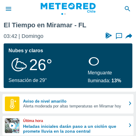
El Tiempo en Miramar - FL
privacidad
03:42
Domingo
...
o de
eteored.cl)
borado por
Nubes y claros
es para
26°
ue la
 que se
e calidad.
Menguante
eder a este
Sensación de 29°
Iluminada:
13%
ediante las
opciones:
ookies y
Aviso de nivel amarillo
Alerta moderada por altas temperaturas en Miramar hoy
e forma
d digital
Última hora
ada, basada
Heladas iniciales darán paso a un ciclón que
promete lluvia en la zona central
mación