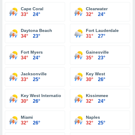
Cape Coral
Clearwater
33°
24°
32°
24°
Daytona Beach
Fort Lauderdale
34°
23°
31°
27°
Fort Myers
Gainesville
34°
24°
35°
23°
Jacksonville
Key West
33°
25°
30°
26°
Key West International Airport
Kissimmee
30°
26°
32°
24°
Miami
Naples
32°
26°
32°
25°