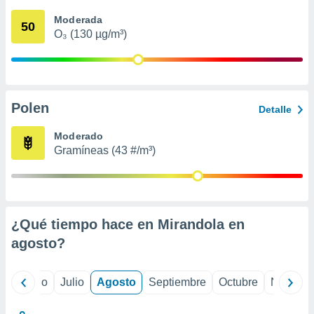
 seleccionar
o.
Moderada
50
O₃ (130 µg/m³)
calización
precisa e
ión mediante
, publicidad
Polen
Detalle
dos,
 publicidad
Moderado
,
Gramíneas (43 #/m³)
ón de
 desarrollo
s.
tros 1199
ios
¿Qué tiempo hace en Mirandola en
agosto
?
yo
Junio
Julio
Agosto
Septiembre
Octubre
Noviemb