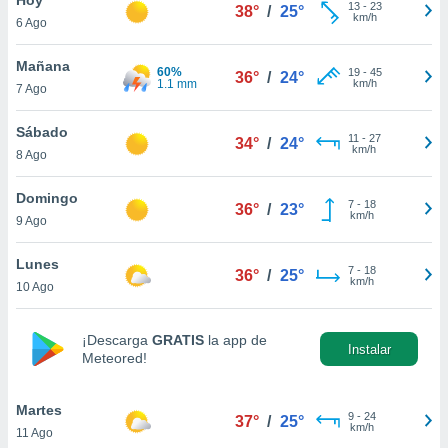
13
-
23
38°
/
25°
km/h
6 Ago
do en
 mismo.
sultar más
Mañana
60%
19
-
45
36°
/
24°
 en nuestra
1.1 mm
km/h
7 Ago
 Cookies
y
ualquier
Sábado
11
-
27
34°
/
24°
km/h
8 Ago
ento
 botón
ación de
Domingo
7
-
18
36°
/
23°
kies
km/h
9 Ago
 disponible
e nuestra
Lunes
7
-
18
.
36°
/
25°
km/h
10 Ago
IVAMENTE,
¡Descarga
GRATIS
la app de
Instalar
Meteored!
as
 a cookies
Martes
 no aceptar
9
-
24
37°
/
25°
km/h
11 Ago
ón de