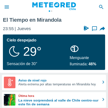
El Tiempo en Mirandola
privacidad
23:55
Jueves
...
o de
eteored.cl)
borado por
Cielo despejado
es para
29°
ue la
 que se
e calidad.
Menguante
eder a este
Sensación de 30°
Iluminada:
46%
ediante las
opciones:
ookies y
Aviso de nivel rojo
Alerta extrema por altas temperaturas en Mirandola hoy
e forma
d digital
Última hora
ada, basada
La nieve sorprenderá al valle de Chile centro-sur
este fin de semana
mación