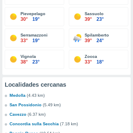
Pievepelago
Sassuolo
30°
19°
39°
23°
Serramazzoni
Spilamberto
33°
19°
39°
24°
Vignola
Zocca
38°
23°
33°
18°
Localidades cercanas
Medolla
(4.43 km)
San Possidonio
(5.49 km)
Cavezzo
(6.37 km)
Concordia sulla Secchia
(7.18 km)