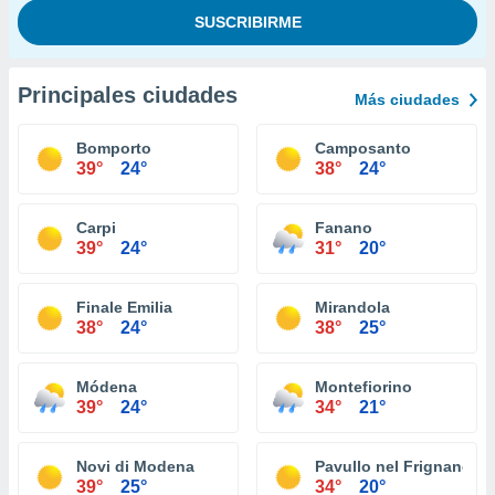
Principales ciudades
Más ciudades
Bomporto
Camposanto
39°
24°
38°
24°
Carpi
Fanano
39°
24°
31°
20°
Finale Emilia
Mirandola
38°
24°
38°
25°
Módena
Montefiorino
39°
24°
34°
21°
Novi di Modena
Pavullo nel Frignano
39°
25°
34°
20°