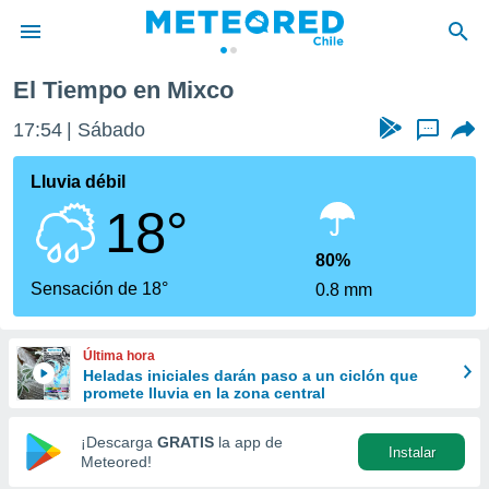
El Tiempo en Mixco
privacidad
17:54
Sábado
...
o de
eteored.cl)
borado por
Lluvia débil
es para
18°
ue la
 que se
e calidad.
80%
eder a este
Sensación de 18°
0.8 mm
ediante las
opciones:
Última hora
ookies y
Heladas iniciales darán paso a un ciclón que
e forma
promete lluvia en la zona central
d digital
¡Descarga
GRATIS
la app de
Instalar
ada, basada
Meteored!
mación