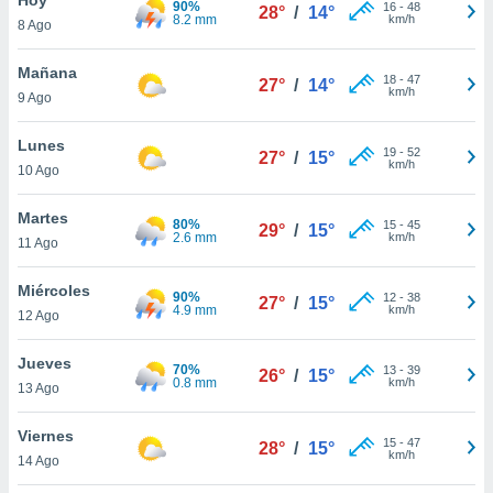
90%
16
-
48
28°
/
14°
8.2 mm
km/h
8 Ago
do en
 mismo.
sultar más
Mañana
18
-
47
27°
/
14°
 en nuestra
km/h
9 Ago
 Cookies
y
ualquier
Lunes
19
-
52
27°
/
15°
km/h
10 Ago
ento
 botón
ación de
Martes
80%
15
-
45
29°
/
15°
kies
2.6 mm
km/h
11 Ago
 disponible
e nuestra
Miércoles
90%
12
-
38
.
27°
/
15°
4.9 mm
km/h
12 Ago
IVAMENTE,
Jueves
70%
13
-
39
26°
/
15°
0.8 mm
km/h
13 Ago
as
 a cookies
Viernes
15
-
47
28°
/
15°
km/h
 no aceptar
14 Ago
ón de