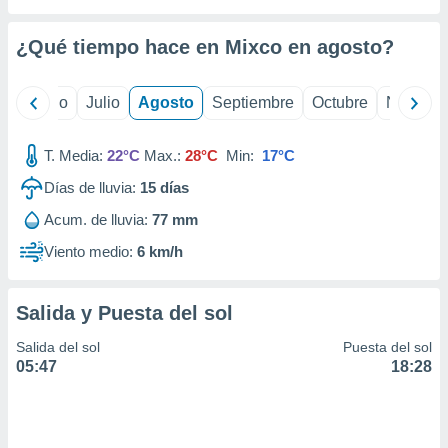
 seleccionar
o.
¿Qué tiempo hace en Mixco en
agosto
?
calización
precisa e
ión mediante
yo
Junio
Julio
Agosto
Septiembre
Octubre
Noviemb
, publicidad
T. Media:
22°C
Max.:
28°C
Min:
17°C
dos,
 publicidad
Días de lluvia:
15
días
,
Acum. de lluvia:
77 mm
ón de
 desarrollo
Viento medio:
6 km/h
s.
tros 1199
Salida y Puesta del sol
ios
Salida del sol
Puesta del sol
05:47
18:28