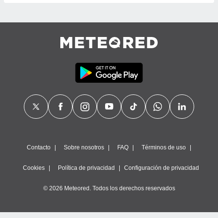
precisa e
ión mediante
, publicidad
dos,
 publicidad
,
ón de
 desarrollo
s.
tros 1199
ios
Contacto
Sobre nosotros
FAQ
Términos de uso
Cookies
Política de privacidad
Configuración de privacidad
© 2026 Meteored. Todos los derechos reservados