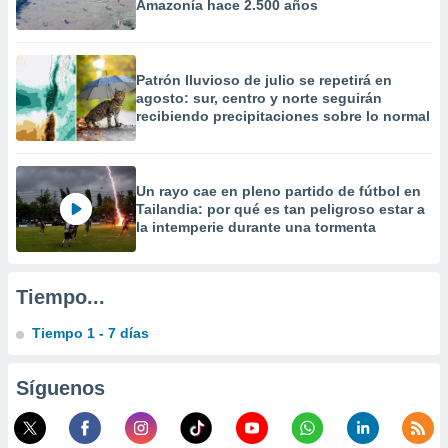
Amazonía hace 2.500 años
 la
da, crear un
personalizar
Patrón lluvioso de julio se repetirá en
o, uso de
agosto: sur, centro y norte seguirán
a la
recibiendo precipitaciones sobre lo normal
e contenido
do, medir el
 de la
medir el
Un rayo cae en pleno partido de fútbol en
 del
Tailandia: por qué es tan peligroso estar a
 comprender
la intemperie durante una tormenta
 través de
s o a través
nación de
Tiempo...
edentes de
fuentes,
Tiempo 1 - 7 días
y mejora de
os, uso de
ados con el
Síguenos
 seleccionar
o.
calización