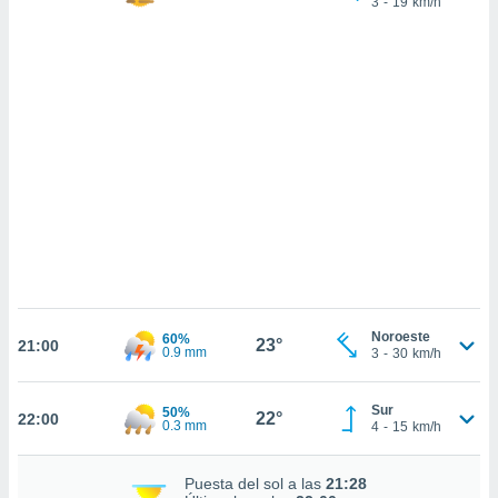
3
-
19
km/h
sultar más
 en nuestra
 Cookies
y
ualquier
ento
 botón
ación de
kies
 disponible
e nuestra
.
IVAMENTE,
Noroeste
60%
23°
21:00
as
0.9 mm
3
-
30
km/h
 a cookies
 no aceptar
Sur
50%
22°
22:00
ón de
0.3 mm
4
-
15
km/h
uedes
uestro sitio
Puesta del sol a las
21:28
ed.cl. En