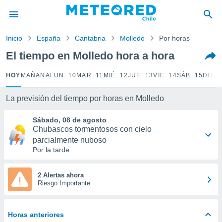
privacidad
o de
Inicio
España
Cantabria
Molledo
Por horas
eteored.cl)
borado por
El tiempo en Molledo hora a hora
es para
ue la
HOY
MAÑANA
LUN. 10
MAR. 11
MIÉ. 12
JUE. 13
VIE. 14
SÁB. 15
DOM.
 que se
e calidad.
eder a este
La previsión del tiempo por horas en Molledo
ediante las
opciones:
Sábado, 08 de agosto
Chubascos tormentosos con cielo
ookies y
parcialmente nuboso
e forma
Por la tarde
d digital
2 Alertas ahora
ada, basada
Riesgo Importante
mación
ediante
ecnologías
Horas anteriores
nos permite