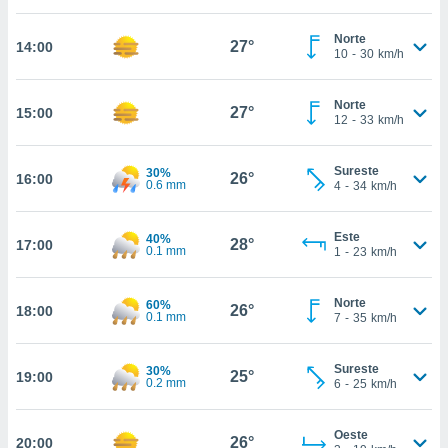
estra
ara seguir
Norte
e contenido
27°
14:00
10
-
30
km/h
stándares
ACEPTAR
sin coste.
Y
Norte
CONTINUAR
27°
15:00
 botón
12
-
33
km/h
continuar",
der a la
CONFIGURACIÓN
ndo la
Sureste
30%
26°
16:00
0.6 mm
4
-
34
km/h
 de todas
, ya sean
de nuestros
Este
40%
28°
17:00
 nos
0.1 mm
1
-
23
km/h
 y análisis
tamiento en
Norte
60%
26°
18:00
0.1 mm
7
-
35
km/h
b, así como
un perfil
para
Sureste
30%
25°
19:00
ublicidad y
0.2 mm
6
-
25
km/h
do en
Oeste
 mismo.
26°
20:00