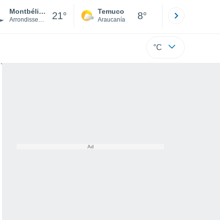
Montbéliard
Temuco
Osorno
21°
8°
Arrondissement of Montbéliard
Araucanía
Los Lagos
°C