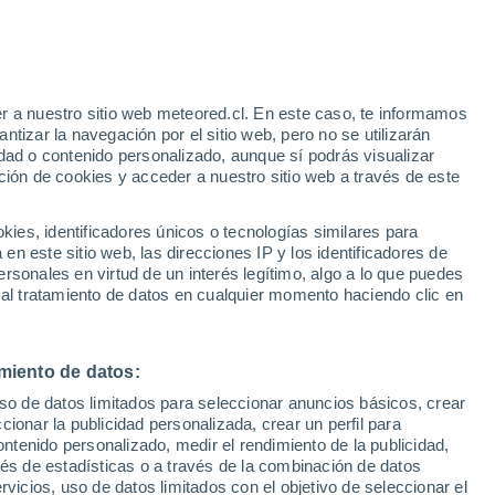
e
r a nuestro sitio web meteored.cl. En este caso, te informamos
:
46%
tizar la navegación por el sitio web, pero no se utilizarán
dad o contenido personalizado, aunque sí podrás visualizar
ción de cookies y acceder a nuestro sitio web a través de este
sur
es, identificadores únicos o tecnologías similares para
n este sitio web, las direcciones IP y los identificadores de
rsonales en virtud de un interés legítimo, algo a lo que puedes
Satélites
Modelos
 al tratamiento de datos en cualquier momento haciendo clic en
miento de datos:
omingo
Lunes
Martes
Miércoles
uso de datos limitados para seleccionar anuncios básicos, crear
9 Ago
10 Ago
11 Ago
12 Ago
ccionar la publicidad personalizada, crear un perfil para
ontenido personalizado, medir el rendimiento de la publicidad,
vés de estadísticas o a través de la combinación de datos
rvicios, uso de datos limitados con el objetivo de seleccionar el
50%