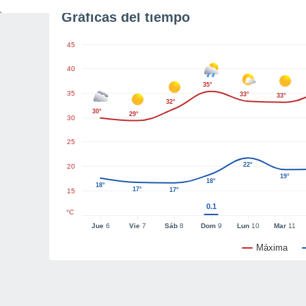
Gráficas del tiempo
45
40
35°
35
33°
33°
32°
30°
29°
30
25
22°
20
19°
18°
18°
17°
17°
15
0.1
°C
Jue
6
Vie
7
Sáb
8
Dom
9
Lun
10
Mar
11
Máxima