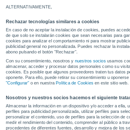
22°
ALTERNATIVAMENTE,
Rechazar tecnologías similares a cookies
Menguant
En caso de no aceptar la instalación de cookies, puedes accede
Iluminada
Sensación de 25°
de que solo se instalarán cookies que sean necesarias para garan
cookies para analizar el comportamiento ni para mostrar publici
publicidad general no personalizada. Puedes rechazar la instala
abono pulsando el botón "Rechazar".
Última hora
La nieve sorprenderá al valle de Chile centro-
Con su consentimiento, nosotros y
nuestros socios
usamos cooki
este fin de semana
almacenar, acceder y procesar datos personales como su visita e
cookies. Es posible que algunos proveedores traten tus datos pe
Tiempo 1 - 7 días
Actualidad
Mapa de temperatura
oponerte. Para ello, puede retirar su consentimiento u oponerse
"Configurar"
o en nuestra
Política de Cookies
en este sitio web.
Nosotros y nuestros socios hacemos el siguiente trata
Mañana
Sábado
D
Hoy
Almacenar la información en un dispositivo y/o acceder a ella, 
7 Ago
8 Ago
6 Ago
perfiles para publicidad personalizada, utilizar perfiles para sele
personalizar el contenido, uso de perfiles para la selección de c
medir el rendimiento del contenido, comprender al público a tra
procedentes de diferentes fuentes, desarrollo y mejora de los se