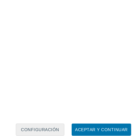
Calendario lunar
Lun
Mar
Mié
Jue
Vie
Sáb
Dom
6
7
8
9
10
11
12
13
14
15
16
17
18
19
CONFIGURACIÓN
ACEPTAR Y CONTINUAR