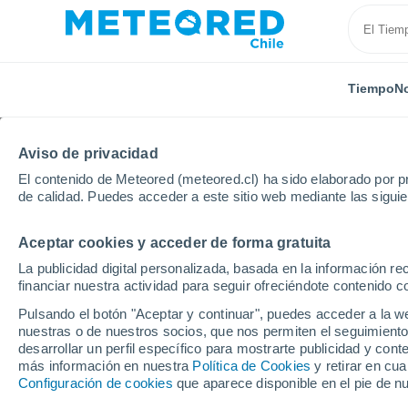
Tiempo
No
Aviso de privacidad
El contenido de Meteored (meteored.cl) ha sido elaborado por pr
de calidad. Puedes acceder a este sitio web mediante las sigui
Aceptar cookies y acceder de forma gratuita
Inicio
Francia
Borgoña-Franco Condado
Depar
La publicidad digital personalizada, basada en la información r
financiar nuestra actividad para seguir ofreciéndote contenido c
El Tiempo en Montbéli
Pulsando el botón "Aceptar y continuar", puedes acceder a la w
nuestras o de nuestros socios, que nos permiten el seguimiento
23:16
Jueves
desarrollar un perfil específico para mostrarte publicidad y co
más información en nuestra
Política de Cookies
y retirar en cu
Configuración de cookies
que aparece disponible en el pie de n
Cielo despejado