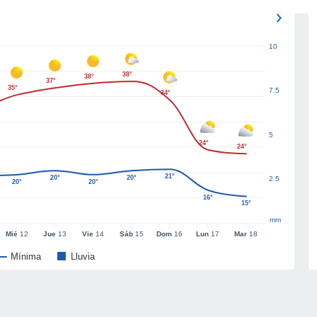
10
38°
38°
37°
35°
7.5
34°
5
24°
24°
21°
20°
20°
2.5
20°
20°
16°
15°
mm
Mié
12
Jue
13
Vie
14
Sáb
15
Dom
16
Lun
17
Mar
18
Mínima
Lluvia