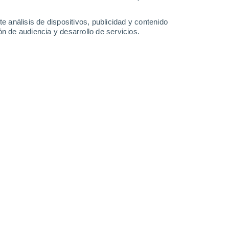
0.1 mm
35°
/
18°
33°
/
22°
33°
/
19°
35°
/
20°
e análisis de dispositivos, publicidad y contenido
n de audiencia y desarrollo de servicios.
-
39
km/h
11
-
32
km/h
15
-
33
km/h
14
-
35
km/h
de agosto
Noroeste
3 Medio
15
-
37 km/h
FPS:
6-10
Noroeste
2 Bajo
14
-
37 km/h
FPS:
no
Noroeste
1 Bajo
12
-
33 km/h
FPS:
no
Noroeste
0 Bajo
10
-
28 km/h
FPS:
no