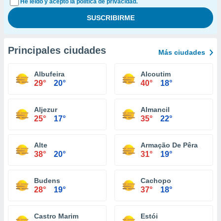
He leído y acepto la política de privacidad.
Principales ciudades
Más ciudades
Albufeira
Alcoutim
29°
20°
40°
18°
Aljezur
Almancil
25°
17°
35°
22°
Alte
Armação De Pêra
38°
20°
31°
19°
Budens
Cachopo
28°
19°
37°
18°
Castro Marim
Estói