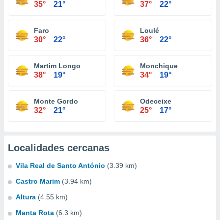
35°
21°
37°
22°
Faro
Loulé
30°
22°
36°
22°
Martim Longo
Monchique
38°
19°
34°
19°
Monte Gordo
Odeceixe
32°
21°
25°
17°
Localidades cercanas
Vila Real de Santo António
(3.39 km)
Castro Marim
(3.94 km)
Altura
(4.55 km)
Manta Rota
(6.3 km)