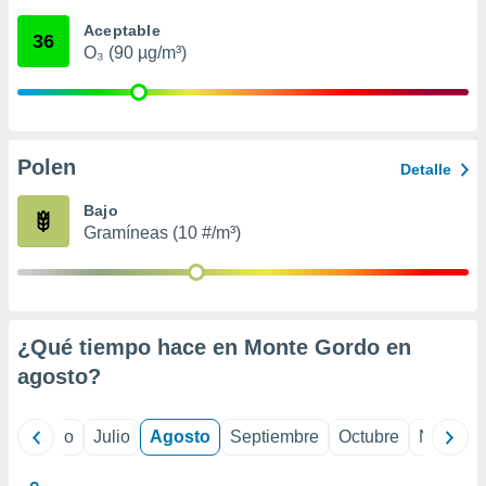
 seleccionar
o.
Aceptable
36
O₃ (90 µg/m³)
calización
precisa e
ión mediante
, publicidad
Polen
Detalle
dos,
 publicidad
Bajo
,
Gramíneas (10 #/m³)
ón de
 desarrollo
s.
tros 1199
ios
¿Qué tiempo hace en Monte Gordo en
agosto
?
yo
Junio
Julio
Agosto
Septiembre
Octubre
Noviemb