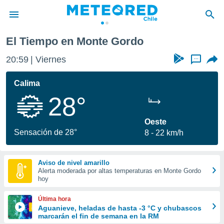
El Tiempo en Monte Gordo
privacidad
20:59
Viernes
...
o de
eteored.cl)
borado por
Calima
es para
28°
ue la
 que se
e calidad.
Oeste
eder a este
Sensación de 28°
8
22 km/h
ediante las
opciones:
Aviso de nivel amarillo
ookies y
Alerta moderada por altas temperaturas en Monte Gordo
e forma
hoy
d digital
Última hora
ada, basada
Aguanieve, heladas de hasta -3 °C y chubascos
marcarán el fin de semana en la RM
mación