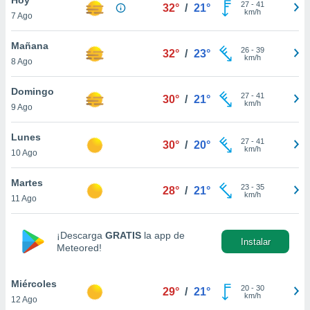
27
-
41
32°
/
21°
km/h
7 Ago
do en
 mismo.
sultar más
Mañana
26
-
39
32°
/
23°
 en nuestra
km/h
8 Ago
 Cookies
y
ualquier
Domingo
27
-
41
30°
/
21°
km/h
9 Ago
ento
 botón
ación de
Lunes
27
-
41
30°
/
20°
kies
km/h
10 Ago
 disponible
e nuestra
Martes
23
-
35
.
28°
/
21°
km/h
11 Ago
IVAMENTE,
¡Descarga
GRATIS
la app de
Instalar
Meteored!
as
 a cookies
Miércoles
 no aceptar
20
-
30
29°
/
21°
km/h
12 Ago
ón de