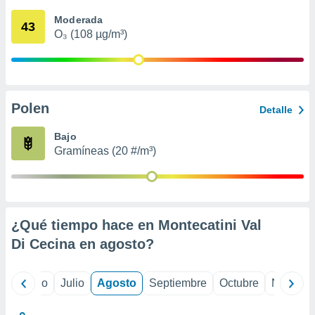
 seleccionar
o.
Moderada
43
O₃ (108 µg/m³)
calización
precisa e
ión mediante
, publicidad
Polen
Detalle
dos,
 publicidad
Bajo
,
Gramíneas (20 #/m³)
ón de
 desarrollo
s.
tros 1199
ios
¿Qué tiempo hace en Montecatini Val
Di Cecina en
agosto
?
yo
Junio
Julio
Agosto
Septiembre
Octubre
Noviemb