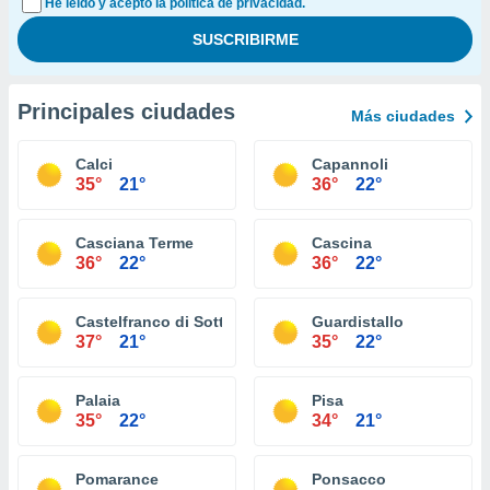
He leído y acepto la política de privacidad.
Principales ciudades
Más ciudades
Calci
Capannoli
35°
21°
36°
22°
Casciana Terme
Cascina
36°
22°
36°
22°
Castelfranco di Sotto
Guardistallo
37°
21°
35°
22°
Palaia
Pisa
35°
22°
34°
21°
Pomarance
Ponsacco