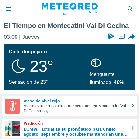
El Tiempo en Montecatini Val Di Cecina
privacidad
03:09
Jueves
...
o de
eteored.cl)
borado por
Cielo despejado
es para
23°
ue la
 que se
e calidad.
Menguante
eder a este
Sensación de 23°
Iluminada:
46%
ediante las
opciones:
Aviso de nivel rojo
ookies y
Alerta extrema por altas temperaturas en Montecatini Val
e forma
Di Cecina hoy
d digital
Predicción
ada, basada
ECMWF actualiza su pronóstico para Chile:
agosto, septiembre y octubre mantendrían una
mación