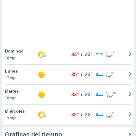
 botón
.
nto,
cios
kies,
ores únicos
Domingo
4
-
27
as similares
34°
/
23°
km/h
16 Ago
nar,
rocesar
Lunes
onales como
8
-
35
35°
/
23°
km/h
 este sitio
17 Ago
recciones IP
ficadores de
Martes
13
-
35
33°
/
23°
 posible
km/h
18 Ago
s
 traten tus
Miércoles
nales en
9
-
29
32°
/
22°
km/h
 interés
19 Ago
go a lo que
nerte. Para
Gráficas del tiempo
retirar su