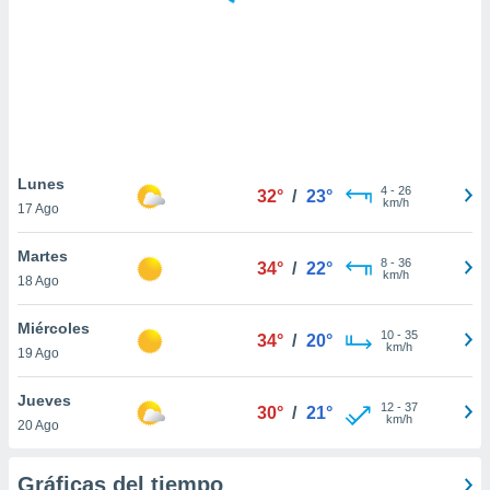
 botón
.
nto,
cios
kies,
ores únicos
Lunes
4
-
26
as similares
32°
/
23°
km/h
17 Ago
nar,
rocesar
Martes
onales como
8
-
36
34°
/
22°
km/h
 este sitio
18 Ago
recciones IP
ficadores de
Miércoles
10
-
35
34°
/
20°
 posible
km/h
19 Ago
s
 traten tus
Jueves
nales en
12
-
37
30°
/
21°
km/h
 interés
20 Ago
go a lo que
nerte. Para
Gráficas del tiempo
retirar su