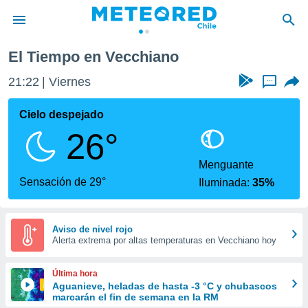
El Tiempo en Vecchiano
privacidad
21:22
Viernes
...
o de
eteored.cl)
borado por
Cielo despejado
es para
26°
ue la
 que se
e calidad.
Menguante
eder a este
Sensación de 29°
Iluminada:
35%
ediante las
opciones:
ookies y
Aviso de nivel rojo
Alerta extrema por altas temperaturas en Vecchiano hoy
e forma
d digital
Última hora
ada, basada
Aguanieve, heladas de hasta -3 °C y chubascos
marcarán el fin de semana en la RM
mación