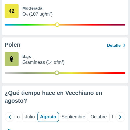
 seleccionar
o.
Moderada
42
O₃ (107 µg/m³)
calización
precisa e
ión mediante
, publicidad
Polen
Detalle
dos,
 publicidad
Bajo
,
Gramíneas (14 #/m³)
ón de
 desarrollo
s.
tros 1199
ios
¿Qué tiempo hace en Vecchiano en
agosto
?
yo
Junio
Julio
Agosto
Septiembre
Octubre
Noviemb