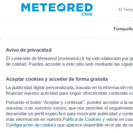
Tiempo
No
Aviso de privacidad
El contenido de Meteored (meteored.cl) ha sido elaborado por pr
de calidad. Puedes acceder a este sitio web mediante las sigui
Aceptar cookies y acceder de forma gratuita
Inicio
Francia
Auvernia-Ródano-Alpes
Cantal
La publicidad digital personalizada, basada en la información r
financiar nuestra actividad para seguir ofreciéndote contenido c
El Tiempo en Montsalv
Pulsando el botón "Aceptar y continuar", puedes acceder a la w
nuestras o de nuestros socios, que nos permiten el seguimiento
20:54
Sábado
desarrollar un perfil específico para mostrarte publicidad y co
más información en nuestra
Política de Cookies
y retirar en cu
Configuración de cookies
que aparece disponible en el pie de n
Nubes y claros