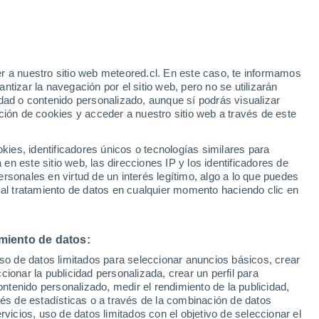
Aviso de nivel amarillo
Alerta moderada por altas
temperaturas en Montsalvy hoy
r a nuestro sitio web meteored.cl. En este caso, te informamos
h
tizar la navegación por el sitio web, pero no se utilizarán
dad o contenido personalizado, aunque sí podrás visualizar
ción de cookies y acceder a nuestro sitio web a través de este
o-
es, identificadores únicos o tecnologías similares para
n este sitio web, las direcciones IP y los identificadores de
rsonales en virtud de un interés legítimo, algo a lo que puedes
Satélites
Modelos
 al tratamiento de datos en cualquier momento haciendo clic en
miento de datos:
Martes
Miércoles
Jueves
Viernes
uso de datos limitados para seleccionar anuncios básicos, crear
11 Ago
12 Ago
13 Ago
14 Ago
ccionar la publicidad personalizada, crear un perfil para
ontenido personalizado, medir el rendimiento de la publicidad,
vés de estadísticas o a través de la combinación de datos
rvicios, uso de datos limitados con el objetivo de seleccionar el
50%