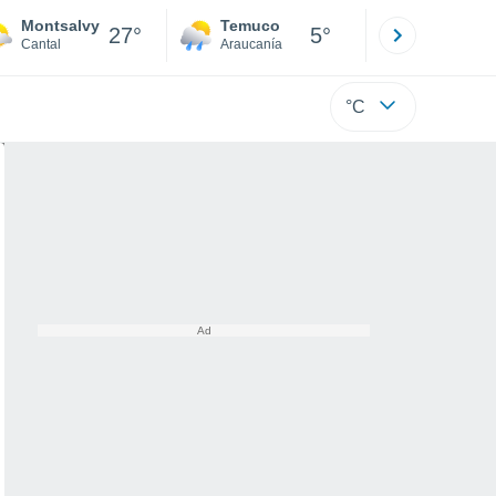
Montsalvy
Temuco
Osorno
27°
5°
Cantal
Araucanía
Los Lagos
°C