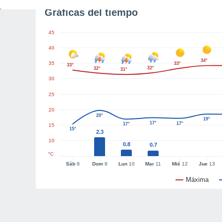
Gráficas del tiempo
45
40
34°
35
33°
33°
32°
32°
31°
30
25
20
20°
19°
17°
17°
17°
15
15°
2.3
10
0.8
0.7
°C
Sáb
8
Dom
9
Lun
10
Mar
11
Mié
12
Jue
13
Máxima