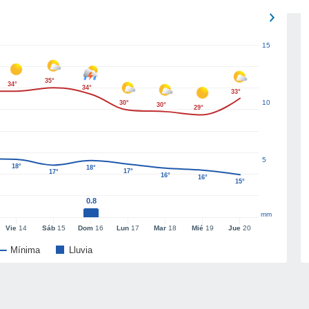
15
35°
34°
34°
33°
10
30°
30°
29°
5
18°
18°
17°
17°
16°
16°
15°
0.8
mm
Vie
14
Sáb
15
Dom
16
Lun
17
Mar
18
Mié
19
Jue
20
Mínima
Lluvia