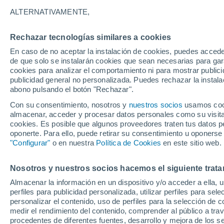
27°
ALTERNATIVAMENTE,
Rechazar tecnologías similares a cookies
Noroeste
En caso de no aceptar la instalación de cookies, puedes accede
Sensación de 27°
4
-
13 km/
de que solo se instalarán cookies que sean necesarias para garan
cookies para analizar el comportamiento ni para mostrar publici
publicidad general no personalizada. Puedes rechazar la instala
abono pulsando el botón "Rechazar".
Última hora
Se avecina una baja segregada en Chile centr
Con su consentimiento, nosotros y
nuestros socios
usamos cooki
sur: fuertes vientos y heladas en camino
almacenar, acceder y procesar datos personales como su visita e
cookies. Es posible que algunos proveedores traten tus datos pe
Tiempo 1 - 7 días
Actualidad
Mapa de nubosidad
oponerte. Para ello, puede retirar su consentimiento u oponerse
"Configurar"
o en nuestra
Política de Cookies
en este sitio web.
Nosotros y nuestros socios hacemos el siguiente trata
Mañana
Lunes
Hoy
Almacenar la información en un dispositivo y/o acceder a ella, 
9 Ago
10 Ago
8 Ago
perfiles para publicidad personalizada, utilizar perfiles para sele
personalizar el contenido, uso de perfiles para la selección de c
medir el rendimiento del contenido, comprender al público a tra
procedentes de diferentes fuentes, desarrollo y mejora de los se
80%
60%