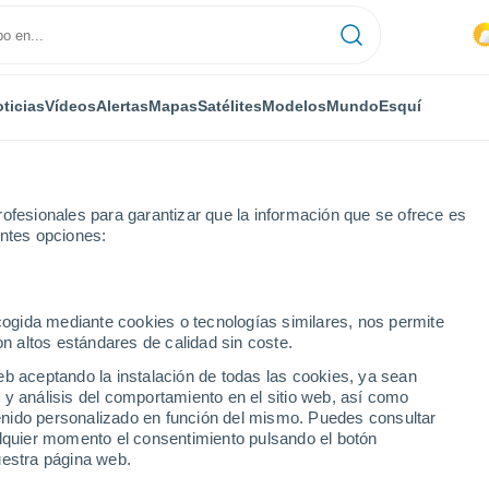
ticias
Vídeos
Alertas
Mapas
Satélites
Modelos
Mundo
Esquí
ofesionales para garantizar que la información que se ofrece es
entes opciones:
Montsalvy
ecogida mediante cookies o tecnologías similares, nos permite
on altos estándares de calidad sin coste.
y
eb aceptando la instalación de todas las cookies, ya sean
 y análisis del comportamiento en el sitio web, así como
...
ntenido personalizado en función del mismo. Puedes consultar
alquier momento el consentimiento pulsando el botón
Por hora
uestra página web.
Intervalos nubosos en las
próximas horas