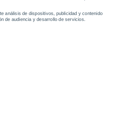
0.7 mm
32°
/
17°
33°
/
17°
34°
/
19°
34°
/
18°
e análisis de dispositivos, publicidad y contenido
n de audiencia y desarrollo de servicios.
-
27
km/h
10
-
23
km/h
12
-
33
km/h
10
-
30
km/h
 agosto
Noroeste
4 Medio
°
9
-
27 km/h
FPS:
6-10
Oeste
2 Bajo
°
7
-
25 km/h
FPS:
no
Oeste
1 Bajo
°
8
-
22 km/h
FPS:
no
Oeste
0 Bajo
°
6
-
20 km/h
FPS:
no