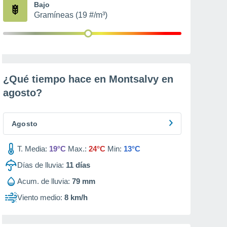
Bajo
Gramíneas (19 #/m³)
¿Qué tiempo hace en Montsalvy en
agosto
?
Agosto
T. Media:
19°C
Max.:
24°C
Min:
13°C
Días de lluvia:
11
días
Acum. de lluvia:
79 mm
Viento medio:
8 km/h