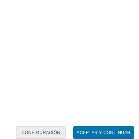
Calendario lunar
Lun
Mar
Mié
Jue
Vie
Sáb
Dom
8
9
10
11
12
13
14
15
16
17
18
19
20
21
CONFIGURACIÓN
ACEPTAR Y CONTINUAR