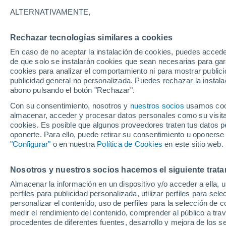
20°
ALTERNATIVAMENTE,
Rechazar tecnologías similares a cookies
Menguant
En caso de no aceptar la instalación de cookies, puedes accede
Iluminada
Sensación de 20°
de que solo se instalarán cookies que sean necesarias para garan
cookies para analizar el comportamiento ni para mostrar publici
publicidad general no personalizada. Puedes rechazar la instala
abono pulsando el botón "Rechazar".
Última hora
La nieve sorprenderá al valle de Chile centro-
Con su consentimiento, nosotros y
nuestros socios
usamos cooki
este fin de semana
almacenar, acceder y procesar datos personales como su visita e
cookies. Es posible que algunos proveedores traten tus datos pe
Tiempo 1 - 7 días
Actualidad
Mapa de temperatura
oponerte. Para ello, puede retirar su consentimiento u oponerse
"Configurar"
o en nuestra
Política de Cookies
en este sitio web.
Nosotros y nuestros socios hacemos el siguiente trata
Mañana
Domingo
Hoy
Almacenar la información en un dispositivo y/o acceder a ella, 
8 Ago
9 Ago
7 Ago
perfiles para publicidad personalizada, utilizar perfiles para sele
personalizar el contenido, uso de perfiles para la selección de c
medir el rendimiento del contenido, comprender al público a tra
procedentes de diferentes fuentes, desarrollo y mejora de los se
30%
60%