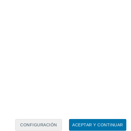
Calendario lunar
Lun
Mar
Mié
Jue
Vie
Sáb
Dom
7
8
9
10
11
12
13
14
15
16
17
18
19
20
CONFIGURACIÓN
ACEPTAR Y CONTINUAR