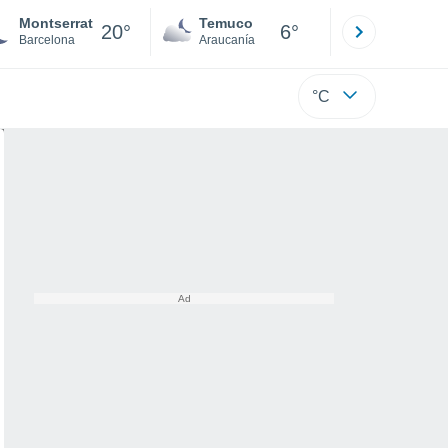
Montserrat
Temuco
Osorno
20°
6°
Barcelona
Araucanía
Los Lagos
°C