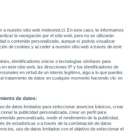
Aviso de nivel amarillo
Alerta moderada por altas
temperaturas en Montserrat hoy
e
r a nuestro sitio web meteored.cl. En este caso, te informamos
:
35%
tizar la navegación por el sitio web, pero no se utilizarán
dad o contenido personalizado, aunque sí podrás visualizar
ción de cookies y acceder a nuestro sitio web a través de este
sur
es, identificadores únicos o tecnologías similares para
n este sitio web, las direcciones IP y los identificadores de
rsonales en virtud de un interés legítimo, algo a lo que puedes
Satélites
Modelos
 al tratamiento de datos en cualquier momento haciendo clic en
miento de datos:
Lunes
Martes
Miércoles
Jueves
uso de datos limitados para seleccionar anuncios básicos, crear
10 Ago
11 Ago
12 Ago
13 Ago
ccionar la publicidad personalizada, crear un perfil para
ontenido personalizado, medir el rendimiento de la publicidad,
vés de estadísticas o a través de la combinación de datos
rvicios, uso de datos limitados con el objetivo de seleccionar el