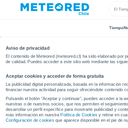
Tiempo
No
Aviso de privacidad
El contenido de Meteored (meteored.cl) ha sido elaborado por pr
de calidad. Puedes acceder a este sitio web mediante las sigui
Aceptar cookies y acceder de forma gratuita
Inicio
España
Cataluña
Provincia de Barcelona
La publicidad digital personalizada, basada en la información r
financiar nuestra actividad para seguir ofreciéndote contenido c
El Tiempo en Montserr
Pulsando el botón "Aceptar y continuar", puedes acceder a la w
nuestras o de nuestros socios, que nos permiten el seguimiento
04:02
Viernes
desarrollar un perfil específico para mostrarte publicidad y co
más información en nuestra
Política de Cookies
y retirar en cu
Configuración de cookies
que aparece disponible en el pie de n
Cielo despejado