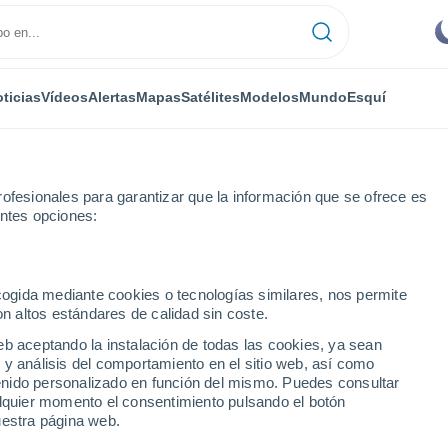
ticias
Vídeos
Alertas
Mapas
Satélites
Modelos
Mundo
Esquí
ofesionales para garantizar que la información que se ofrece es
entes opciones:
Montserrat
ecogida mediante cookies o tecnologías similares, nos permite
on altos estándares de calidad sin coste.
at
eb aceptando la instalación de todas las cookies, ya sean
 y análisis del comportamiento en el sitio web, así como
...
ntenido personalizado en función del mismo. Puedes consultar
alquier momento el consentimiento pulsando el botón
Por hora
uestra página web.
Cielos despejados en las
próximas horas