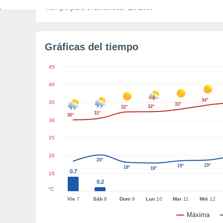
Tiempo para el amanecer
2h 20m
Gráficas del tiempo
45
40
34°
35
33°
32°
32°
31°
30°
30
25
20
20°
19°
19°
18°
18°
0.7
15
0.2
°C
Vie
7
Sáb
8
Dom
9
Lun
10
Mar
11
Mié
12
Máxima