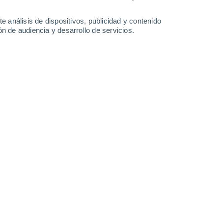
32°
/
18°
33°
/
19°
34°
/
19°
35°
/
20°
e análisis de dispositivos, publicidad y contenido
n de audiencia y desarrollo de servicios.
-
41
km/h
13
-
40
km/h
14
-
40
km/h
12
-
40
km/h
e agosto
Norte
0 Bajo
4
-
10 km/h
FPS:
no
Norte
0 Bajo
5
-
12 km/h
FPS:
no
Noroeste
0 Bajo
5
-
12 km/h
FPS:
no
Noroeste
0 Bajo
6
-
15 km/h
FPS:
no