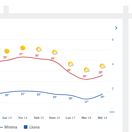
6
37°
36°
35°
35°
4
29°
28°
26°
2
21°
20°
20°
19°
19°
18°
17°
mm
Jue
13
Vie
14
Sáb
15
Dom
16
Lun
17
Mar
18
Mié
19
Mínima
Lluvia